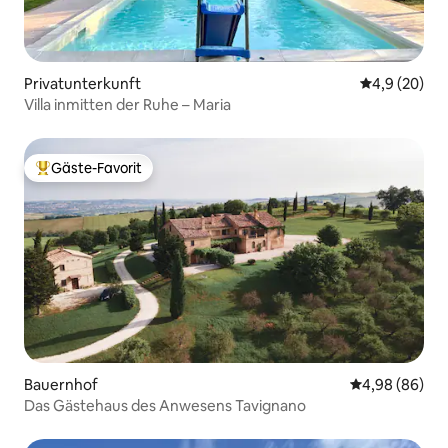
Privatunterkunft
Durchschnitt
4,9 (20)
Villa inmitten der Ruhe – Maria
Gäste-Favorit
Beliebter Gäste-Favorit.
Bauernhof
Durchschnittl
4,98 (86)
Das Gästehaus des Anwesens Tavignano