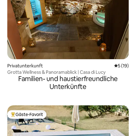
Privatunterkunft
Durchschn
5 (19)
Grotta Wellness & Panoramablick | Casa di Lucy
Familien- und haustierfreundliche
Unterkünfte
Gäste-Favorit
Beliebter Gäste-Favorit.