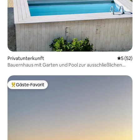
Privatunterkunft
Durchschn
5 (52)
Bauernhaus mit Garten und Pool zur ausschließlichen
Nutzung WLAN
Gäste-Favorit
Beliebter Gäste-Favorit.