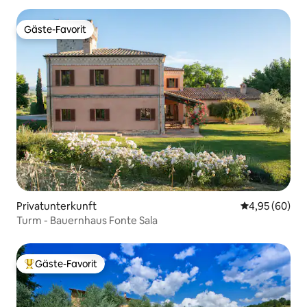
Gäste-Favorit
Gäste-Favorit
Privatunterkunft
Durchschnittl
4,95 (60)
Turm - Bauernhaus Fonte Sala
Gäste-Favorit
Beliebter Gäste-Favorit.