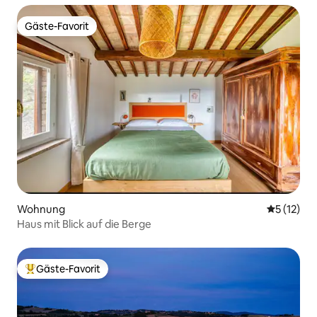
Gäste-Favorit
Gäste-Favorit
Wohnung
Durchschn
5 (12)
Haus mit Blick auf die Berge
Gäste-Favorit
Beliebter Gäste-Favorit.