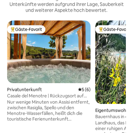
Unterkünfte werden aufgrund ihrer Lage, Sauberkeit
und weiterer Aspekte hoch bewertet.
Gäste-Favorit
Gäste-Favorit
Beliebter Gäste-Favorit.
Beliebter Gäste-F
Privatunterkunft
Durchschnittliche Bewertu
5 (6)
Casale del Menotre | Rückzugsort auf
dem Land in Umbrien
Nur wenige Minuten von Assisi entfernt,
zwischen Rasiglia, Spello und den
Eigentumswohnu
Menotre-Wasserfällen, heißt dich die
Bauernhaus in der
touristische Ferienunterkunft
Landhaus, das Mo
willkommen. Entspanne dich nach einem
einer ruhigen Atm
Tag, an dem du Umbrien erkundet hast,