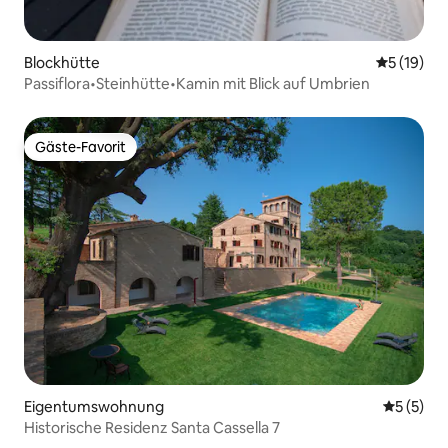
Blockhütte
Durchschn
5 (19)
Passiflora•Steinhütte•Kamin mit Blick auf Umbrien
Gäste-Favorit
Gäste-Favorit
Eigentumswohnung
Durchsch
5 (5)
Historische Residenz Santa Cassella 7