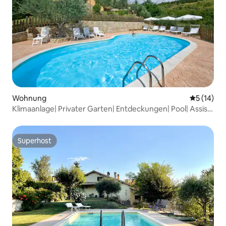
Wohnung
Durchschn
5 (14)
Klimaanlage| Privater Garten| Entdeckungen| Pool| Assisi
20 km
Superhost
Superhost