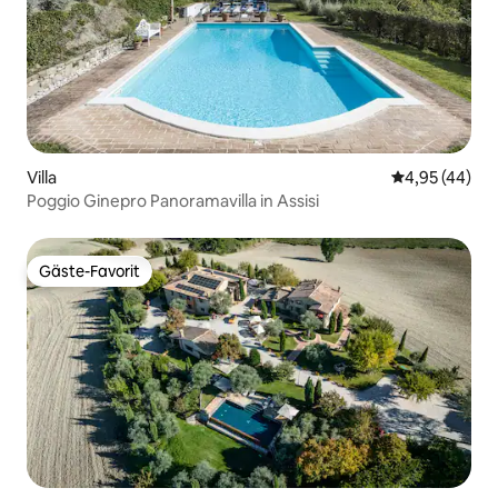
Villa
Durchschnittl
4,95 (44)
Poggio Ginepro Panoramavilla in Assisi
Gäste-Favorit
Gäste-Favorit