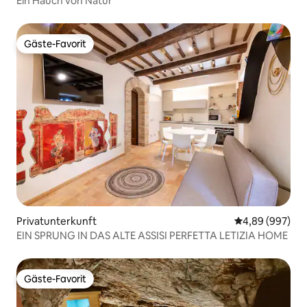
Ein Hauch von Natur
Gäste-Favorit
Gäste-Favorit
Privatunterkunft
Durchschnittli
4,89 (997)
EIN SPRUNG IN DAS ALTE ASSISI PERFETTA LETIZIA HOME
Gäste-Favorit
Gäste-Favorit