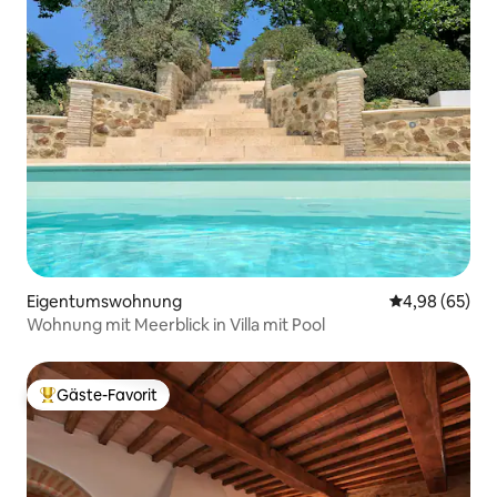
Eigentumswohnung
Durchschnittl
4,98 (65)
Wohnung mit Meerblick in Villa mit Pool
Gäste-Favorit
Beliebter Gäste-Favorit.