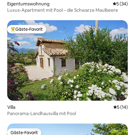
Eigentumswohnung
Durchschni
5 (34)
Luxus-Apartment mit Pool – die Schwarze Maulbeere
Gäste-Favorit
Beliebter Gäste-Favorit.
Villa
Durchschn
5 (14)
Panorama-Landhausvilla mit Pool
Gäste-Favorit