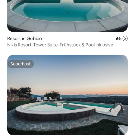
Resort in Gubbio
Durchsch
5 (3)
Nikis Resort-Tower Suite-Frühstück & Pool inklusive
Superhost
Superhost