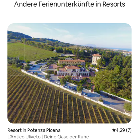
Andere Ferienunterkünfte in Resorts
Resort in Potenza Picena
Durchschnit
4,29 (7)
L’Antico Uliveto | Deine Oase der Ruhe