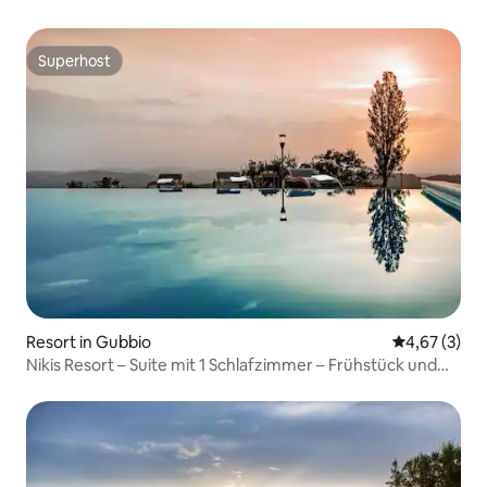
Superhost
Superhost
Resort in Gubbio
Durchschnit
4,67 (3)
Nikis Resort – Suite mit 1 Schlafzimmer – Frühstück und
Pool inbegriffen