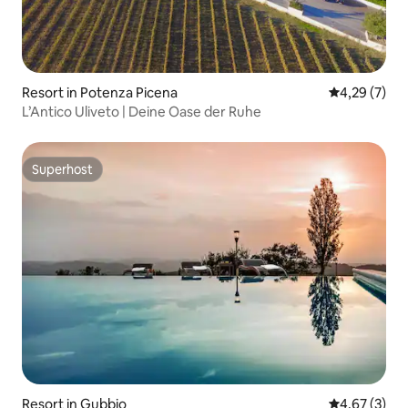
Resort in Potenza Picena
Durchschnit
4,29 (7)
L’Antico Uliveto | Deine Oase der Ruhe
Superhost
Superhost
Resort in Gubbio
Durchschnit
4,67 (3)