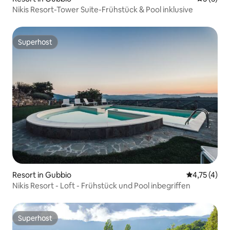
Nikis Resort-Tower Suite-Frühstück & Pool inklusive
Superhost
Superhost
Resort in Gubbio
Durchschnit
4,75 (4)
Nikis Resort - Loft - Frühstück und Pool inbegriffen
Superhost
Superhost