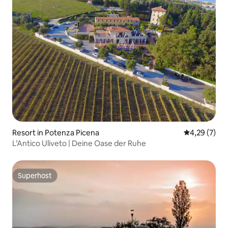
Resort in Potenza Picena
Durchschnit
4,29 (7)
L’Antico Uliveto | Deine Oase der Ruhe
Superhost
Superhost