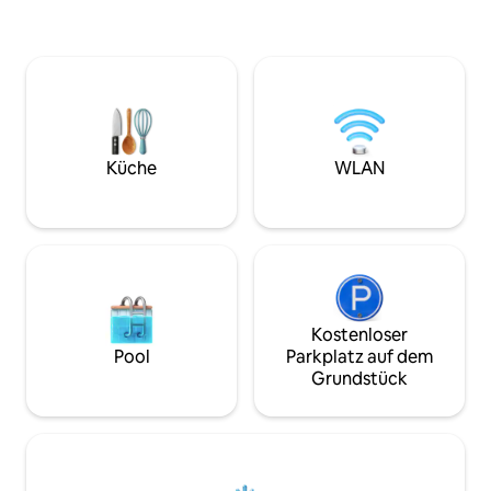
Stil und die Atmosphäre eines kleinen
Stil und die Atmos
Juwels mittelalterlicher Architektur und
Juwels mittelalter
Geschichte nüchtern zu respektieren.
Geschichte nüchte
Dienstleistungen des Resorts: Pool. Bar-
Dienstleistungen d
Service im Poolbereich Restaurant
Service im Poolbe
Kostenloses WLAN Frühstück
Kostenloses WLAN
inbegriffen
inbegriffen
Küche
WLAN
Kostenloser
Pool
Parkplatz auf dem
Grundstück