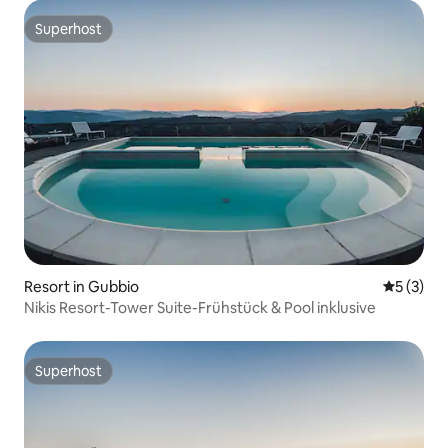
Superhost
Superhost
Resort in Gubbio
Durchsch
5 (3)
Nikis Resort-Tower Suite-Frühstück & Pool inklusive
Superhost
Superhost