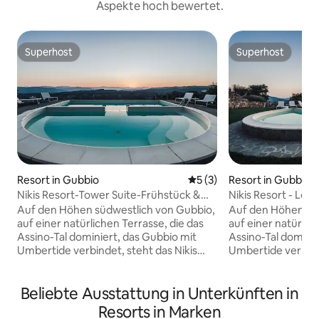
Aspekte hoch bewertet.
Superhost
Superhost
Superhost
Superhost
Resort in Gubbio
Durchschnittliche Bewertu
5 (3)
Resort in Gubbio
Nikis Resort-Tower Suite-Frühstück &
Nikis Resort - Loft
Pool inklusive
inbegriffen
Auf den Höhen südwestlich von Gubbio,
Auf den Höhen sü
auf einer natürlichen Terrasse, die das
auf einer natürlic
Assino-Tal dominiert, das Gubbio mit
Assino-Tal dominie
Umbertide verbindet, steht das Nikis
Umbertide verbinde
Resort, ein altes Weiler aus dem Jahr
Resort, ein altes 
1137. Das Nikis Resort wurde vollständig
1137. Das Nikis Re
Beliebte Ausstattung in Unterkünften in
restauriert und bewahrt Originalformen
restauriert und b
und Materialien mit Möbeln, die
und Materialien mi
Resorts in Marken
sorgfältig entworfen wurden, um den
sorgfältig entwor