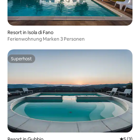
Resort in Isola di Fano
Ferienwohnung Marken 3 Personen
Superhost
Superhost
Resort in Gubbio
Durchsch
5 (3)