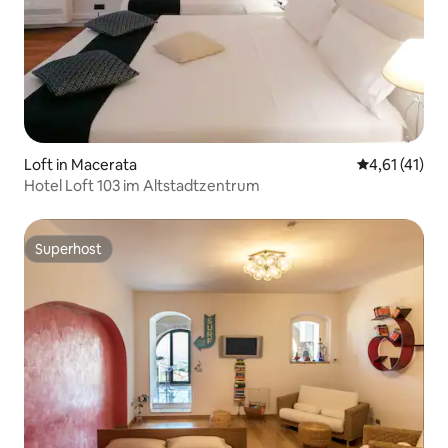
Loft in Macerata
Durchschnitt
4,61 (41)
Hotel Loft 103 im Altstadtzentrum
Superhost
Superhost