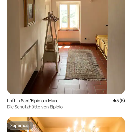
Loft in Sant'Elpidio a Mare
Durchsch
5 (5)
Die Schutzhütte von Elpidio
Superhost
Superhost