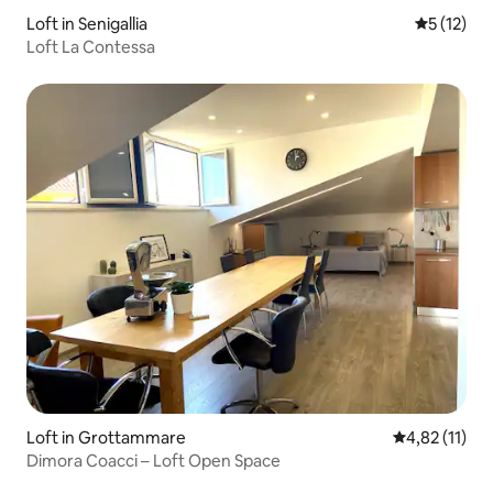
Loft in Senigallia
Durchschn
5 (12)
Loft La Contessa
Loft in Grottammare
Durchschnitt
4,82 (11)
Dimora Coacci – Loft Open Space