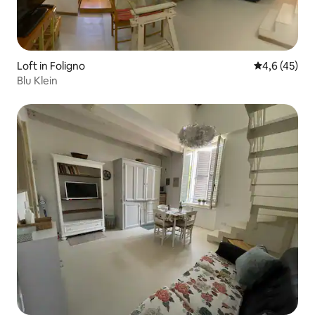
Loft in Foligno
Durchschnit
4,6 (45)
Blu Klein