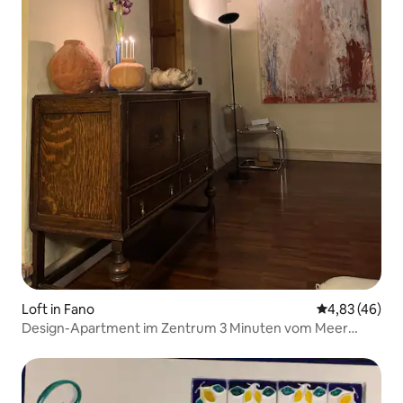
Loft in Fano
Durchschnittl
4,83 (46)
Design-Apartment im Zentrum 3 Minuten vom Meer
entfernt