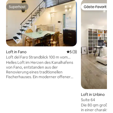
Superhost
Gäste-Favorit
Superhost
Gäste-Favorit
Loft in Fano
Durchschnittliche Bewertu
5 (3)
Loft del Faro Strandblick 100 m vom
Strand entfernt
Helles Loft im Herzen des Kanalhafens
von Fano, entstanden aus der
Renovierung eines traditionellen
Fischerhauses. Ein moderner offener
Raum mit natürlichen Materialien,
freiliegenden Holzbalken und einer
warmen Atmosphäre. Von den Fenstern
Loft in Urbino
aus genießt du einen schönen Blick auf
Suite 64
die Boote entlang des Kanals.
Die 80 qm große 
Wohnbereich mit einer voll
in einer charakter
ausgestatteten Küche und einem