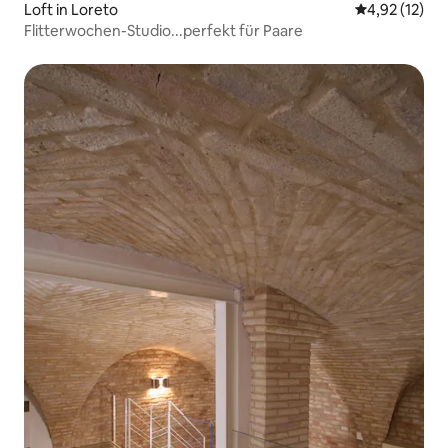
Loft in Loreto
Durchschnitt
4,92 (12)
Flitterwochen-Studio...perfekt für Paare