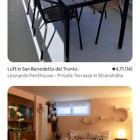
Loft in San Benedetto del Tronto
Durchschnitt
4,71 (14)
Leonardo Penthouse – Private Terrasse in Strandnähe