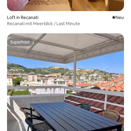
Loft in Recanati
Neue Unt
Neu
Recanati mit Meerblick / Last Minute
Superhost
Superhost