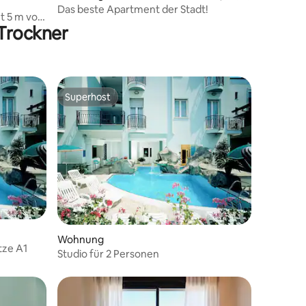
Das beste Apartment der Stadt!
t 5 m von
Trockner
Superhost
Superhost
Wohnung
tze A1
Studio für 2 Personen