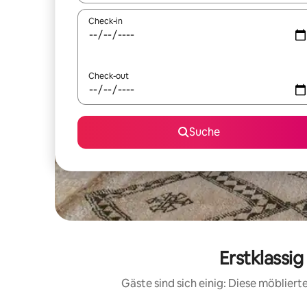
Check-in
Check-out
Suche
Erstklassi
Gäste sind sich einig: Diese möblie