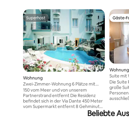
Superhost
Gäste-Fa
Superhost
Gäste-Fa
Wohnung
Suite mit
Wohnung
Die Suite
Zwei-Zimmer-Wohnung 6 Plätze mit
große Sui
Blick auf die Via Dante
150 vom Meer und von unserem
Personen 
Partnerstrand entfernt Die Residenz
ausschlie
befindet sich in der Via Dante 450 Meter
Verfügung
vom Supermarkt entfernt 8 Gehminuten
Dienstlei
Beliebte Au
zum Zentrum und zum Aquarium 6
Barecke u
Restaurants in einer Entfernung von 20
ergänzt, 
bis 450 Metern 3 Partner-Spas
paar Drin
Inbegriffen: Jährliche Dienstleistungen: -