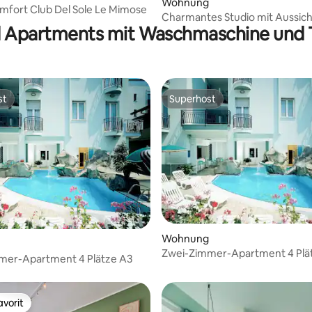
Wohnung
fort Club Del Sole Le Mimose
Charmantes Studio mit Aussich
d Apartments mit Waschmaschine und 
Spoleto
st
Superhost
st
Superhost
Wohnung
Zwei-Zimmer-Apartment 4 Plä
mer-Apartment 4 Plätze A3
vorit
vorit