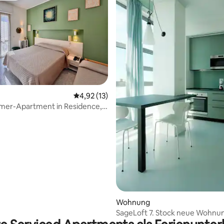
Durchschnittliche Bewertung: 4,92 von 5, 
4,92 (13)
mer-Apartment in Residence,
um und 20 m vom Meer
Wohnung
SageLoft 7. Stock neue Wohnu
Zentrum