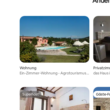
Ander
Wohnung
Privatzi
Ein-Zimmer-Wohnung - Agrotourismus
das Haus 
mit Pool
Superhost
Gäste-Fa
Superhost
Gäste-Fa