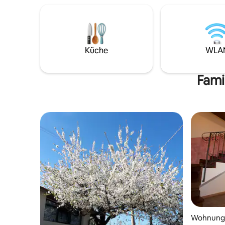
immer in v
Fahrräder maximal 2 Stunden -
ideal für
Fitnessraum - Sonnenterrasse,
oder für 
Liegestühle, 2 Pavillons und
Stress des
Außendusche Saisonale
Momente 
Dienstleistungen (9:00 - 13:00 / 16:00 -
Küche
WLA
gönnen mö
20:00): - Schwimmbad - Whirlpool
von Assisi
(Vormittag) Erforderliche Kaution 200 €
Wir können keine Aufenthalte von
Fami
Minderjährigen akzeptieren
Wohnung