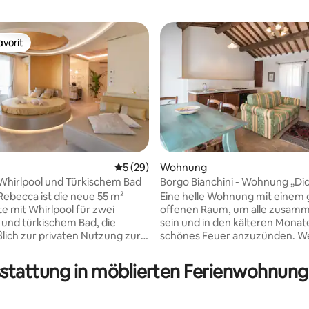
vorit
vorit
Durchschnittliche Bewertung: 5 von 5, 
5 (29)
Wohnung
 Whirlpool und Türkischem Bad
Borgo Bianchini - Wohnung „Di
 Rebecca ist die neue 55 m²
Eine helle Wohnung mit einem
te mit Whirlpool für zwei
offenen Raum, um alle zusam
und türkischem Bad, die
sein und in den kälteren Monat
ßlich zur privaten Nutzung zur
schönes Feuer anzuzünden. We
 steht. Der Komfort und die
die Tage verlängern, bietet das 
stungen werden durch eine
durch die Fenster gelangt, ein
sstattung in möblierten Ferienwohnung
nd eine kleine Küchenzeile
wunderschönes natürliches Lic
in der Sie frühstücken oder ein
das Wohnzimmer verändert. D
ks zu sich nehmen können,
Wohnung ist nach dem Schriftst