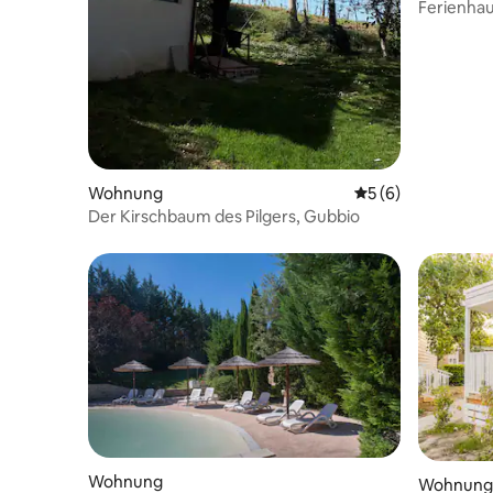
Ferienhaus
Wohnung
Durchschnittliche
5 (6)
Der Kirschbaum des Pilgers, Gubbio
Wohnung
Wohnung