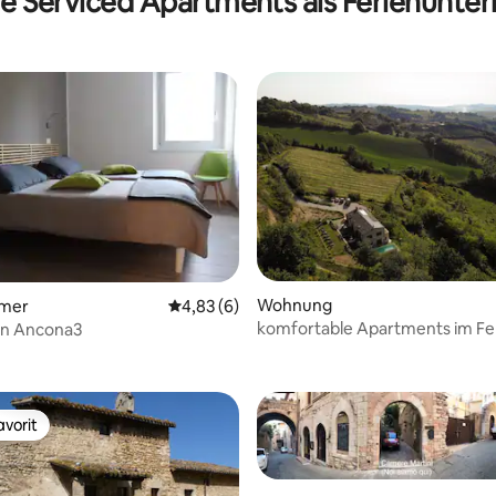
e Serviced Apartments als Ferienunter
Wohnung
mmer
Durchschnittliche Bewertung: 4,83 von 5,
4,83 (6)
komfortable Apartments im Fe
in Ancona3
mit Pool
vorit
vorit