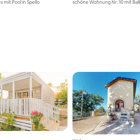
 mit Pool in Spello
schöne Wohnung Nr. 10 mit Bal
Meerblick
 Bewertung: 5 von 5, 6 Bewertungen