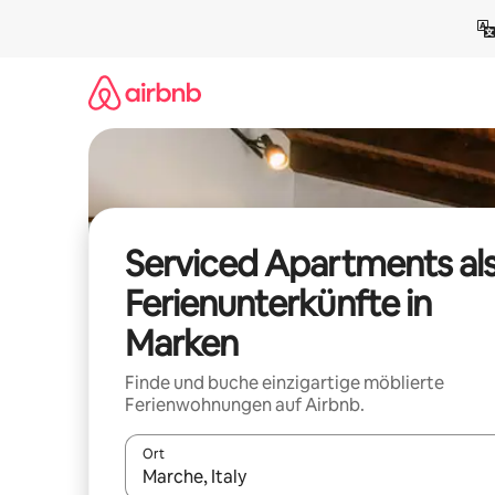
Zu
Inhalten
springen
Serviced Apartments al
Ferienunterkünfte in
Marken
Finde und buche einzigartige möblierte
Ferienwohnungen auf Airbnb.
Ort
Wenn Ergebnisse verfügbar sind, navigiere mit d