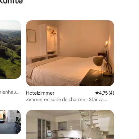
künfte
 6 Bewertungen
rienhaus
Hotelzimmer
Durchschnittliche B
4,75 (4)
Zimmer en suite de charme - Stanza
Beige