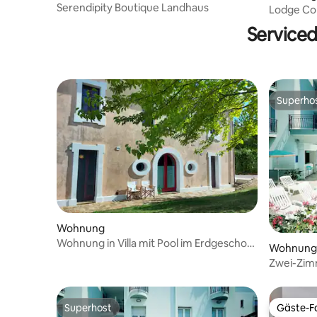
Serendipity Boutique Landhaus
Lodge Com
Service
Superho
Superho
Wohnung
Wohnung in Villa mit Pool im Erdgeschoss
Wohnung
für 6 Personen
Zwei-Zim
Superhost
Gäste-Fa
Superhost
Gäste-Fa