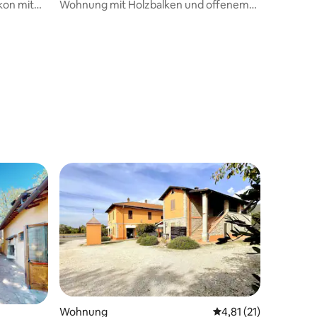
kon mit
Wohnung mit Holzbalken und offenem
Kamin
Wohnung
Durchschnittliche Be
4,81 (21)