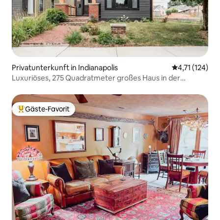
Privatunterkunft in Indianapolis
Durchschnittl
4,71 (124)
Luxuriöses, 275 Quadratmeter großes Haus in der
Innenstadt
Gäste-Favorit
Beliebter Gäste-Favorit.