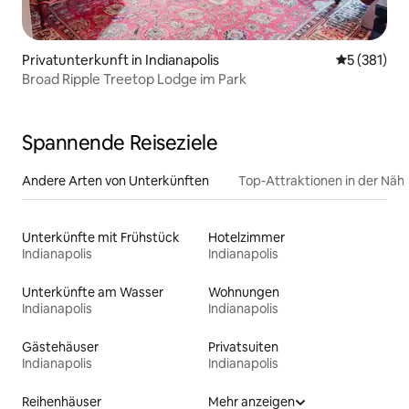
Privatunterkunft in Indianapolis
Durchschni
5 (381)
Broad Ripple Treetop Lodge im Park
Spannende Reiseziele
Andere Arten von Unterkünften
Top-Attraktionen in der Näh
Unterkünfte mit Frühstück
Hotelzimmer
Indianapolis
Indianapolis
Unterkünfte am Wasser
Wohnungen
Indianapolis
Indianapolis
Gästehäuser
Privatsuiten
Indianapolis
Indianapolis
Reihenhäuser
Mehr anzeigen