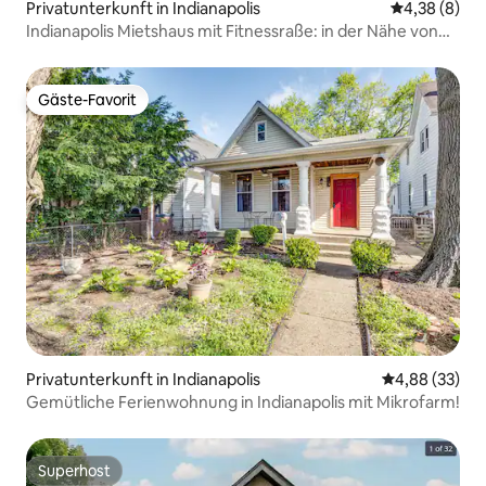
Privatunterkunft in Indianapolis
Durchschnitt
4,38 (8)
Indianapolis Mietshaus mit Fitnessraße: in der Nähe von
Speedway!
Gäste-Favorit
Gäste-Favorit
Privatunterkunft in Indianapolis
Durchschnittl
4,88 (33)
Gemütliche Ferienwohnung in Indianapolis mit Mikrofarm!
Superhost
Superhost