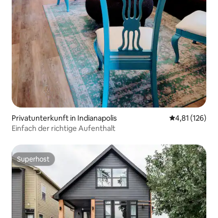
Privatunterkunft in Indianapolis
Durchschnittl
4,81 (126)
Einfach der richtige Aufenthalt
Superhost
Superhost