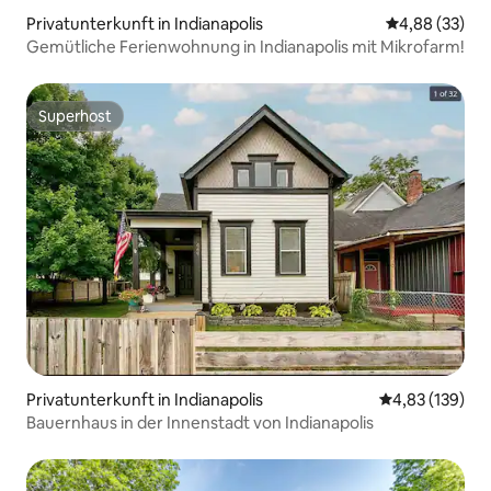
Privatunterkunft in Indianapolis
Durchschnittl
4,88 (33)
Gemütliche Ferienwohnung in Indianapolis mit Mikrofarm!
Superhost
Superhost
Privatunterkunft in Indianapolis
Durchschnittl
4,83 (139)
Bauernhaus in der Innenstadt von Indianapolis