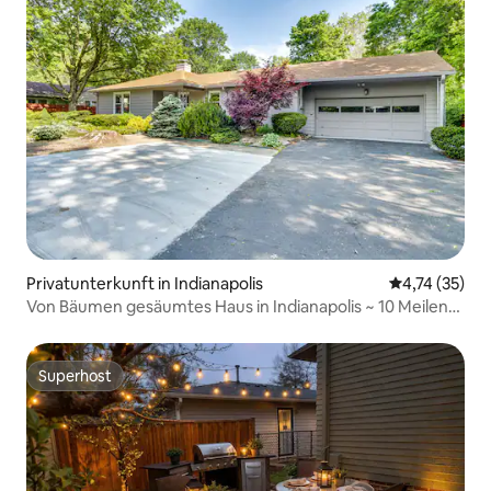
Privatunterkunft in Indianapolis
Durchschnitt
4,74 (35)
Von Bäumen gesäumtes Haus in Indianapolis ~ 10 Meilen
zur Innenstadt!
Superhost
Superhost