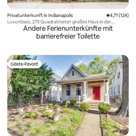
Privatunterkunft in Indianapolis
Durchschnittl
4,71 (124)
Luxuriöses, 275 Quadratmeter großes Haus in der
Andere Ferienunterkünfte mit
Innenstadt
barrierefreier Toilette
Gäste-Favorit
Gäste-Favorit