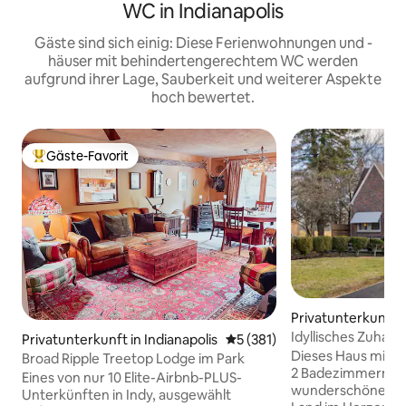
WC in Indianapolis
Gäste sind sich einig: Diese Ferienwohnungen und -
häuser mit behindertengerechtem WC werden
aufgrund ihrer Lage, Sauberkeit und weiterer Aspekte
hoch bewertet.
Gäste-Favorit
Beliebter Gäste-Favorit.
Privatunterkunft i
Idyllisches Zuhaus
Privatunterkunft in Indianapolis
Durchschnittliche Bewertung
5 (381)
Indianapolis Mot
Dieses Haus mit 3
Broad Ripple Treetop Lodge im Park
2 Badezimmern bie
Eines von nur 10 Elite-Airbnb-PLUS-
wunderschönen R
Unterkünften in Indy, ausgewählt