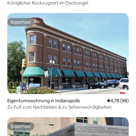
Königlicher Rückzugsort im Dschungel
Superhost
Superhost
Eigentumswohnung in Indianapolis
Durchschnittl
4,78 (98)
Zu Fuß zum Nachtleben & zu Sehenswürdigkeiten
Superhost
Superhost