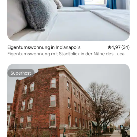
Eigentumswohnung in Indianapolis
Durchschnittl
4,97 (34)
Eigentumswohnung mit Stadtblick in der Nähe des Lucas
Oil Stadium
Superhost
Superhost