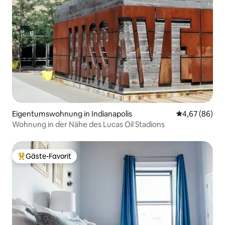
Eigentumswohnung in Indianapolis
Durchschnittl
4,67 (86)
Wohnung in der Nähe des Lucas Oil Stadions
Gäste-Favorit
Beliebter Gäste-Favorit.