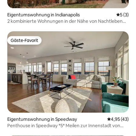
Eigentumswohnung in Indianapolis
Durchsch
5 (3)
2 kombinierte Wohnungen in der Nähe von Nachtleben
und Attraktionen
Gäste-Favorit
Gäste-Favorit
Eigentumswohnung in Speedway
Durchschnitt
4,95 (43)
Penthouse in Speedway *5* Meilen zur Innenstadt von
Indy!