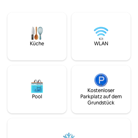
hast. Nur vier Blocks vom Monument
Eigener Arbeitsbereich mit Schreibtisch,
Circle und dem le
Arbeitsstuhl, Ladestation und Lampe
Ave entfernt, ist 
Bluetooth-Lautsprecher Nest-
gelegen für Gesch
Thermostat Schlüsselloser Self-Check-in
Convention Cente
Waschmaschine/Trockner in der Einheit
Abend oder Großv
Kingsize-Bett Ladestationen auf den
Lucas Oil Stadium
Nachttischen Doppelwaschbecken im
Fieldhouse. Auße
Hauptbadezimmer Gartenwanne
Küche
WLAN
Indianapolis Moto
Handtuchwärmer Terrasse
kurze 15-minütige 
1 Autogarage gegenüber vom Eingang
Keine Aufgaben $ 0 Reinigungsgebühr
Kostenloser
Pool
Parkplatz auf dem
Grundstück