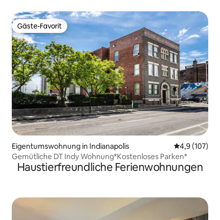
Balkon mit Aussicht + Essbereich
Gäste-Favorit
Gäste-Favorit
Eigentumswohnung in Indianapolis
Durchschnitt
4,9 (107)
Gemütliche DT Indy Wohnung*Kostenloses Parken*
Haustierfreundliche Ferienwohnungen