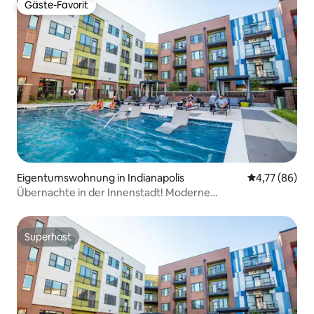
Gäste-Favorit
Gäste-Favorit
Eigentumswohnung in Indianapolis
Durchschnitt
4,77 (86)
Übernachte in der Innenstadt! Moderne
Eigentumswohnung in Indy mit kostenlosem Parkplatz
Superhost
Superhost