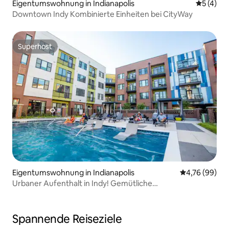
Eigentumswohnung in Indianapolis
Durchsch
5 (4)
Downtown Indy Kombinierte Einheiten bei CityWay
Superhost
Superhost
Eigentumswohnung in Indianapolis
Durchschnittl
4,76 (99)
Urbaner Aufenthalt in Indy! Gemütliche
Eigentumswohnung mit kostenlosem Parkplatz
Spannende Reiseziele