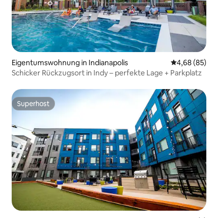
Eigentumswohnung in Indianapolis
Durchschnittl
4,68 (85)
Schicker Rückzugsort in Indy – perfekte Lage + Parkplatz
Superhost
Superhost