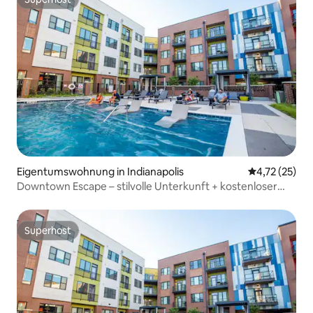
Superhost
Eigentumswohnung in Indianapolis
Durchschnitt
4,72 (25)
Downtown Escape – stilvolle Unterkunft + kostenloser
Parkplatz!
Superhost
Superhost