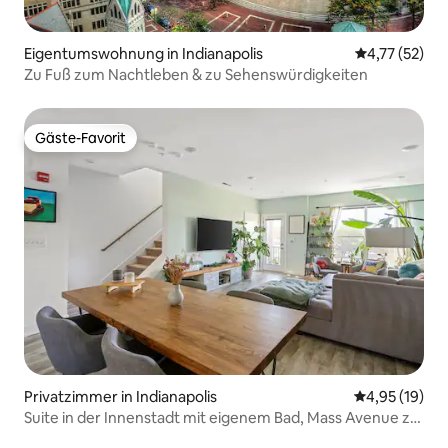
Eigentumswohnung in Indianapolis
Durchschnitt
4,77 (52)
Zu Fuß zum Nachtleben & zu Sehenswürdigkeiten
Gäste-Favorit
Gäste-Favorit
Privatzimmer in Indianapolis
Durchschnitt
4,95 (19)
Suite in der Innenstadt mit eigenem Bad, Mass Avenue zu
Fuß erreichbar