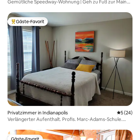
Gemütliche Speedway-Wohnung | Geh zu Fuß zur Main
Street und zum IMS
Gäste-Favorit
Beliebter Gäste-Favorit.
Privatzimmer in Indianapolis
Durchschni
5 (24)
Verlängerter Aufenthalt. Profis. Marc-Adams-Schule.
Gehoben. Sicher
Gäste-Favorit