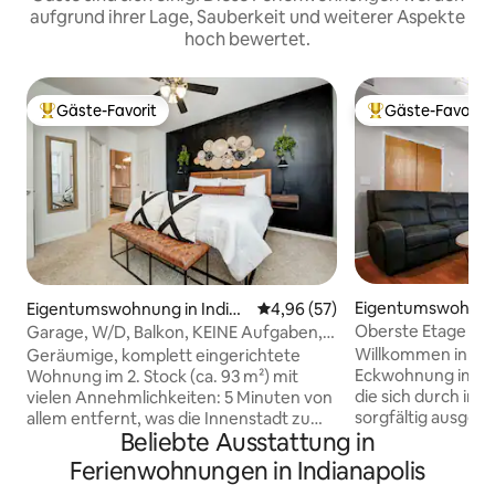
aufgrund ihrer Lage, Sauberkeit und weiterer Aspekte
hoch bewertet.
Gäste-Favorit
Gäste-Favorit
Beliebter Gäste-Favorit.
Beliebter Gäste-F
Eigentumswohnung
Eigentumswohnung in Indian
Durchschnittliche Bewertung: 
4,96 (57)
napolis
apolis
Oberste Etage Do
Garage, W/D, Balkon, KEINE Aufgaben,
Kingsize-Bett
0 $ Reinigungsgebühr!
Willkommen in ei
Geräumige, komplett eingerichtete
Eckwohnung im ob
Wohnung im 2. Stock (ca. 93 m²) mit
die sich durch ind
vielen Annehmlichkeiten: 5 Minuten von
sorgfältig ausgew
allem entfernt, was die Innenstadt zu
Beliebte Ausstattung in
ein luxuriöses Cal
bieten hat, einschließlich Bottleworks
auszeichnet, um s
und Mass Ave Voll ausgestattete Küche
Ferienwohnungen in Indianapolis
du einen wirklich
mit Kaffee und Tee 65" Smart-TV