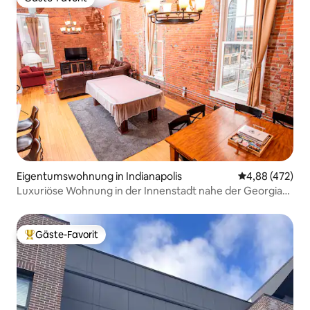
Gäste-Favorit
Eigentumswohnung in Indianapolis
Durchschnittli
4,88 (472)
Luxuriöse Wohnung in der Innenstadt nahe der Georgia
Street
Gäste-Favorit
Beliebter Gäste-Favorit.