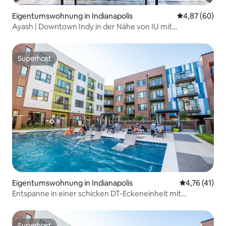
Eigentumswohnung in Indianapolis
Durchschnittl
4,87 (60)
Ayash | Downtown Indy in der Nähe von IU mit
kostenlosen Parkplätzen
Superhost
Superhost
Eigentumswohnung in Indianapolis
Durchschnitt
4,76 (41)
Entspanne in einer schicken DT-Eckeneinheit mit
kostenlosem Parken
Superhost