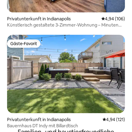
Privatunterkunft in Indianapolis
Durchschnittli
4,94 (106)
Künstlerisch gestaltete 3-Zimmer-Wohnung – Minuten
von der Innenstadt entfernt mit Whirlpool
Gäste-Favorit
Gäste-Favorit
Privatunterkunft in Indianapolis
Durchschnittl
4,94 (121)
Bauernhaus DT Indy mit Billardtisch