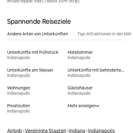
Broad Ripple Villa (1 Block zum Strip)
Spannende Reiseziele
Andere Arten von Unterkünften
Top-Attraktionen in der Näh
Unterkünfte mit Frühstück
Hotelzimmer
Indianapolis
Indianapolis
Unterkünfte am Wasser
Unterkünfte mit behindertengerechtem WC
Indianapolis
Indianapolis
Wohnungen
Gästehäuser
Indianapolis
Indianapolis
Privatsuiten
Mehr anzeigen
Indianapolis
Airbnb
Vereinigte Staaten
Indiana
Indianapolis