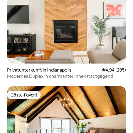
Privatunterkunft in Indianapolis
Durchschnittli
4,94 (295)
Modernes Duplex in charmanter Innenstadtgegend
Gäste-Favorit
Gäste-Favorit