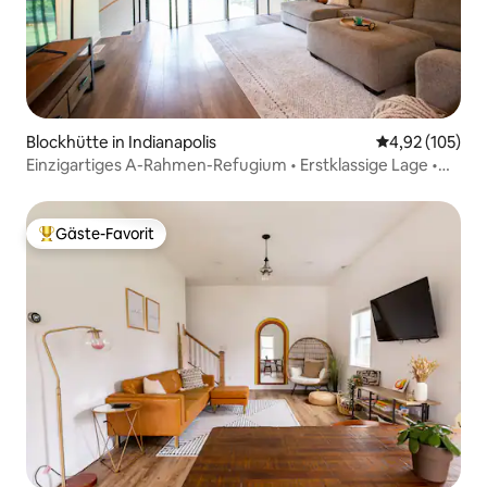
Blockhütte in Indianapolis
Durchschnittl
4,92 (105)
Einzigartiges A-Rahmen-Refugium • Erstklassige Lage •
Individuelles Bad
Gäste-Favorit
Beliebter Gäste-Favorit.