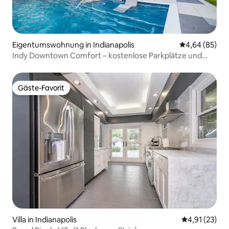
Eigentumswohnung in Indianapolis
Durchschnittl
4,64 (85)
Indy Downtown Comfort – kostenlose Parkplätze und
moderner Stil
Gäste-Favorit
Gäste-Favorit
Villa in Indianapolis
Durchschnitt
4,91 (23)