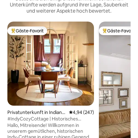
Unterkünfte werden aufgrund ihrer Lage, Sauberkeit
und weiterer Aspekte hoch bewertet.
Gäste-Favorit
Gäste-Favorit
Beliebter Gäste-Favorit.
Beliebter Gäste-F
Privatunterkunft in Indiana
Durchschnittliche Bewertung: 4
4,94 (247)
polis
#IndyCozyCottage | Historisches
Cottage in der Nähe der Innenstadt
Hallo, Mitreisende! Willkommen in
unserem gemütlichen, historischen
Indy-Cottage in einer ruhigen Gegend,