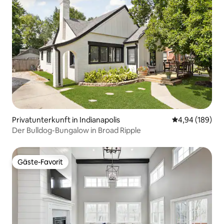
Privatunterkunft in Indianapolis
Durchschnittli
4,94 (189)
Der Bulldog-Bungalow in Broad Ripple
Gäste-Favorit
Gäste-Favorit