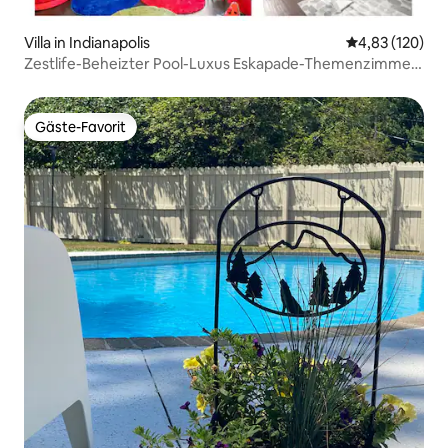
Villa in Indianapolis
Durchschnittl
4,83 (120)
Zestlife-Beheizter Pool-Luxus Eskapade-Themenzimmer-
Spielzimmer
Gäste-Favorit
Gäste-Favorit