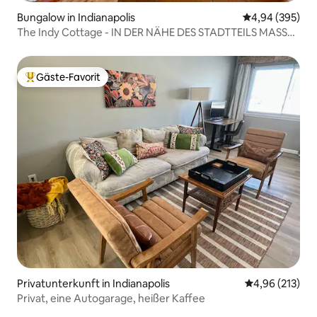
Bungalow in Indianapolis
Durchschnittli
4,94 (395)
The Indy Cottage - IN DER NÄHE DES STADTTEILS MASS
AVE 🌿🌻
Gäste-Favorit
Beliebter Gäste-Favorit.
Privatunterkunft in Indianapolis
Durchschnittl
4,96 (213)
Privat, eine Autogarage, heißer Kaffee