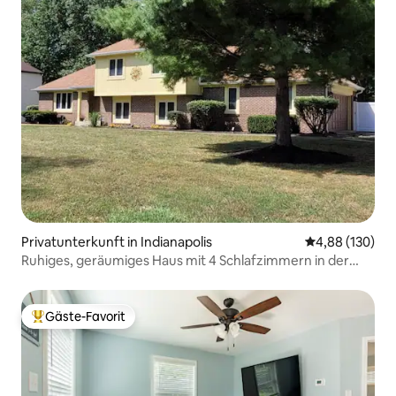
Privatunterkunft in Indianapolis
Durchschnittli
4,88 (130)
Ruhiges, geräumiges Haus mit 4 Schlafzimmern in der
Nähe von Broad Ripple
Gäste-Favorit
Beliebter Gäste-Favorit.