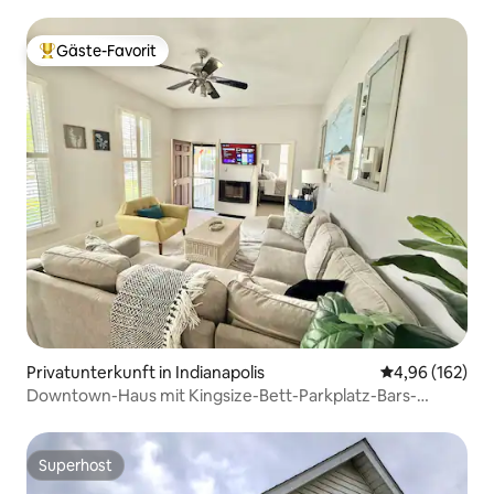
Gäste-Favorit
Beliebter Gäste-Favorit.
Privatunterkunft in Indianapolis
Durchschnittli
4,96 (162)
Downtown-Haus mit Kingsize-Bett-Parkplatz-Bars-
Restaurants
Superhost
Superhost