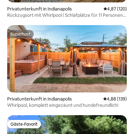
Privatunterkunft in Indianapolis
Durchschnittl
4,87 (120)
Rückzugsort mit Whirlpool | Schlafplätze für 11 Personen |
2 Minuten von Lucas Oil entfernt
Superhost
Superhost
Privatunterkunft in Indianapolis
Durchschnittli
4,88 (139)
Whirlpool, komplett eingezäunt und hundefreundlich!
Gäste-Favorit
Gäste-Favorit