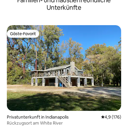
Familien- und haustierfreundliche
Unterkünfte
Gäste-Favorit
Gäste-Favorit
Privatunterkunft in Indianapolis
Durchschnitt
4,9 (176)
Rückzugsort am White River