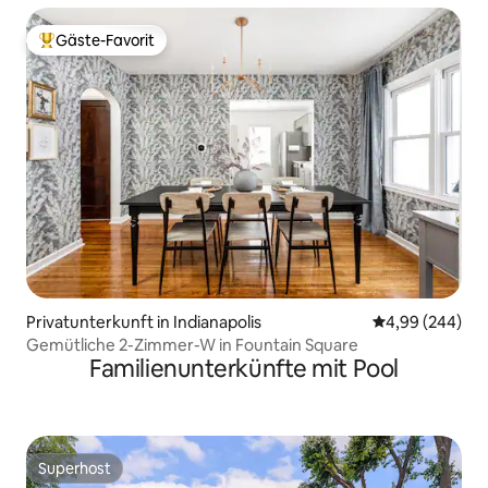
Gäste-Favorit
Beliebter Gäste-Favorit.
Privatunterkunft in Indianapolis
Durchschnittli
4,99 (244)
Gemütliche 2-Zimmer-W in Fountain Square
Familienunterkünfte mit Pool
Superhost
Superhost