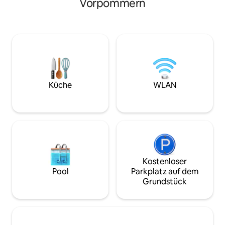
Vorpommern
Natur, genießt D
Von der Terrasse und durch die
zweit – fernab vom
bodenverglasten Fenster blickst du weit
Sonnenuntergäng
übers Feld und kannst Rehe, Hasen und
schlafe unter ein
Störche beobachten. Der Kamin schafft
Sternenhimmel ein
an kalten Tagen Atmosphäre, die
Naturerlebnis in 
Infrarotheizung sorgt für Komfort. Ideal
Vorpommern.
zum Entschleunigen.
Küche
WLAN
Kostenloser
Pool
Parkplatz auf dem
Grundstück