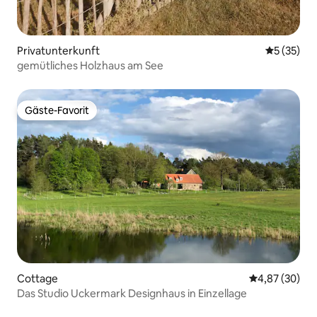
Privatunterkunft
Durchschn
5 (35)
gemütliches Holzhaus am See
Gäste-Favorit
Gäste-Favorit
Cottage
Durchschnittl
4,87 (30)
Das Studio Uckermark Designhaus in Einzellage