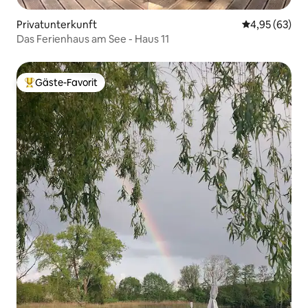
Privatunterkunft
Durchschnittl
4,95 (63)
Das Ferienhaus am See - Haus 11
Gäste-Favorit
Beliebter Gäste-Favorit.