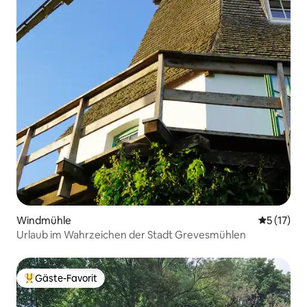
Windmühle
Durchschn
5 (17)
Urlaub im Wahrzeichen der Stadt Grevesmühlen
Gäste-Favorit
Beliebter Gäste-Favorit.