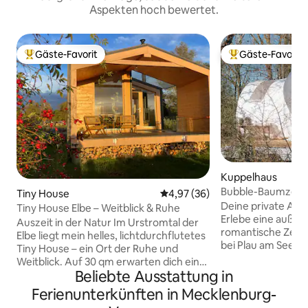
Aspekten hoch bewertet.
Gäste-Favorit
Gäste-Favorit
Beliebter Gäste-Favorit.
Beliebter Gäste-F
Kuppelhaus
Bubble-Baumzelt i
Tiny House
Durchschnittliche Bewertung: 
4,97 (36)
Deine private Aus
Tiny House Elbe – Weitblick & Ruhe
Erlebe eine außer
Auszeit in der Natur Im Urstromtal der
romantische Zeit 
Elbe liegt mein helles, lichtdurchflutetes
bei Plau am See – 
Tiny House – ein Ort der Ruhe und
Ruhe und Erholun
Weitblick. Auf 30 qm erwarten dich ein
verschmelzen. Dei
Beliebte Ausstattung in
Schlafzimmer mit Doppelbett, ein
Tent mit eigenem
modernes Bad mit Regendusche sowie
Ferienunterkünften in Mecklenburg-
ganz allein Dir. 
ein offener Wohnbereich mit Küche.