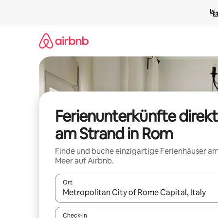
Zu
Inhalten
springen
Ferienunterkünfte direkt
am Strand in Rom
Finde und buche einzigartige Ferienhäuser a
Meer auf Airbnb.
Ort
Wenn Ergebnisse verfügbar sind, navigiere mit d
Check-in