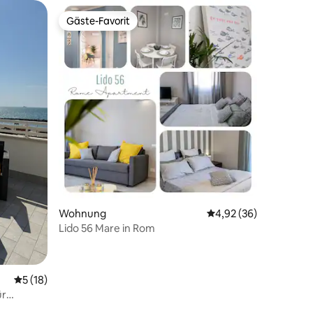
Gäste-Favorit
Gäste-Favorit
47 Bewertungen
Wohnung
Durchschnittliche Be
4,92 (36)
Lido 56 Mare in Rom
Durchschnittliche Bewertung: 5 von 5, 18 Bewertungen
5 (18)
ür