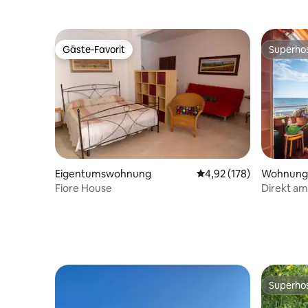
Gäste-Favorit
Superho
Gäste-Favorit
Superho
Eigentumswohnung
Durchschnittliche Bewe
4,92 (178)
Wohnung
Fiore House
Direkt a
Superho
Superho