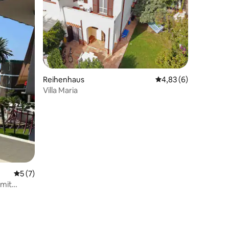
Reihenhaus
Durchschnittliche B
4,83 (6)
Villa Maria
44 Bewertungen
Durchschnittliche Bewertung: 5 von 5, 7 Bewertungen
5 (7)
mit