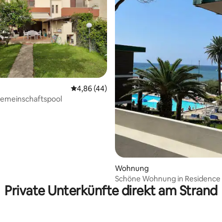
ertung: 4,86 von 5, 43 Bewertungen
Durchschnittliche Bewertung: 4,86 von 5, 
4,86 (44)
 Gemeinschaftspool
Wohnung
Schöne Wohnung in Residence 
Private Unterkünfte direkt am Strand
Schwimmbädern