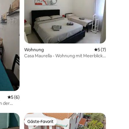
Wohnung
Durchschnittlich
5 (7)
Casa Maurella - Wohnung mit Meerblick
Ladispoli
11 Bewertungen
Durchschnittliche Bewertung: 5 von 5, 6 Bewertungen
5 (6)
n der
Gäste-Favorit
Gäste-Favorit