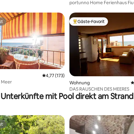
portunno Home Ferienhaus Fiu
st
Gäste-Favorit
st
Beliebter Gäste-Favorit.
rtung: 4,92 von 5, 178 Bewertungen
Durchschnittliche Bewertung: 4,77 von 5, 1
4,77 (173)
m Meer
Wohnung
D
DAS RAUSCHEN DES MEERES
Unterkünfte mit Pool direkt am Strand
st
st