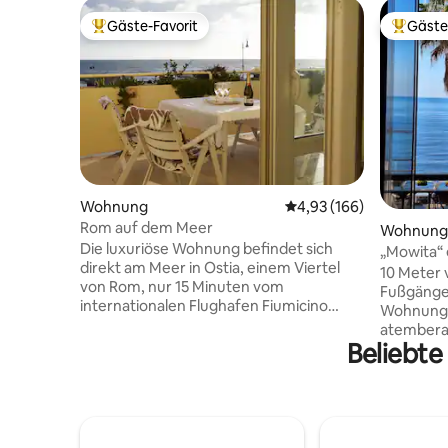
Gäste-Favorit
Gäste
Beliebter Gäste-Favorit.
Beliebte
Wohnung
Durchschnittliche Bewe
4,93 (166)
Rom auf dem Meer
Wohnung
Die luxuriöse Wohnung befindet sich
„Mowita“
direkt am Meer in Ostia, einem Viertel
herrliche
10 Meter 
von Rom, nur 15 Minuten vom
Fußgänge
internationalen Flughafen Fiumicino
Wohnung 
entfernt. Es ist eine perfekte und
atemberau
günstigere Alternative für deine
Beliebte
Eine klein
Touristenreise oder deinen
Nähe von 
Geschäftseinsatz. Ostia bietet dir einen
vom Meer 
schönen Kiefernwald, einen tollen
einfach u
touristischen Seehafen, viel
Schlaflied sein! Kostenlos
Unterhaltung und archäologische Stätte
Gehminut