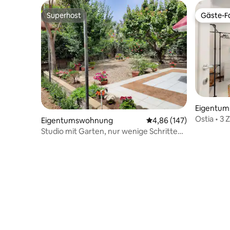
Superhost
Gäste-Fa
Superhost
Gäste-Fa
Eigentu
Ostia • 3
Eigentumswohnung
Durchschnittliche Bewe
4,86 (147)
nur weni
Studio mit Garten, nur wenige Schritte
vom Meer entfernt