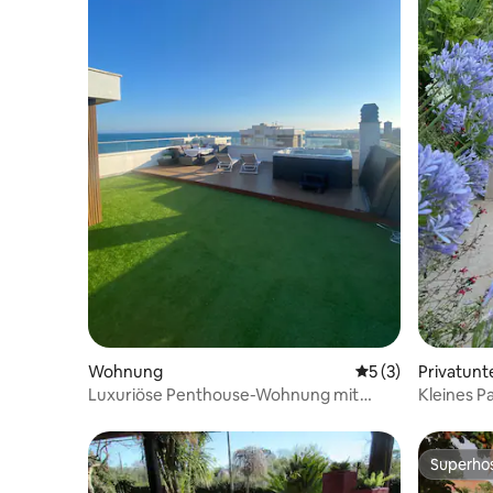
Wohnung
Durchschnittliche
5 (3)
Privatunt
Luxuriöse Penthouse-Wohnung mit
Kleines Pa
Meerblick
Superho
Superho