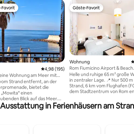
-Favorit
Gäste-Favorit
r Gäste-Favorit.
Gäste-Favorit
rtung: 4,93 von 5, 166 Bewertungen
Wohnung
D
Rom Fiumicino Airport & Beach
Durchschnittliche Bewertung: 4,98 von 5, 1
4,98 (195)
(TempioDellaFortuna)
Helle und ruhige 65 m² große
 eine Wohnung am Meer mit
in zentraler Lage. 📍 Nur 500 m vom
m Meerblick
vom Strand entfernt, an der
Strand, 6 km vom Flughafen (F
rpromenade, bietet die
dem Stadtzentrum von Rom en
„Mowita“ einen
das mit dem Bus erreichbar ist. 🛒
benden Blick auf das Meer.
Annehmlichkeiten (Restaurants
 Ausstattung in Ferienhäusern am Stra
e Ecke des Paradieses in der
Apotheke) sind zu Fuß erreichbar
allem und nur wenige Schritte
Kostenlose Parkplätze auf der 
entfernt... entspanne dich
sind immer verfügbar. 📶 WLAN
nd lass das Lied der Wellen dein
inbegriffen. ⚠️ Nützliche Informationen:
e Parkplätze 1
Kurtaxe von 3,50 € pro Person
e entfernt, Bahnhof 5