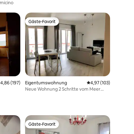
micino
Gäste-Favorit
Gäste-Favorit
73 Bewertungen
urchschnittliche Bewertung: 4,86 von 5, 197 Bewertungen
4,86 (197)
Eigentumswohnung
Durchschnittliche Bew
4,97 (103)
Neue Wohnung 2 Schritte vom Meer
entfernt Anzio Zentrum
Gäste-Favorit
Gäste-Favorit