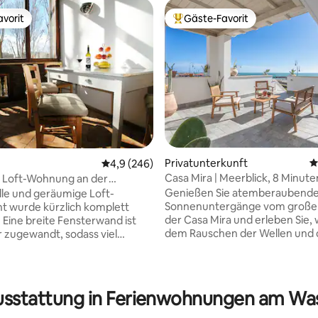
vorit
Gäste-Favorit
vorit
Beliebter Gäste-Favorit.
Privatunterkunft
D
rtung: 4,95 von 5, 154 Bewertungen
Durchschnittliche Bewertung: 4,9 von 5, 2
4,9 (246)
Casa Mira | Meerblick, 8 Minut
e Loft-Wohnung an der
FCO, 20 Minuten von Rom entf
en Treppe
Genießen Sie atemberaubend
lle und geräumige Loft-
Sonnenuntergänge vom große
t wurde kürzlich komplett
der Casa Mira und erleben Sie, 
. Eine breite Fensterwand ist
dem Rauschen der Wellen und
 zugewandt, sodass viel
des Meeres aufwachen! Strate
ht hereinkommt. Es gibt
Lage: ✈️ Flughafen FCO: 8 min 
oskanische Cotto-Böden und
20 Min. 🎪 Messe Rom: 10 min 
esignermöbel. Es gibt eine
Antica: nur wenige Schritte ent
l ausgestattete Küche mit einer
usstattung in Ferienwohnungen am Wa
Hafen Civitavecchia: 50 min Ide
o-Kaffeemaschine,
Familien und Gruppen (3 Zimme
ge, Heizung mit einstellbarer