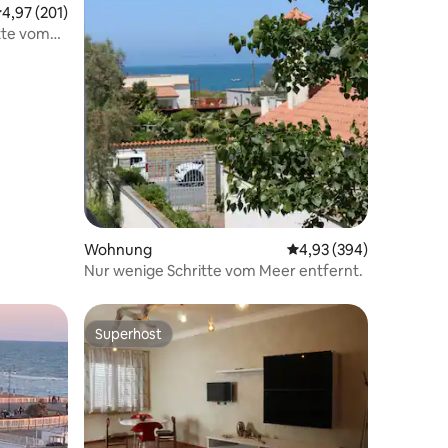
urchschnittliche Bewertung: 4,97 von 5, 201 Bewertungen
4,97 (201)
tte vom
73 Bewertungen
Wohnung
Durchschnittliche Bew
4,93 (394)
Nur wenige Schritte vom Meer entfernt.
Superhost
Superhost