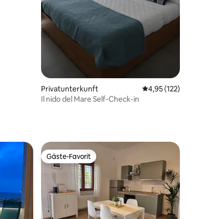
02 Bewertungen
Privatunterkunft
Durchschnittliche Bew
4,95 (122)
Il nido del Mare Self-Check-in
Gäste-Favorit
Gäste-Favorit