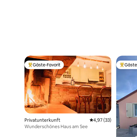
privater Parkplatz
Gäste-Favorit
Gäste
Beliebter Gäste-Favorit.
Beliebte
Privatunterkunft
Durchschnittliche Bew
4,97 (33)
Wunderschönes Haus am See