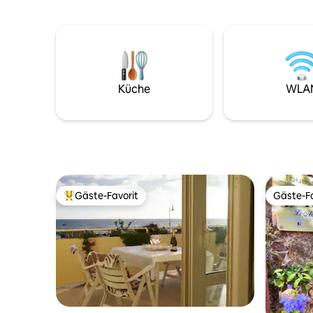
archäologische Stätten und die „Fiera di
Temperat
Roma“ erreichen. Unabhängiger Zugang
einer Wa
und eigenständiger Check-in zu jeder
und eine
Zeit garantieren Freiheit und
und Dusch
Privatsphäre. Shuttle auf Anfrage. Buche
für vier 
jetzt für einen unvergesslichen
und eine
Küche
WLA
Aufenthalt!
Schlafsof
Gäste-Favorit
Gäste-Fa
Beliebter Gäste-Favorit.
Gäste-Fa