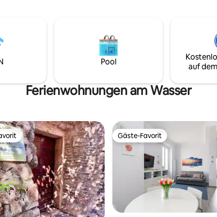
Bäder), bietet Entspannung un
ur, unbegrenztem WLAN,
Komfort. Erleben Sie das Dorf, 
schmaschine/einem Trockner
Restaurants und das Meer zu F
m Badezimmer mit Badewanne
Perfekt für die letzte Etappe Ih
e. Die Wohnung bietet Platz
einen römischen Kurztrip oder 
Personen in einem Kingsize-Bett
Sommerurlaub!✨
m bequemen Kingsize-
Kostenlo
N
Pool
a.
auf dem
Ferienwohnungen am Wasser
vorit
Gäste-Favorit
vorit
Gäste-Favorit