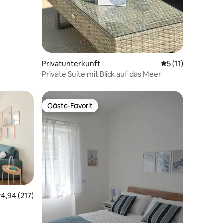
Privatunterkunft
Durchschnittliche
5 (11)
Private Suite mit Blick auf das Meer
Gäste-Favorit
Gäste-Favorit
urchschnittliche Bewertung: 4,94 von 5, 217 Bewertungen
4,94 (217)