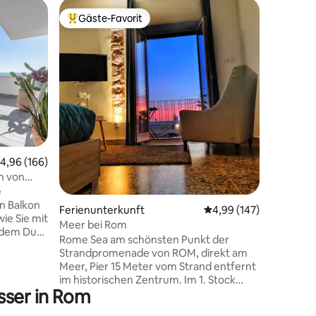
Wohnun
Gäste-Favorit
Gäste
Beliebter Gäste-Favorit.
Beliebte
VILLA LE
Im Herze
von Fium
Schritte 
entfernt,
zwischen
und dem K
haben: • 150 Meter entfernt: FCO
(Flughafe
Gehminut
urchschnittliche Bewertung: 4,96 von 5, 166 Bewertungen
4,96 (166)
46 Bewertungen
Fischrest
Pizzerie
en von
(Apothek
ernt
e
entfernt
n Balkon
Ferienunterkunft
Durchschnittliche Bew
4,99 (147)
und zum 
wie Sie mit
Meer bei Rom
entfernt
 dem Duft
Rome Sea am schönsten Punkt der
Einkauf
gische
Strandpromenade von ROM, direkt am
🏛️ Rom:
Meer, Pier 15 Meter vom Strand entfernt
 Ostia
im historischen Zentrum. Im 1. Stock
fernt 🚢
sser in Rom
ohne Aufzug in einem historischen und
al für
ruhigen Gebäude mit Balkon mit
r, 2