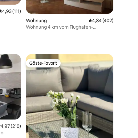
Durchschnittliche Bewertung: 4,93 von 5, 111 Bewertungen
4,93 (111)
34 Bewertungen
Wohnung
Durchschnittliche Bew
4,84 (402)
Wohnung 4 km vom Flughafen-
Fiumicino Zentrum
Gäste-Favorit
Gäste-Favorit
47 Bewertungen
urchschnittliche Bewertung: 4,97 von 5, 210 Bewertungen
4,97 (210)
no