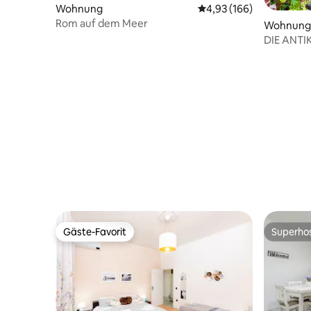
Wohnung
Durchschnittliche Bewe
4,93 (166)
Rom auf dem Meer
Wohnung
DIE ANT
Gäste-Favorit
Superho
Gäste-Favorit
Superho