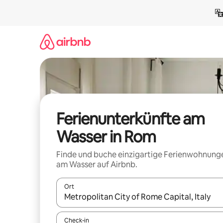
Zu
Inhalten
springen
Ferienunterkünfte am
Wasser in Rom
Finde und buche einzigartige Ferienwohnung
am Wasser auf Airbnb.
Ort
Wenn Ergebnisse verfügbar sind, navigiere mit d
Check-in