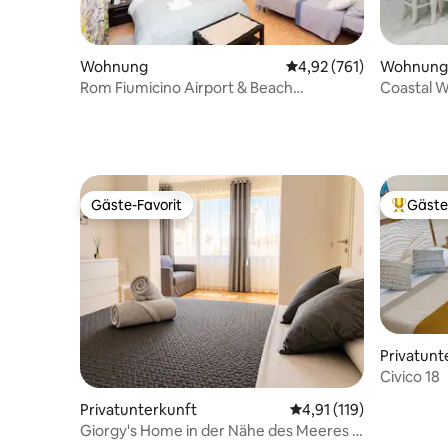
Wohnung
Durchschnittliche Bewe
4,92 (761)
Wohnung
Rom Fiumicino Airport & Beach
Coastal W
(TempioDellaFortuna)
Flughafe
Gäste-Favorit
Gäste
Gäste-Favorit
Beliebte
Privatunt
Civico 18
Privatunterkunft
Durchschnittliche Bew
4,91 (119)
Giorgy's Home in der Nähe des Meeres &