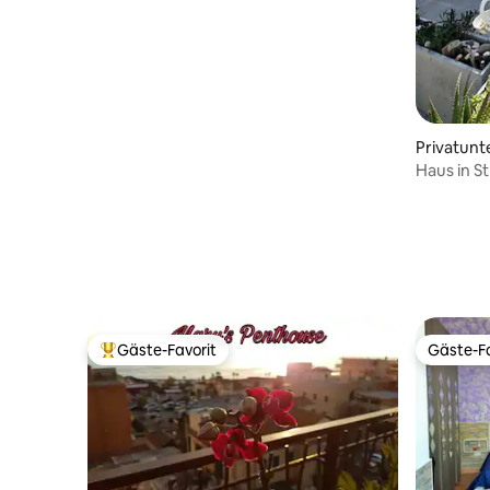
Privatunt
Haus in S
und FCO
Gäste-Favorit
Gäste-Fa
Beliebter Gäste-Favorit.
Gäste-Fa