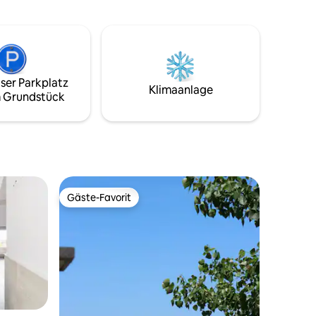
Meerblick. In der Nähe Flughafen
d
Fiumicino 15 Minuten, Ostia Antica
die
Archäologischer Park und Schloss Julius
uß.
II 5 Minuten, Rom historisches Zentrum
rer Reise,
25 Minuten mit dem Zug und dem Auto,
für Ihren
Yachthafen und Lipu Park, Tor San
ser Parkplatz
Michele und Pasolini Park 10 Minuten zu
Klimaanlage
 Grundstück
Fuß. viele Restaurants und
Sehenswürdigkeiten Transfer auf
Anfrage- ID 34775
Gäste-Favorit
Gäste-Favorit