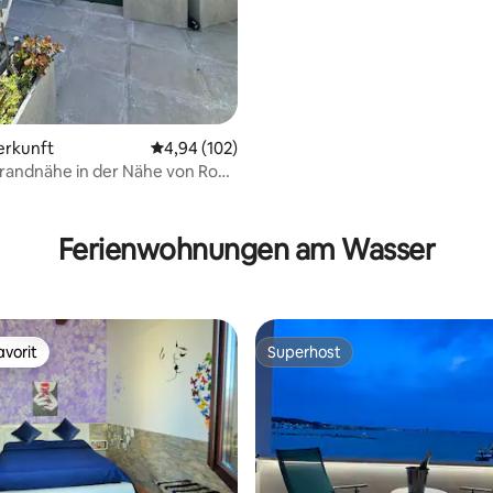
erkunft
Durchschnittliche Bewertung: 4,94 von 5, 1
4,94 (102)
trandnähe in der Nähe von Rom
Ferienwohnungen am Wasser
vorit
Superhost
vorit
Superhost