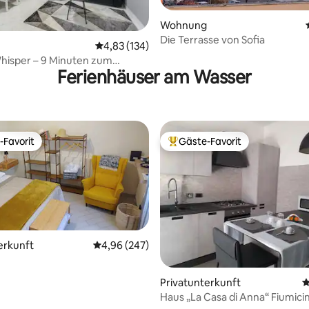
Wohnung
Die Terrasse von Sofia
rtung: 4,92 von 5, 761 Bewertungen
Durchschnittliche Bewertung: 4,83 von 5, 1
4,83 (134)
hisper – 9 Minuten zum
Ferienhäuser am Wasser
n und 700 m zum Meer
-Favorit
Gäste-Favorit
r Gäste-Favorit.
Beliebter Gäste-Favorit.
erkunft
Durchschnittliche Bewertung: 4,96 von 5, 2
4,96 (247)
ertung: 4,91 von 5, 119 Bewertungen
Privatunterkunft
D
Haus „La Casa di Anna“ Fiumici