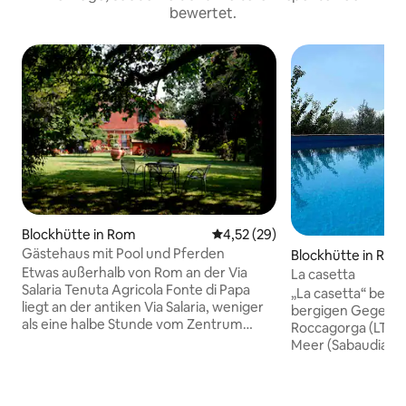
bewertet.
Blockhütte in Rom
Durchschnittliche Bewertung: 
4,52 (29)
Gästehaus mit Pool und Pferden
Blockhütte in Roc
Etwas außerhalb von Rom an der Via
La casetta
Salaria Tenuta Agricola Fonte di Papa
„La casetta“ befind
liegt an der antiken Via Salaria, weniger
bergigen Gegend 
als eine halbe Stunde vom Zentrum
Roccagorga (LT). E
Roms entfernt und befindet sich im
Meer (Sabaudia) e
Naturschutzgebiet Marcigliana. Die
Rom (50 Minuten 
Tenuta ist ein ehemaliger Bauernhof, der
Sezze) und Neapel
sich über 10 Hektar Land erstreckt. Es
autonom, mit gro