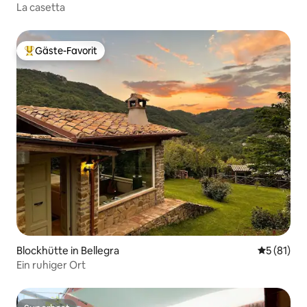
La casetta
Gäste-Favorit
Beliebter Gäste-Favorit.
Blockhütte in Bellegra
Durchschn
5 (81)
Ein ruhiger Ort