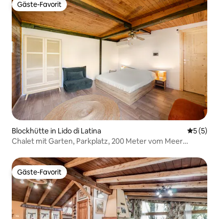
Gäste-Favorit
Gäste-Favorit
Blockhütte in Lido di Latina
Durchsch
5 (5)
Chalet mit Garten, Parkplatz, 200 Meter vom Meer
entfernt
Gäste-Favorit
Gäste-Favorit