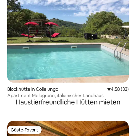
Blockhütte in Collelungo
Durchschnitt
4,58 (33)
Apartment Melograno, italienisches Landhaus
Haustierfreundliche Hütten mieten
Gäste-Favorit
Gäste-Favorit