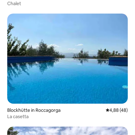
Chalet
Blockhütte in Roccagorga
Durchschnittl
4,88 (48)
La casetta