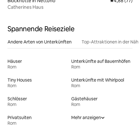
Blockhütte in Nettuno
Durchschnittl
4,88 (77)
Catherines Haus
Spannende Reiseziele
Andere Arten von Unterkünften
Top-Attraktionen in der Näh
Häuser
Unterkünfte auf Bauernhöfen
Rom
Rom
Tiny Houses
Unterkünfte mit Whirlpool
Rom
Rom
Schlösser
Gästehäuser
Rom
Rom
Privatsuiten
Mehr anzeigen
Rom