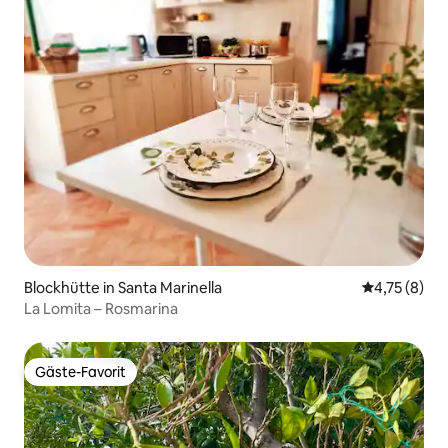
Blockhütte in Santa Marinella
Durchschnit
4,75 (8)
La Lomita – Rosmarina
Gäste-Favorit
Gäste-Favorit