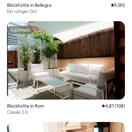
Blockhütte in Bellegra
Durchschn
5 (81)
Ein ruhiger Ort
Superhost
Superhost
Blockhütte in Rom
Durchschnittli
4,87 (108)
Casale 2.0