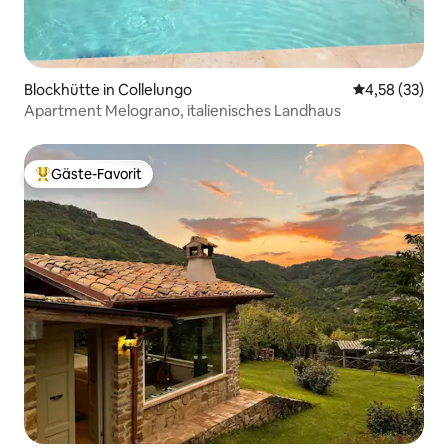
Blockhütte in Collelungo
Durchschnitt
4,58 (33)
Apartment Melograno, italienisches Landhaus
Gäste-Favorit
Beliebter Gäste-Favorit.