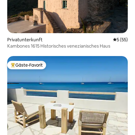
Privatunterkunft
Durchschn
5 (55)
Kambones 1615 Historisches venezianisches Haus
Gäste-Favorit
Beliebter Gäste-Favorit.