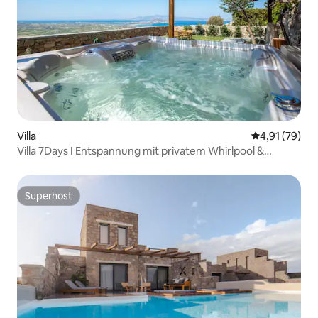
Villa
Durchschnitt
4,91 (79)
Villa 7Days I Entspannung mit privatem Whirlpool &
Meerblick
Superhost
Superhost