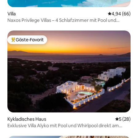
Villa
Durchschnittl
4,94 (66)
Naxos Privilege Villas – 4 Schlafzimmer mit Pool und
Whirlpool
Gäste-Favorit
Beliebter Gäste-Favorit.
Kykladisches Haus
Durchschni
5 (28)
Exklusive Villa Alyko mit Pool und Whirlpool direkt am
Strand