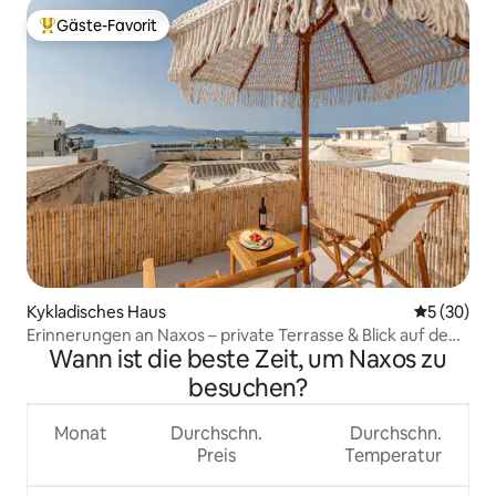
Gäste-Favorit
Beliebter Gäste-Favorit.
Kykladisches Haus
Durchschni
5 (30)
Erinnerungen an Naxos – private Terrasse & Blick auf den
Wann ist die beste Zeit, um Naxos zu
Hafen
besuchen?
Monat
Durchschn.
Durchschn.
Preis
Temperatur