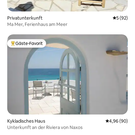
Privatunterkunft
Durchschni
5 (92)
Ma Mer, Ferienhaus am Meer
Gäste-Favorit
Beliebter Gäste-Favorit.
Kykladisches Haus
Durchschnittl
4,96 (90)
Unterkunft an der Riviera von Naxos