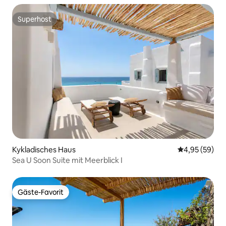
Superhost
Superhost
Kykladisches Haus
Durchschnittl
4,95 (59)
Sea U Soon Suite mit Meerblick I
Gäste-Favorit
Gäste-Favorit