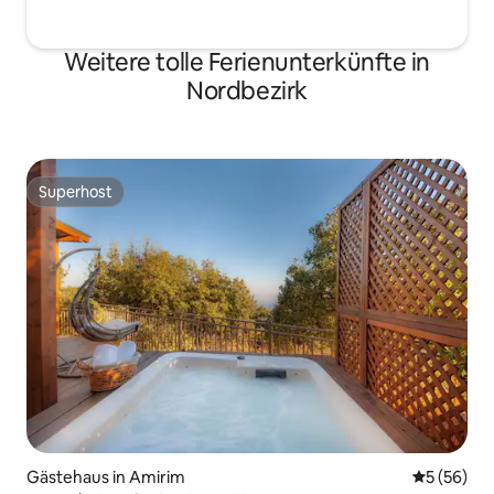
Weitere tolle Ferienunterkünfte in
Nordbezirk
Superhost
Superhost
Gästehaus in Amirim
Durchschni
5 (56)