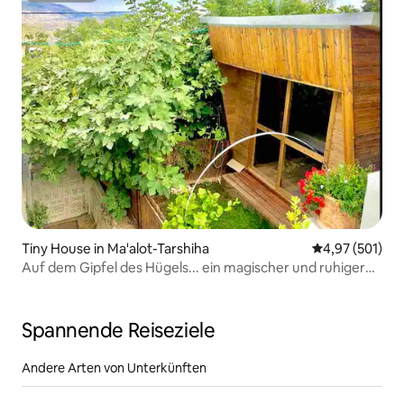
Tiny House in Ma'alot-Tarshiha
Durchschnittl
4,97 (501)
Auf dem Gipfel des Hügels... ein magischer und ruhiger
Ort
Spannende Reiseziele
Andere Arten von Unterkünften