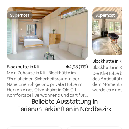
Superhost
Superhost
Superhost
Superhost
Blockhütte in Klil
Blockhütte in Klil
Durchschnittliche Bewertung: 4
4,98 (119)
Blockhütte in Klil
Mein Zuhause in Klil | Blockhütte im
Die Klil-Hütte bef
Olivenhain, riesiger privater Innenhof
des Antiquitätenres
*Es gibt einen Sicherheitsraum in der
dem Moment an, al
Nähe Eine ruhige und private Hütte im
wurde es eines de
Herzen eines Olivenhains in Old Clil.
Reiseziele in der 
Komfortabel, verwöhnend und zart für
Beliebte Ausstattung in
von Reisenden beg
die Sinne. Rundherum erstreckt sich ein
Paare oder kleine F
großes, wildes Gebiet, das du allein
Ferienunterkünften in Nordbezirk
ländliches Erlebni
nutzen kannst, mit Sitzbereichen, die du
Kompromisse bei d
erkunden kannst, und Plätzen, an denen
einzugehen. Ein V
du zur Ruhe kommen kannst
und heiße Bäder 
(einschließlich Schaukeln, Hängematten