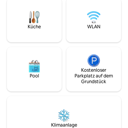
Außendusche, nu
und einem Pavillon) Geeignet für Paare,
vom Yehiam-Bach 
die einen romantischen und ruhigen
von Nahal Kziv un
Urlaub suchen, und für Einzelpersonen,
Nordens entfernt. Der Bio-Garten un
die Einsamkeit suchen oder aus der
das Café der Geme
Ferne arbeiten (es gibt WLAN). Und
Küche
WLAN
nur einen kurzen 
auch für kleine Familien, die Platz und
und du kannst auc
Ruhe suchen Die Hütte fügt sich in die
Massagen in der H
natürliche Umgebung des besonderen
aus einer Liste vo
und ökologischen Dorfes ein, in einer
Attraktionen in d
ruhigen, aber zentralen Ecke. Die
wir speziell für di
gesamte Hütte ist zugänglich. Wir
Verlieben Sie sich
unterstützen dich gerne während
deines Aufenthaltes, vermitteln dir
Kostenloser
Aktivitäten und Restaurants und helfen
Pool
Parkplatz auf dem
dir bei allem
Grundstück
Klimaanlage