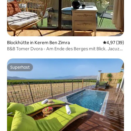
Blockhütte in Kerem Ben Zimra
Durchschnittl
4,97 (39)
B&B Tomer Dvora - Am Ende des Berges mit Blick. Jacuzzi.
Volle Privatsphäre
Superhost
Superhost