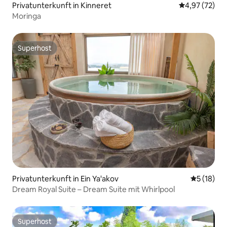
Privatunterkunft in Kinneret
Durchschnitt
4,97 (72)
Moringa
Superhost
Superhost
Privatunterkunft in Ein Ya'akov
Durchschn
5 (18)
Dream Royal Suite – Dream Suite mit Whirlpool
Superhost
Superhost