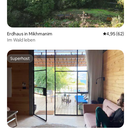
Erdhaus in Mikhmanim
Durchschnittl
4,95 (62)
Im Wald leben
Superhost
Superhost