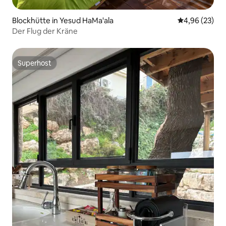
Blockhütte in Yesud HaMa'ala
Durchschnittl
4,96 (23)
Der Flug der Kräne
Superhost
Superhost