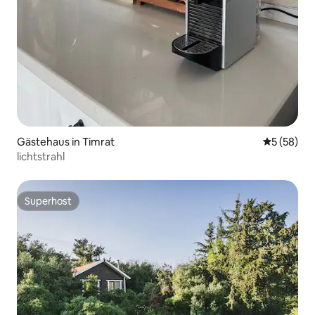
Gästehaus in Timrat
Durchschni
5 (58)
lichtstrahl
Superhost
Superhost