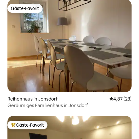
Gäste-Favorit
Gäste-Favorit
Reihenhaus in Jonsdorf
Durchschnitt
4,87 (23)
Geräumiges Familienhaus in Jonsdorf
Gäste-Favorit
Beliebter Gäste-Favorit.