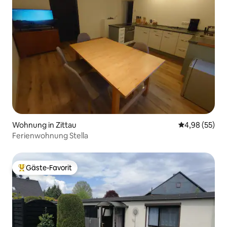
Wohnung in Zittau
Durchschnittl
4,98 (55)
Ferienwohnung Stella
Gäste-Favorit
Beliebter Gäste-Favorit.