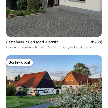
Gästehaus in Bertsdorf-Hörnitz
Durchschn
5 (21)
Fewo/Bungalow Hörnitz, Nähe O-See, Zittau & Geb.
Gäste-Favorit
Gäste-Favorit