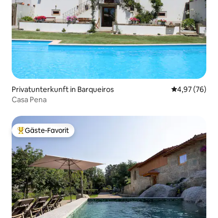
Privatunterkunft in Barqueiros
Durchschnittl
4,97 (76)
Casa Pena
Gäste-Favorit
Beliebter Gäste-Favorit.