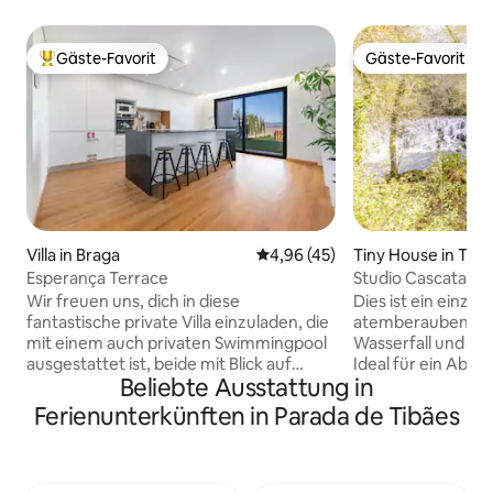
Gäste-Favorit
Gäste-Favorit
Beliebter Gäste-Favorit.
Gäste-Favorit
Villa in Braga
Durchschnittliche Bewertung: 
4,96 (45)
Tiny House in Taíd
Esperança Terrace
Studio Cascata
Wir freuen uns, dich in diese
Dies ist ein einzig
fantastische private Villa einzuladen, die
atemberaubenden 
mit einem auch privaten Swimmingpool
Wasserfall und di
ausgestattet ist, beide mit Blick auf
Ideal für ein Ab
Beliebte Ausstattung in
Braga und seine historische Umgebung.
Seien Sie auf ein
Während eines Aufenthalts ganz in der
Mobilfunknetz u
Ferienunterkünften in Parada de Tibães
Nähe des Stadtzentrums von Braga,
vorbereitet, da der 
insbesondere des Hauptbahnhofs,
der anderen Seite
Braga Catedral (Sé), der Abtei Tibaes
Natur eine fantas
(Mosteiro de Tibaes) und der Rua do
Wasser des Flusse