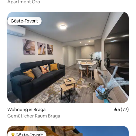
Apartment Oro
Gäste-Favorit
Gäste-Favorit
Wohnung in Braga
Durchschn
5 (77)
Gemütlicher Raum Braga
Gäste-Favorit