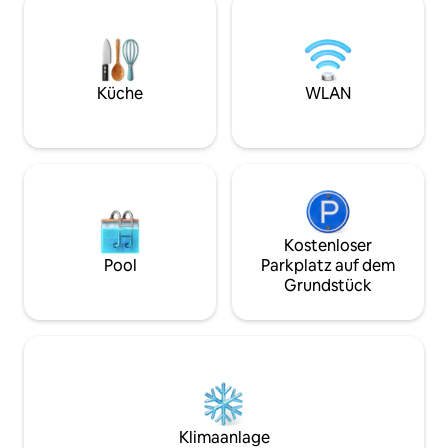
Souto/Praça da Republica, Esperança
umgeben uns voll
Terrace, bietet dir die Möglichkeit, einen
erfolgt (auf den l
ruhigen und entspannten Aufenthalt zu
einen Feldweg und
genießen, voller einzigartiger Erlebnisse.
von uns bereitges
Wir freuen uns darauf, dich willkommen
achten, damit Sie 
Küche
WLAN
zu heißen!
Kostenloser
Pool
Parkplatz auf dem
Grundstück
Klimaanlage