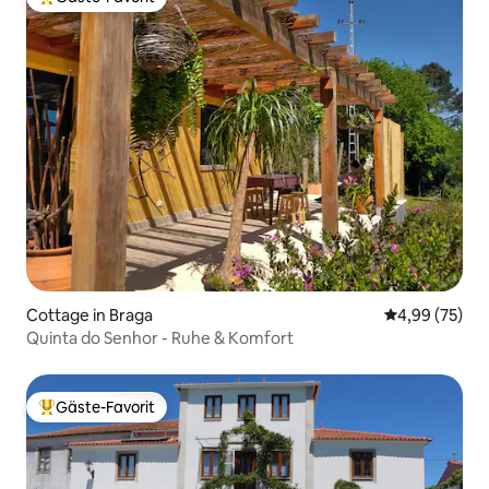
Beliebter Gäste-Favorit.
Cottage in Braga
Durchschnittl
4,99 (75)
Quinta do Senhor - Ruhe & Komfort
Gäste-Favorit
Beliebter Gäste-Favorit.