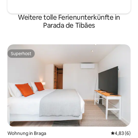
Weitere tolle Ferienunterkünfte in
Parada de Tibães
Superhost
Superhost
Wohnung in Braga
Durchschnitt
4,83 (6)