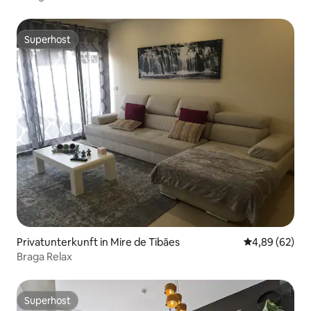
Superhost
Superhost
Privatunterkunft in Mire de Tibães
Durchschnittl
4,89 (62)
Braga Relax
Superhost
Superhost