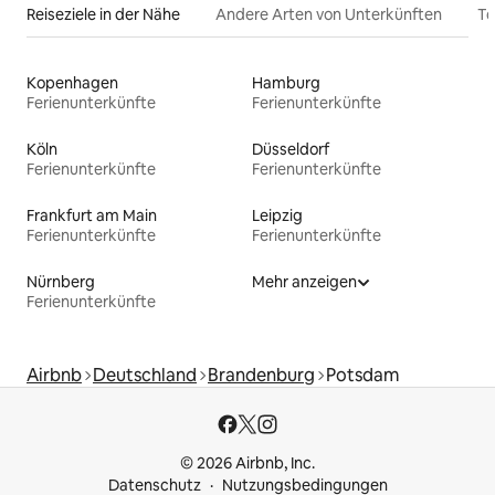
Reiseziele in der Nähe
Andere Arten von Unterkünften
To
Kopenhagen
Hamburg
Ferienunterkünfte
Ferienunterkünfte
Köln
Düsseldorf
Ferienunterkünfte
Ferienunterkünfte
Frankfurt am Main
Leipzig
Ferienunterkünfte
Ferienunterkünfte
Nürnberg
Mehr anzeigen
Ferienunterkünfte
Airbnb
Deutschland
Brandenburg
Potsdam
© 2026 Airbnb, Inc.
Datenschutz
Nutzungsbedingungen