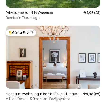
Privatunterkunft in Wannsee
Durchschnittl
4,96 (23)
Remise in Traumlage
Gäste-Favorit
Beliebter Gäste-Favorit.
Eigentumswohnung in Berlin-Charlottenburg
Durchschnittl
4,98 (58)
Altbau Design 120 sqm am Savignyplatz