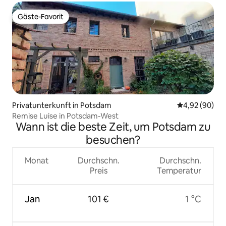
Gäste-Favorit
Gäste-Favorit
Privatunterkunft in Potsdam
Durchschnittl
4,92 (90)
Remise Luise in Potsdam-West
Wann ist die beste Zeit, um Potsdam zu
besuchen?
Monat
Durchschn.
Durchschn.
Preis
Temperatur
Jan
101 €
1 °C