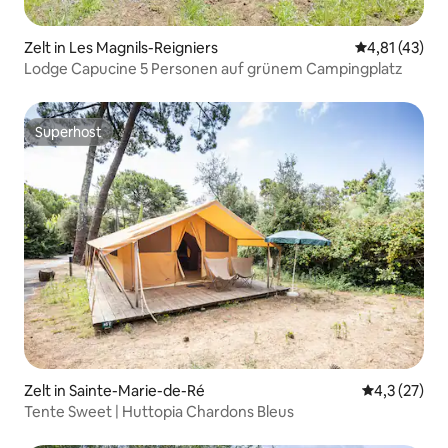
Zelt in Les Magnils-Reigniers
Durchschnitt
4,81 (43)
Lodge Capucine 5 Personen auf grünem Campingplatz
Superhost
Superhost
Zelt in Sainte-Marie-de-Ré
Durchschnit
4,3 (27)
Tente Sweet | Huttopia Chardons Bleus