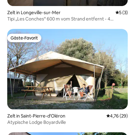
Zelt in Longeville-sur-Mer
Durchsch
5 (3)
Tipi „Les Conches“ 600 m vom Strand entfernt - 4
Personen
Gäste-Favorit
Gäste-Favorit
Zelt in Saint-Pierre-d'Oléron
Durchschnitt
4,76 (29)
Atypische Lodge Boyardville