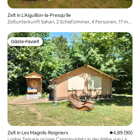
Zelt in L'Aiguillon-la-Presqu'ile
Zeltunterkunft Sahari, 2 Schlafzimmer, 4 Personen, 17 m²,
(201
Gäste-Favorit
Gäste-Favorit
Zelt in Les Magnils-Reigniers
Durchschnittl
4,89 (90)
Lodge Tamaris grüner Campingplatz in der Nähe von La