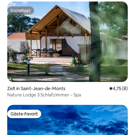
Superhost
Superhost
Zelt in Saint-Jean-de-Monts
Durchschnit
4,75 (8)
Nature Lodge 3 Schlafzimmer – Spa
Gäste-Favorit
Gäste-Favorit