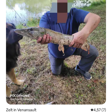
Zelt in Venansault
Durchschnit
4,57 (7)