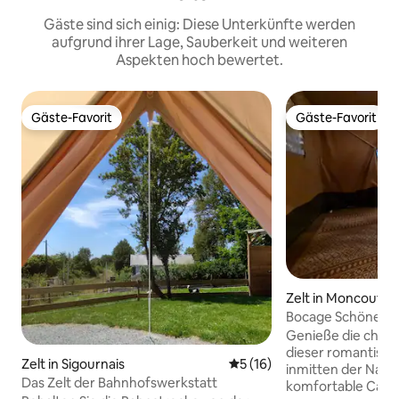
Gäste sind sich einig: Diese Unterkünfte werden
aufgrund ihrer Lage, Sauberkeit und weiteren
Aspekten hoch bewertet.
Gäste-Favorit
Gäste-Favorit
Gäste-Favorit
Gäste-Favorit
Zelt in Moncoutan
e
Bocage Schöne Ge
Belle Étoile' 🌟
Genieße die cha
dieser romantisc
Zelt in Sigournais
Durchschnittliche Bewertun
5 (16)
inmitten der Natu
Das Zelt der Bahnhofswerkstatt
komfortable Camp