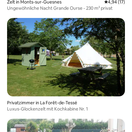
Zelt in Monts-sur-Guesnes
Durchschnitt
4,94 (17)
Ungewöhnliche Nacht Grande Ourse - 230 m² privat
Privatzimmer in La Forêt-de-Tessé
Luxus-Glockenzelt mit Kochkabine Nr. 1