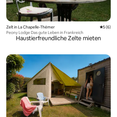
Zelt in La Chapelle-Thémer
Durchschn
5 (6)
Peony Lodge Das gute Leben in Frankreich
Haustierfreundliche Zelte mieten