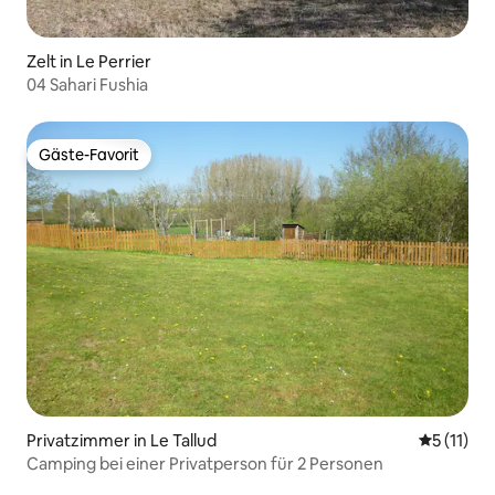
Zelt in Le Perrier
04 Sahari Fushia
Gäste-Favorit
Gäste-Favorit
Privatzimmer in Le Tallud
Durchschn
5 (11)
Camping bei einer Privatperson für 2 Personen