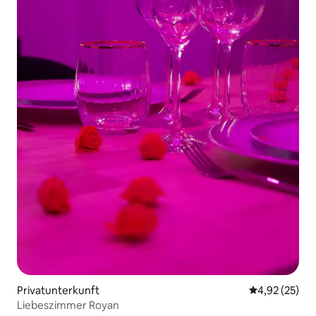
Privatunterkunft
Durchschnitt
4,92 (25)
Liebeszimmer Royan