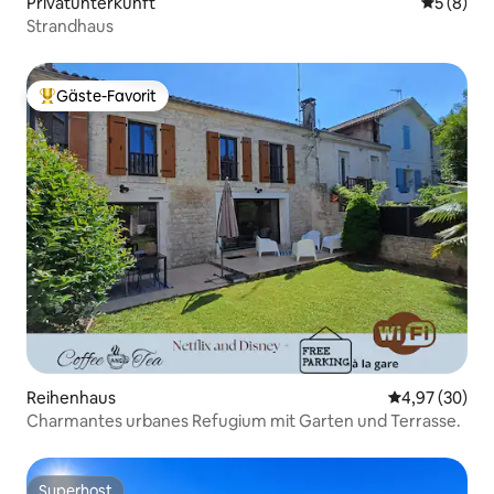
Privatunterkunft
Durchschn
5 (8)
Strandhaus
Gäste-Favorit
Beliebter Gäste-Favorit.
Reihenhaus
Durchschnittl
4,97 (30)
Charmantes urbanes Refugium mit Garten und Terrasse.
Superhost