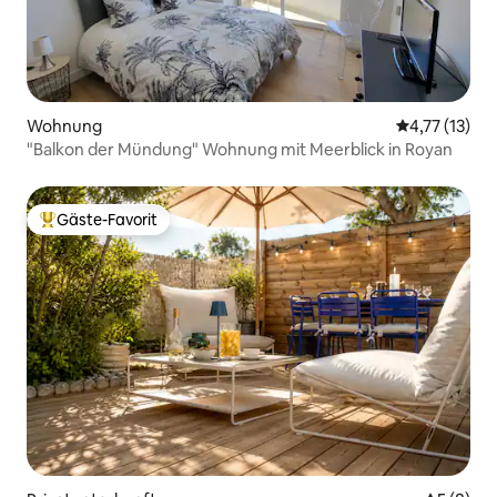
Wohnung
Durchschnitt
4,77 (13)
"Balkon der Mündung" Wohnung mit Meerblick in Royan
Gäste-Favorit
Beliebter Gäste-Favorit.