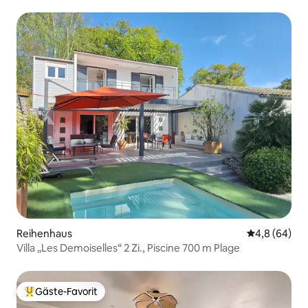
Reihenhaus
Durchschnitt
4,8 (64)
Villa „Les Demoiselles“ 2 Zi., Piscine 700 m Plage
Gäste-Favorit
Beliebter Gäste-Favorit.