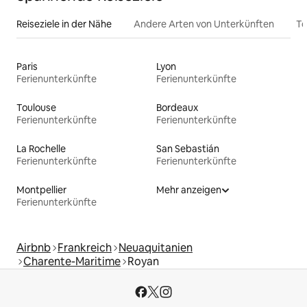
Reiseziele in der Nähe
Andere Arten von Unterkünften
To
Paris
Lyon
Ferienunterkünfte
Ferienunterkünfte
Toulouse
Bordeaux
Ferienunterkünfte
Ferienunterkünfte
La Rochelle
San Sebastián
Ferienunterkünfte
Ferienunterkünfte
Montpellier
Mehr anzeigen
Ferienunterkünfte
Airbnb
Frankreich
Neuaquitanien
Charente-Maritime
Royan