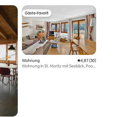
Gäste-Favorit
Gäste-Favorit
Wohnung
Durchschnittliche Be
4,87 (30)
Wohnung in St. Moritz mit Seeblick, Pool
17 Bewertungen
und Sauna