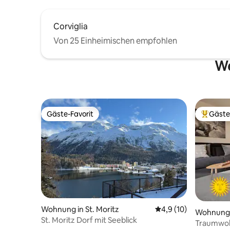
Corviglia
Von 25 Einheimischen empfohlen
We
Gäste-Favorit
Gäste
Gäste-Favorit
Beliebte
Wohnung in St. Moritz
Durchschnittliche Be
4,9 (10)
Wohnung
St. Moritz Dorf mit Seeblick
Traumwoh