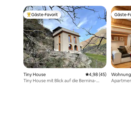
Gäste-Favorit
Gäste-Fa
Beliebter Gäste-Favorit.
Gäste-Fa
Wohnung
Tiny House
Durchschnittliche Bew
4,98 (45)
Apartmen
Tiny House mit Blick auf die Bernina-
Badezimm
Strecke (RhB)