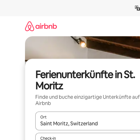
Zu
Inhalten
springen
Ferienunterkünfte in St.
Moritz
Finde und buche einzigartige Unterkünfte auf
Airbnb
Ort
Wenn Ergebnisse verfügbar sind, navigiere mit d
Check-in