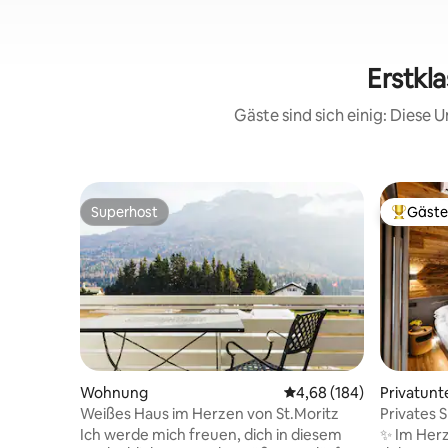
Erstkla
Gäste sind sich einig: Diese
Superhost
Gäste
Superhost
Beliebte
Wohnung
Durchschnittliche Bewe
4,68 (184)
Privatunt
Weißes Haus im Herzen von St.Moritz
Privates 
die Alpe
Ich werde mich freuen, dich in diesem
✨ Im Herz