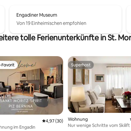
Engadiner Museum
Von 19 Einheimischen empfohlen
itere tolle Ferienunterkünfte in St. Mor
-Favorit
Superhost
r Gäste-Favorit.
Superhost
wertung: 4,9 von 5, 10 Bewertungen
Wohnung
Durchschnittliche Bewertung: 4,97 von 5, 
4,97 (30)
Nur wenige Schritte vom Skilift 
nung im Engadin
entfernt