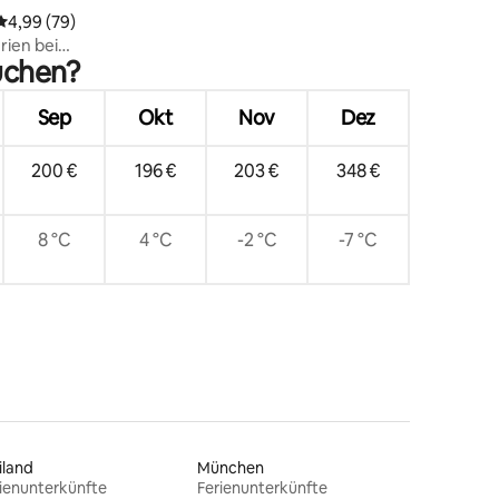
Durchschnittliche Bewertung: 4,99 von 5, 79 Bewertungen
4,99 (79)
rien bei
suchen?
Sep
Okt
Nov
Dez
200 €
196 €
203 €
348 €
8 °C
4 °C
-2 °C
-7 °C
iland
München
ienunterkünfte
Ferienunterkünfte