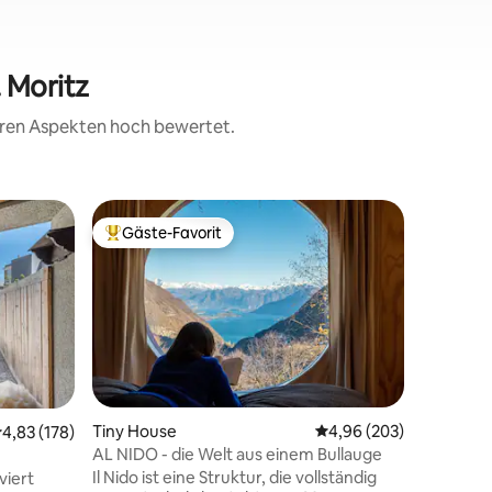
. Moritz
teren Aspekten hoch bewertet.
Wohnun
Gäste-Favorit
Gäste-F
Beliebter Gäste-Favorit.
Gäste-F
Sankt Mo
für Erwa
Helle, 
für 2 Er
Terrasse 
Berge (7
von Sankt
Corviglia
Gegend i
nur für 
80 Bewertungen
Tiny House
Durchschnittliche Bew
4,96 (203)
urchschnittliche Bewertung: 4,83 von 5, 178 Bewertungen
4,83 (178)
Badezimm
AL NIDO - die Welt aus einem Bullauge
ausgesta
Il Nido ist eine Struktur, die vollständig
viert
Ess-/Woh