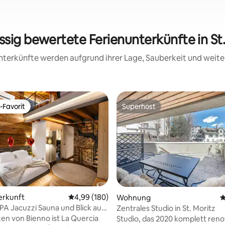
ssig bewertete Ferienunterkünfte in St
 Unterkünfte werden aufgrund ihrer Lage, Sauberkeit und wei
-Favorit
Superhost
r Gäste-Favorit.
Superhost
rtung: 4,68 von 5, 184 Bewertungen
erkunft
Durchschnittliche Bewertung: 4,99 von 5, 1
4,99 (180)
Wohnung
D
SPA Jacuzzi Sauna und Blick auf
Zentrales Studio in St. Moritz
n Luxury Home
en von Bienno ist La Quercia
Studio, das 2020 komplett reno