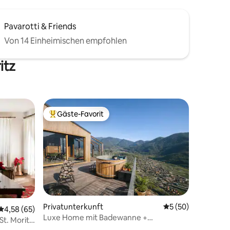
Pavarotti & Friends
Von 14 Einheimischen empfohlen
itz
Gäste-Favorit
Beliebter Gäste-Favorit.
Privatunterkunft
Durchschnittliche
5 (50)
Durchschnittliche Bewertung: 4,58 von 5, 65 Bewertungen
4,58 (65)
30 Bewertungen
Luxe Home mit Badewanne +
St. Moritz
Hängesauna in den Bergen