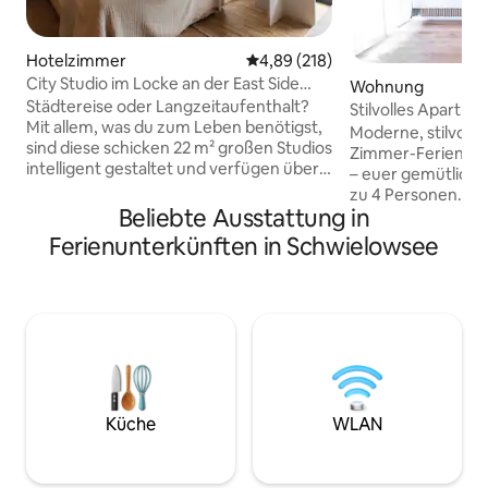
Hotelzimmer
Durchschnittliche Bewertung: 4
4,89 (218)
City Studio im Locke an der East Side
Wohnung
Gallery
Städtereise oder Langzeitaufenthalt?
Stilvolles Apartme
Mit allem, was du zum Leben benötigst,
Werder
Moderne, stilvoll 
sind diese schicken 22 m² großen Studios
Zimmer-Ferienwo
intelligent gestaltet und verfügen über
– euer gemütliche
natürliche Texturen und einzigartige
zu 4 Personen. Mi
Oberflächen. Du hast ein bequemes 150
Beliebte Ausstattung in
Schlafcouch, voll
cm x 200 cm großes UK-Kingsize-Bett,
und sonniger Ter
Ferienunterkünften in Schwielowsee
einen Schreibtisch zum Arbeiten, eine
Direkt in einem d
Küchenzeile zum mühelosen Kochen
Radparadiese Bra
und ein modernes Badezimmer. Hast du
& E-Bikes können 
Wäsche? Die Gemeinschaftswäscherei
Terrasse abgestel
steht dir nach Belieben zur Verfügung.
werden. Nahezu ba
Haftungsausschluss: Die Wohnung auf
Kostenlose Parkplä
dem Bild ist möglicherweise nicht die, in
Potsdam in 15 min,
der du übernachtest.
erreichbar.
Küche
WLAN