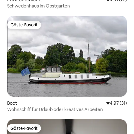
Schwedenhaus im Obstgarten
Gäste-Favorit
Gäste-Favorit
Boot
Durchschnitt
4,97 (31)
Wohnschiff für Urlaub oder kreatives Arbeiten
Gäste-Favorit
Gäste-Favorit