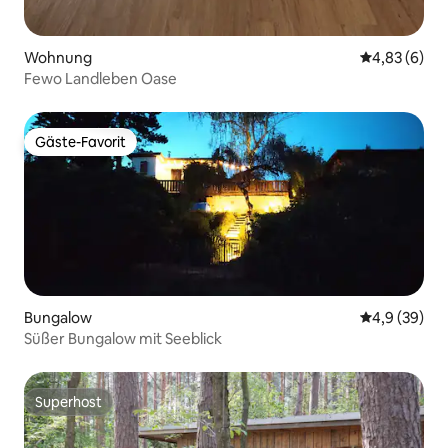
Wohnung
Durchschnitt
4,83 (6)
Fewo Landleben Oase
Gäste-Favorit
Gäste-Favorit
Bungalow
Durchschnitt
4,9 (39)
Süßer Bungalow mit Seeblick
Superhost
Superhost