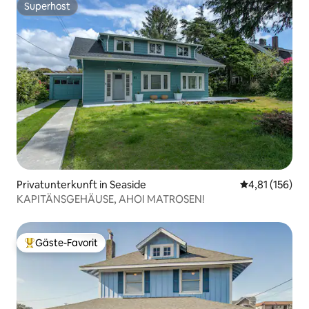
Superhost
Superhost
Privatunterkunft in Seaside
Durchschnittl
4,81 (156)
KAPITÄNSGEHÄUSE, AHOI MATROSEN!
Gäste-Favorit
Beliebter Gäste-Favorit.