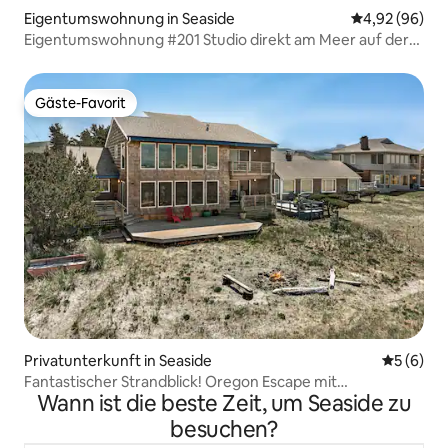
Eigentumswohnung in Seaside
Durchschnittl
4,92 (96)
Eigentumswohnung #201 Studio direkt am Meer auf der
Promenade
Gäste-Favorit
Gäste-Favorit
Privatunterkunft in Seaside
Durchschn
5 (6)
Fantastischer Strandblick! Oregon Escape mit
Wann ist die beste Zeit, um Seaside zu
Spielzimmer
besuchen?