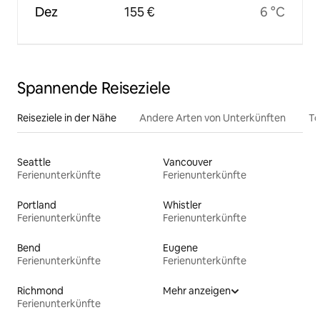
Dez
155 €
6 °C
Spannende Reiseziele
Reiseziele in der Nähe
Andere Arten von Unterkünften
To
Seattle
Vancouver
Ferienunterkünfte
Ferienunterkünfte
Portland
Whistler
Ferienunterkünfte
Ferienunterkünfte
Bend
Eugene
Ferienunterkünfte
Ferienunterkünfte
Richmond
Mehr anzeigen
Ferienunterkünfte