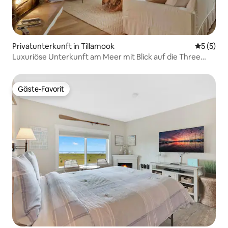
Privatunterkunft in Tillamook
Durchsch
5 (5)
Luxuriöse Unterkunft am Meer mit Blick auf die Three
Arch Rocks
Gäste-Favorit
Gäste-Favorit