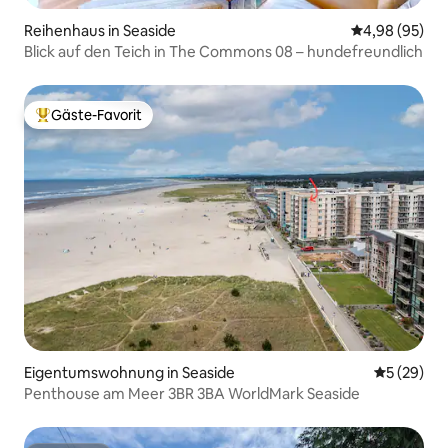
Reihenhaus in Seaside
Durchschnittl
4,98 (95)
Blick auf den Teich in The Commons 08 – hundefreundlich
Gäste-Favorit
Beliebter Gäste-Favorit.
Eigentumswohnung in Seaside
Durchschni
5 (29)
Penthouse am Meer 3BR 3BA WorldMark Seaside