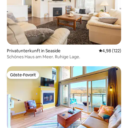
Privatunterkunft in Seaside
Durchschnittl
4,98 (122)
Schönes Haus am Meer. Ruhige Lage.
Gäste-Favorit
Gäste-Favorit