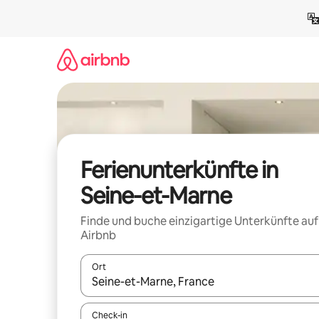
Zu
Inhalten
springen
Ferienunterkünfte in
Seine-et-Marne
Finde und buche einzigartige Unterkünfte auf
Airbnb
Ort
Wenn Ergebnisse verfügbar sind, navigiere mit d
Check-in