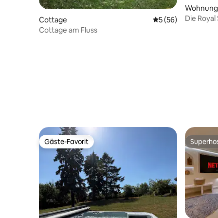
Wohnung
Die Royal 
Cottage
Durchschnittliche 
5 (56)
kostenlos
Cottage am Fluss
Gäste-Favorit
Superho
Gäste-Favorit
Superho