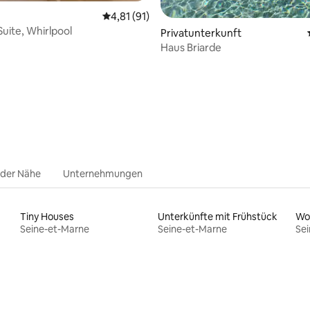
Durchschnittliche Bewertung: 4,81 von 5, 
4,81 (91)
Suite, Whirlpool
Privatunterkunft
Haus Briarde
Bewertung: 5 von 5, 10 Bewertungen
 der Nähe
Unternehmungen
Tiny Houses
Unterkünfte mit Frühstück
Wo
Seine-et-Marne
Seine-et-Marne
Se