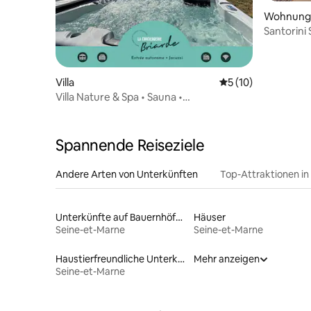
Wohnung
Santorini 
Villa
Durchschnittliche 
5 (10)
Villa Nature & Spa • Sauna •
Panoramablick
Spannende Reiseziele
Andere Arten von Unterkünften
Top-Attraktionen in
Unterkünfte auf Bauernhöfen
Häuser
Seine-et-Marne
Seine-et-Marne
Haustierfreundliche Unterkünfte
Mehr anzeigen
Seine-et-Marne