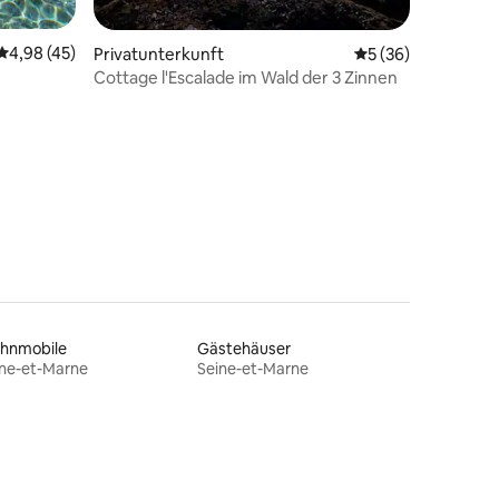
91 Bewertungen
Durchschnittliche Bewertung: 4,98 von 5, 45 Bewertungen
4,98 (45)
Privatunterkunft
Durchschnittliche
5 (36)
Cottage l'Escalade im Wald der 3 Zinnen
hnmobile
Gästehäuser
ine-et-Marne
Seine-et-Marne