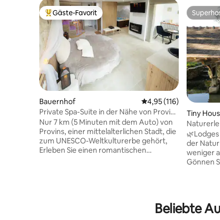
Gäste-Favorit
Superho
Beliebter Gäste-Favorit.
Superho
Bauernhof
Durchschnittliche Bew
4,95 (116)
Private Spa-Suite in der Nähe von Provins
Tiny Hou
– Jacuzzi Sauna
Nur 7 km (5 Minuten mit dem Auto) von
Naturerle
Provins, einer mittelalterlichen Stadt, die
LodgesDe
🌿Lodges 
zum UNESCO-Weltkulturerbe gehört,
der Natur
Erleben Sie einen romantischen
weniger a
Kurzurlaub zu zweit im Herzen der
Gönnen Si
Natur. In einem alten Bauernhaus aus
Kurzurlau
dem 19. Jahrhundert, das renoviert
in dem d
wurde, umhüllt Sie die Suite „La
einlädt un
Parenthèse d'Amour“, die als 4-Ähren-
Erleben S
Beliebte Au
Gîtes de France klassifiziert ist, mit einer
ein einzig
sanften und intimen Atmosphäre.
umweltfre