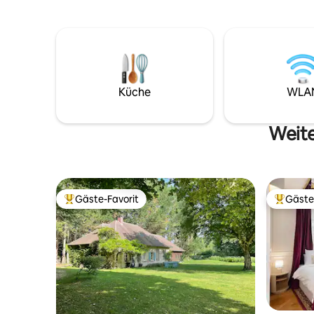
Jacuzzi mit entspannenden Blasen,
privaten 
warme Sauna, private Erlebnisdusche,
Sauna, um 
Terrasse und beruhigende Stille: Alles ist
alles dar
für einen sensorischen, romantischen
verlangsa
und zeitlosen Aufenthalt in der Nähe von
und das 
Provins vereint
wiederzu
Küche
WLA
Weite
Gäste-Favorit
Gäste
Beliebter Gäste-Favorit.
Beliebte