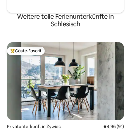
Weitere tolle Ferienunterkünfte in
Schlesisch
Gäste-Favorit
Beliebter Gäste-Favorit.
Privatunterkunft in Żywiec
Durchschnitt
4,96 (91)