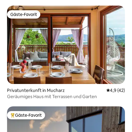
Gäste-Favorit
Gäste-Favorit
Privatunterkunft in Mucharz
Durchschnit
4,9 (42)
Geräumiges Haus mit Terrassen und Garten
Gäste-Favorit
Beliebter Gäste-Favorit.