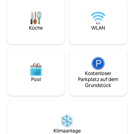
für 5 Personen mi
Ein geräumiges großes Wohnzimmer,
Reines Quellwass
ein offenes Zwischengeschoss, eine
Wasserhahn, ein K
Holztreppe und eine Ziegelwand
Eiswürfelbereiter
verleihen dem Interieur einen Loft-
sorgen für zusätz
Charakter. Die Unterkunft ist voll
Küche
WLAN
Wanderwege, Wäl
ausgestattet. Für diejenigen, die es
erwarten dich – n
wollen, gibt es einen Whirlpool
näher an dir.
[mindestens 2 Nächte, bezahlt] - perfekt
für abendliche Entspannung.
Kostenloser
Pool
Parkplatz auf dem
Grundstück
Klimaanlage