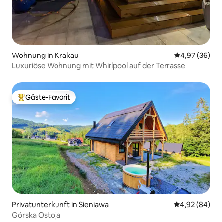
Wohnung in Krakau
Durchschnittl
4,97 (36)
Luxuriöse Wohnung mit Whirlpool auf der Terrasse
Gäste-Favorit
Beliebter Gäste-Favorit.
Privatunterkunft in Sieniawa
Durchschnittl
4,92 (84)
Górska Ostoja