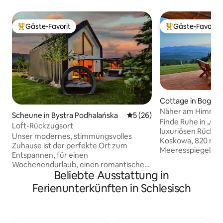
Gäste-Favorit
Gäste-Favorit
Beliebter Gäste-Favorit.
Beliebter Gäste-F
Cottage in Bogda
Näher am Himmel:
Scheune in Bystra Podhalańska
Durchschnittliche Bewertun
5 (26)
Freien
Finde Ruhe in „Cl
Loft-Rückzugsort
luxuriösen Rückzu
Unser modernes, stimmungsvolles
Koskowa, 820 m 
Zuhause ist der perfekte Ort zum
Meeresspiegel. Ge
Entspannen, für einen
geräumigen Terra
Wochenendurlaub, einen romantischen
Panoramablick au
Beliebte Ausstattung in
Aufenthalt oder einen Familienurlaub.
und die Tatra Moun
Das 80 m² große Haus befindet sich auf
Ferienunterkünften in Schlesisch
große umweltfreun
einem großen, eingezäunten
2.300 m ² private
Grundstück. Das Interieur wurde
umgeben. Entspann
entworfen, um Komfort mit einer
geöffneten, chlor
einzigartigen Atmosphäre zu verbinden.