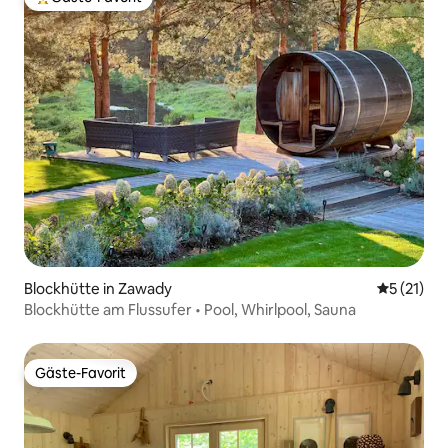
Beliebter Gäste-Favorit.
Blockhütte in Zawady
Durchschn
5 (21)
Blockhütte am Flussufer • Pool, Whirlpool, Sauna
Gäste-Favorit
Gäste-Favorit