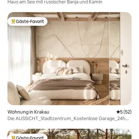
Haus am See mit russischer Banja und Kamin
Gäste-Favorit
Beliebter Gäste-Favorit.
Wohnung in Krakau
Durchschn
5 (52)
Die AUSSICHT_Stadtzentrum_Kostenlose Garage_24h
SICHERHEIT
Gäste-Favorit