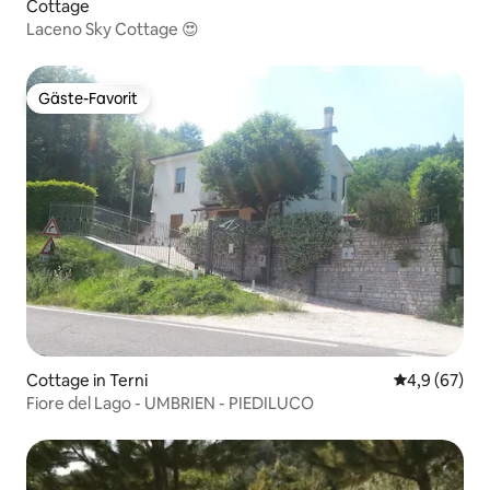
Cottage
Laceno Sky Cottage 😍
Gäste-Favorit
Gäste-Favorit
Cottage in Terni
Durchschnitt
4,9 (67)
Fiore del Lago - UMBRIEN - PIEDILUCO