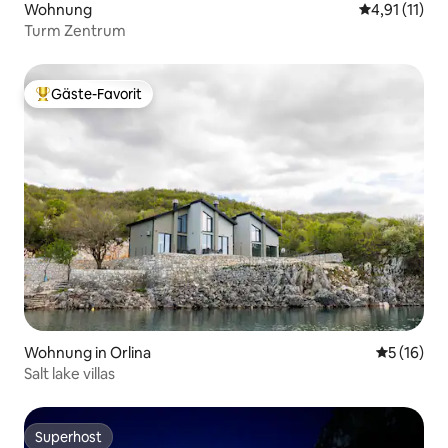
Wohnung
Durchschnitt
4,91 (11)
Turm Zentrum
Gäste-Favorit
Beliebter Gäste-Favorit.
Wohnung in Orlina
Durchschn
5 (16)
Salt lake villas
Superhost
Superhost