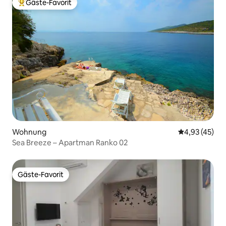
Gäste-Favorit
Beliebter Gäste-Favorit.
Wohnung
Durchschnitt
4,93 (45)
Sea Breeze – Apartman Ranko 02
Gäste-Favorit
Gäste-Favorit