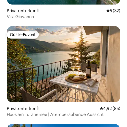
Privatunterkunft
Durchschn
5 (32)
Villa Giovanna
Gäste-Favorit
Gäste-Favorit
Privatunterkunft
Durchschnittl
4,92 (85)
Haus am Turanersee | Atemberaubende Aussicht