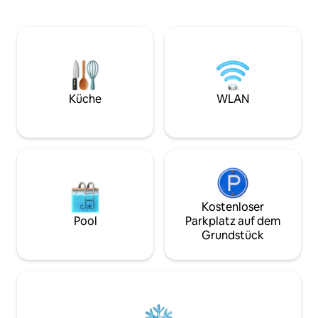
bezaubernden Stadt Rom. In der ersten
Landschaften von
Etage, mit Aufzug. Es verfügt über eine
zu den alten Wäld
voll ausgestattete Küche und einen
Pollino. Unsere künstlerische und
hellen Blick auf die Piazza Grazioli.
musikerfreundlich
Umgeben von Restaurants aller Art, ist
einfaches Set für 
es nur 2 Gehminuten vom Pantheon
einen strategisch
entfernt und in der Nähe von
Radtouren. Auf An
Konditoreien für ein herrliches
Ladestation für E
Küche
WLAN
Frühstück oder ein charmantes
verfügbar.
römisches Abendessen.
Kostenloser
Pool
Parkplatz auf dem
Grundstück