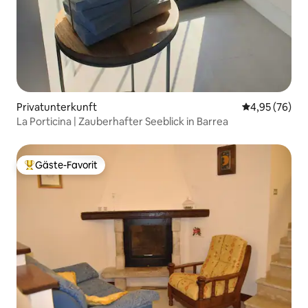
Privatunterkunft
Durchschnittl
4,95 (76)
​La Porticina | Zauberhafter Seeblick in Barrea
Gäste-Favorit
Beliebter Gäste-Favorit.