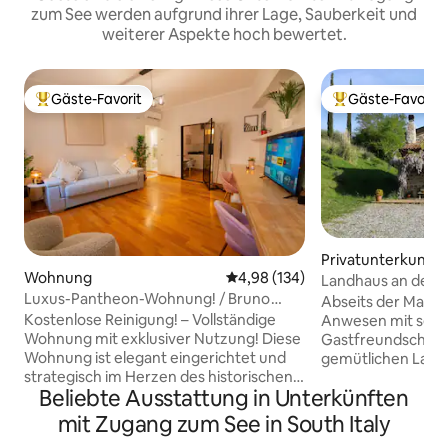
zum See werden aufgrund ihrer Lage, Sauberkeit und
weiterer Aspekte hoch bewertet.
Gäste-Favorit
Gäste-Favorit
Beliebter Gäste-Favorit.
Beliebter Gäste-F
Privatunterkunft
Wohnung
Durchschnittliche Bewertung: 4
4,98 (134)
Landhaus an der 
Luxus-Pantheon-Wohnung! / Bruno
Abseits der Masse
Domus Design
Kostenlose Reinigung! – Vollständige
Anwesen mit seine
Wohnung mit exklusiver Nutzung! Diese
Gastfreundschaft 
Wohnung ist elegant eingerichtet und
gemütlichen Lage
strategisch im Herzen des historischen
Auszeit zu verbr
Beliebte Ausstattung in Unterkünften
Zentrums gelegen. Sie sorgt für einen
effiziente Arbeit
angenehmen und effizienten
erhalten. Erkunde
mit Zugang zum See in South Italy
Aufenthalt während des Besuchs der
Basilikata und ihre 