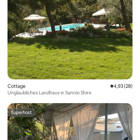
Cottage
Durchschnittl
4,93 (28)
Unglaubliches Landhaus in Sannio Shire
Superhost
Superhost