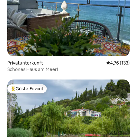
Privatunterkunft
Durchschnittl
4,76 (133)
Schönes Haus am Meer!
Gäste-Favorit
Beliebter Gäste-Favorit.