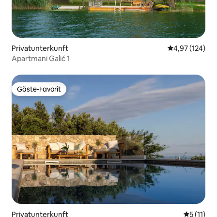
Privatunterkunft
Durchschnittl
4,97 (124)
Apartmani Galić 1
Gäste-Favorit
Gäste-Favorit
Privatunterkunft
Durchschn
5 (11)