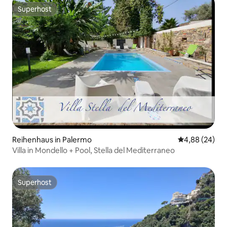
Superhost
Superhost
Reihenhaus in Palermo
Durchschnittl
4,88 (24)
Villa in Mondello + Pool, Stella del Mediterraneo
Superhost
Superhost