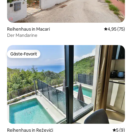
Reihenhaus in Macari
Durchschnitt
4,95 (75)
Der Mandarine
Gäste-Favorit
Gäste-Favorit
Reihenhaus in Reževići
Durchschn
5 (9)