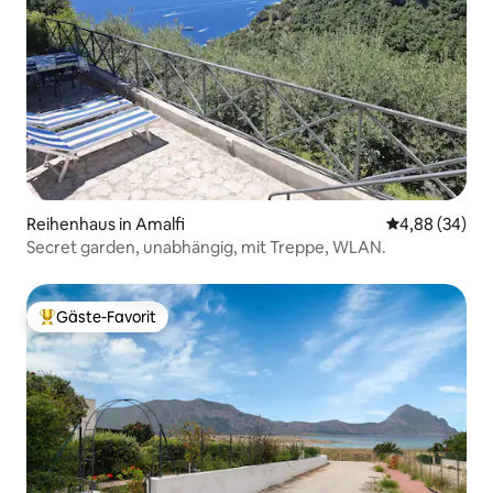
Reihenhaus in Amalfi
Durchschnittl
4,88 (34)
Secret garden, unabhängig, mit Treppe, WLAN.
Gäste-Favorit
Beliebter Gäste-Favorit.