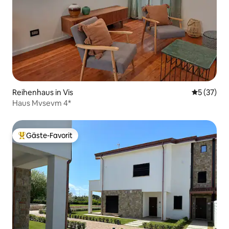
Reihenhaus in Vis
Durchschn
5 (37)
Haus Mvsevm 4*
Gäste-Favorit
Beliebter Gäste-Favorit.