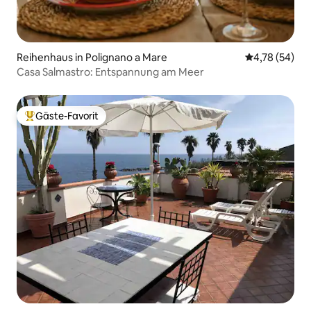
Reihenhaus in Polignano a Mare
Durchschnitt
4,78 (54)
Casa Salmastro: Entspannung am Meer
Gäste-Favorit
Beliebter Gäste-Favorit.