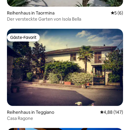
Reihenhaus in Taormina
Durchschn
5 (6)
Der versteckte Garten von Isola Bella
Gäste-Favorit
Gäste-Favorit
Reihenhaus in Teggiano
Durchschnittli
4,88 (147)
Casa Ragone