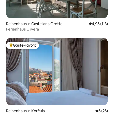
Reihenhaus in Castellana Grotte
Durchschnittl
4,95 (113)
Ferienhaus Olivera
Gäste-Favorit
Beliebter Gäste-Favorit.
Reihenhaus in Korčula
Durchschn
5 (25)