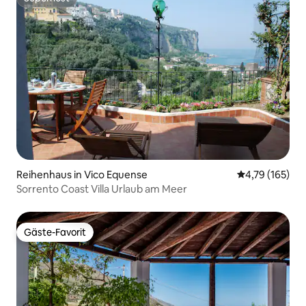
Superhost
Reihenhaus in Vico Equense
Durchschnittl
4,79 (165)
Sorrento Coast Villa Urlaub am Meer
Gäste-Favorit
Gäste-Favorit