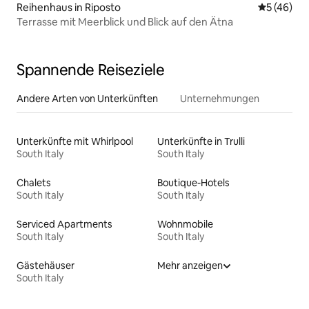
Reihenhaus in Riposto
Durchschni
5 (46)
Terrasse mit Meerblick und Blick auf den Ätna
Spannende Reiseziele
Andere Arten von Unterkünften
Unternehmungen
Unterkünfte mit Whirlpool
Unterkünfte in Trulli
South Italy
South Italy
Chalets
Boutique-Hotels
South Italy
South Italy
Serviced Apartments
Wohnmobile
South Italy
South Italy
Gästehäuser
Mehr anzeigen
South Italy