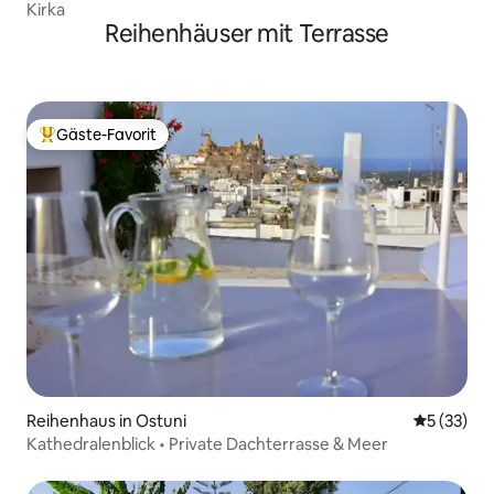
Kirka
Reihenhäuser mit Terrasse
Gäste-Favorit
Beliebter Gäste-Favorit.
Reihenhaus in Ostuni
Durchschn
5 (33)
Kathedralenblick • Private Dachterrasse & Meer