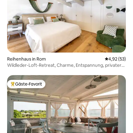
Reihenhaus in Rom
Durchschnitt
4,92 (53)
Wildleder-Loft-Retreat, Charme, Entspannung, privater
Parkplatz
Gäste-Favorit
Beliebter Gäste-Favorit.