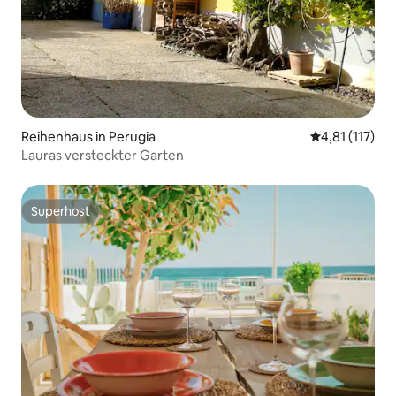
Reihenhaus in Perugia
Durchschnittl
4,81 (117)
Lauras versteckter Garten
Superhost
Superhost