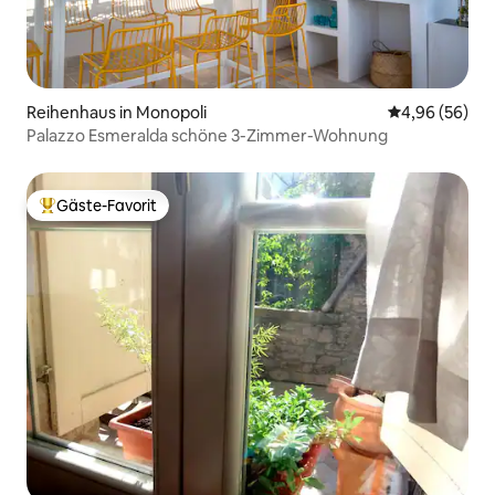
Reihenhaus in Monopoli
Durchschnittl
4,96 (56)
Palazzo Esmeralda schöne 3-Zimmer-Wohnung
Gäste-Favorit
Beliebter Gäste-Favorit.