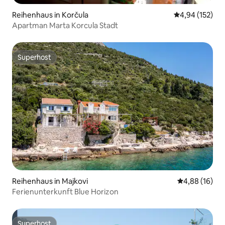
Reihenhaus in Korčula
Durchschnittl
4,94 (152)
Apartman Marta Korcula Stadt
Superhost
Superhost
Reihenhaus in Majkovi
Durchschnitt
4,88 (16)
Ferienunterkunft Blue Horizon
Superhost