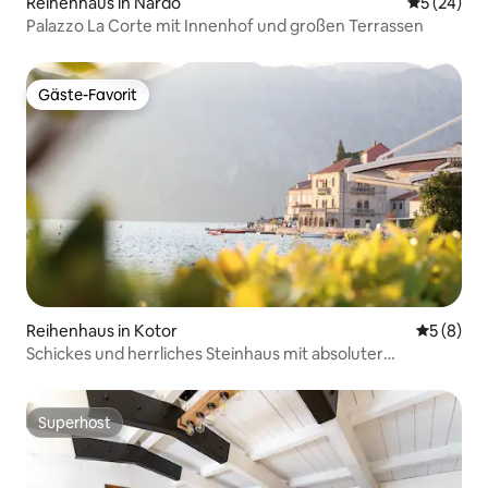
Reihenhaus in Nardò
Durchschni
5 (24)
Palazzo La Corte mit Innenhof und großen Terrassen
Gäste-Favorit
Gäste-Favorit
Reihenhaus in Kotor
Durchschn
5 (8)
Schickes und herrliches Steinhaus mit absoluter
Privatsphäre
Superhost
Superhost