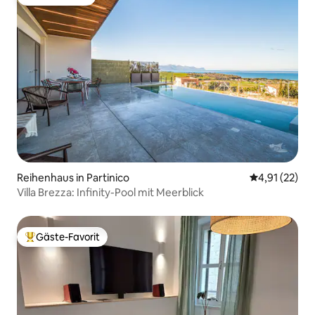
Gäste-Favorit
Reihenhaus in Partinico
Durchschnitt
4,91 (22)
Villa Brezza: Infinity-Pool mit Meerblick
Gäste-Favorit
Beliebter Gäste-Favorit.