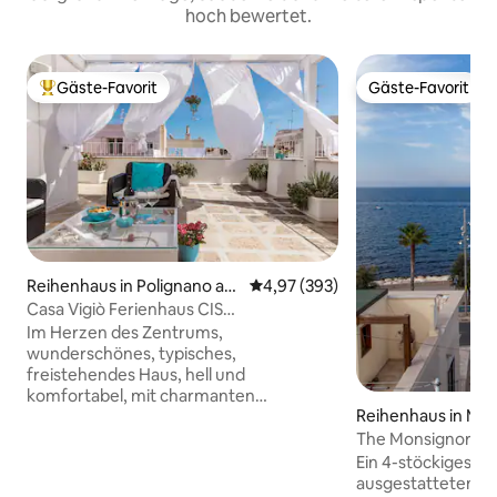
hoch bewertet.
Gäste-Favorit
Gäste-Favorit
Beliebter Gäste-Favorit.
Gäste-Favorit
Reihenhaus in Polignano a
Durchschnittliche Bewertung: 4
4,97 (393)
Mare
Casa Vigiò Ferienhaus CIS
BA07203591000012229
Im Herzen des Zentrums,
wunderschönes, typisches,
freistehendes Haus, hell und
komfortabel, mit charmanten
Reihenhaus in Mola
Tonnengewölben aus Tuffstein, die eine
einzigartige Atmosphäre schaffen. Sie
The Monsignor's E
verfügt über ein gemütliches
Dachterrasse
Ein 4-stöckiges Hau
Schlafzimmer, eine ausgestattete
ausgestatteten K