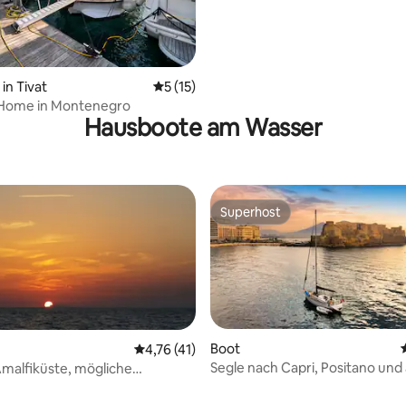
wertung: 4,67 von 5, 3 Bewertungen
in Tivat
Durchschnittliche Bewertung: 5 von 5, 
5 (15)
 Home in Montenegro
Hausboote am Wasser
Superhost
Superhost
Boot
Durchschnittliche Bewertung: 4,76 von 5, 
4,76 (41)
Segle nach Capri, Positano und 
Amalfiküste, mögliche
Amalfiküste
 nach Capri
 Bewertung: 4 von 5, 4 Bewertungen