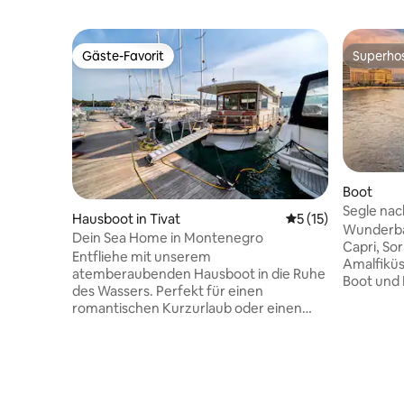
Gäste-Favorit
Superho
Gäste-Favorit
Superho
Boot
Segle nac
Hausboot in Tivat
Durchschnittliche
5 (15)
Amalfikü
Wunderba
Dein Sea Home in Montenegro
Capri, So
Entfliehe mit unserem
Amalfiküs
atemberaubenden Hausboot in die Ruhe
Boot und 
des Wassers. Perfekt für einen
Neapel z
romantischen Kurzurlaub oder einen
Bug und 
Familienurlaub, bietet unser Hausboot
während 
ein einzigartiges Erlebnis, das du nicht so
In der Nä
schnell vergessen wirst. Es ist mit allem
steht zur
ausgestattet, was man braucht, um sich
zu genieß
wie zu Hause zu fühlen, einer voll
mein Stan