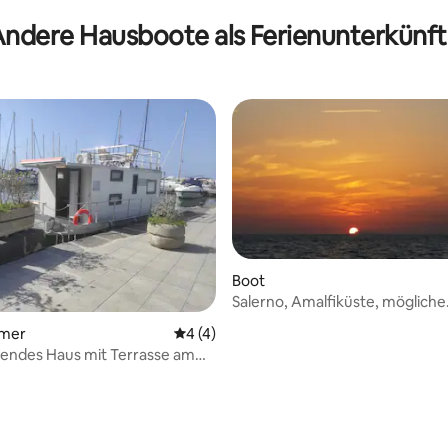
ndere Hausboote als Ferienunterkünf
Boot
Salerno, Amalfiküste, mögliche
Bootstour nach Capri
mmer
Durchschnittliche Bewertung: 4 von 5,
4 (4)
ndes Haus mit Terrasse am