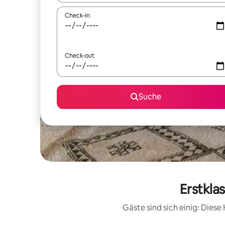
Check-in
Check-out
Suche
Erstkla
Gäste sind sich einig: Die