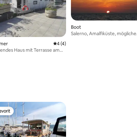
Boot
Salerno, Amalfiküste, mögliche
Bootstour nach Capri
mmer
Durchschnittliche Bewertung: 4 von 5,
4 (4)
ndes Haus mit Terrasse am
wertung: 4,85 von 5, 13 Bewertungen
vorit
vorit