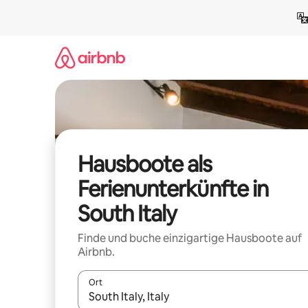
Zu
Inhalten
springen
Hausboote als
Ferienunterkünfte in
South Italy
Finde und buche einzigartige Hausboote auf
Airbnb.
Ort
Wenn Ergebnisse verfügbar sind, navigiere mit d