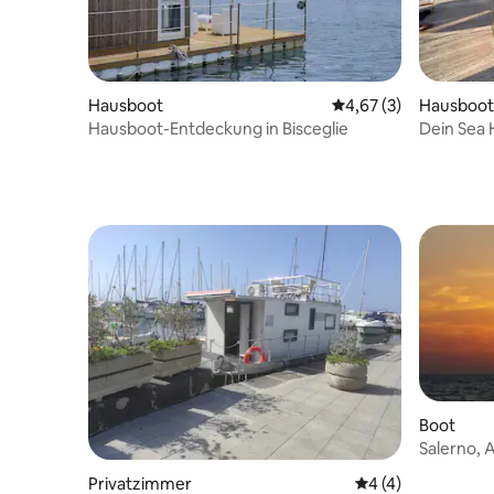
Hausboot
Durchschnittliche Be
4,67 (3)
Hausboot 
Hausboot-Entdeckung in Bisceglie
Dein Sea
Boot
Salerno, 
Bootstour
Privatzimmer
Durchschnittliche
4 (4)