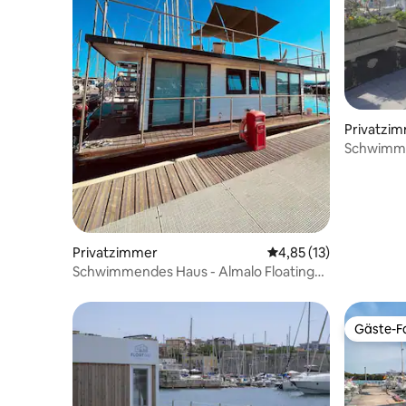
Privatzi
Schwimme
Meer!
Privatzimmer
Durchschnittliche Be
4,85 (13)
Schwimmendes Haus - Almalo Floating
House
Gäste-Fa
Gäste-Fa