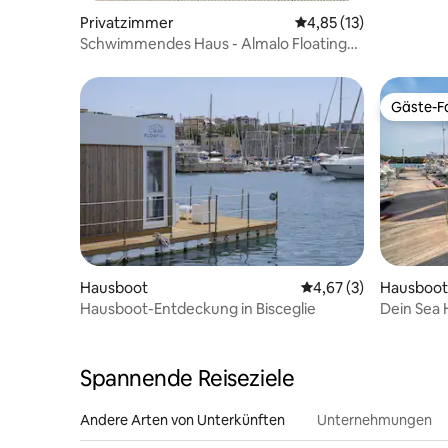
Privatzimmer
Durchschnittliche Be
4,85 (13)
Schwimmendes Haus - Almalo Floating
House
Gäste-Fa
Gäste-Fa
Hausboot
Durchschnittliche Be
4,67 (3)
Hausboot 
Hausboot-Entdeckung in Bisceglie
Dein Sea
Spannende Reiseziele
Andere Arten von Unterkünften
Unternehmungen