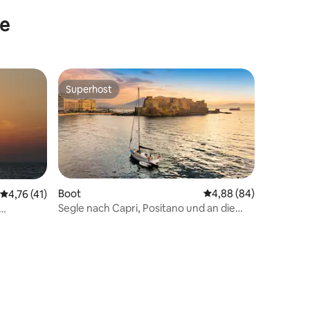
te
Superhost
Superhost
Boot
Durchschnittliche Be
4,88 (84)
Durchschnittliche Bewertung: 4,76 von 5, 41 Bewertungen
4,76 (41)
Segle nach Capri, Positano und an die
Amalfiküste
 4 Bewertungen