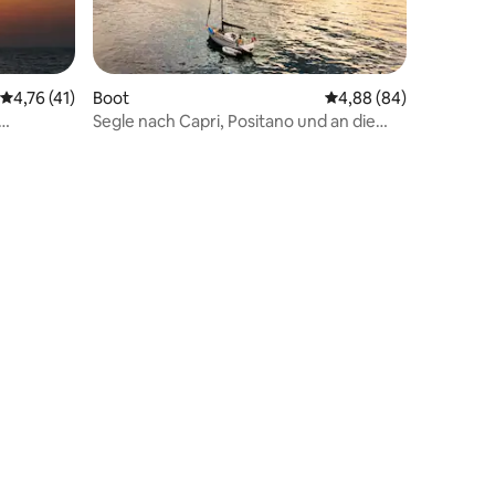
Boot
Durchschnittliche Be
4,88 (84)
Durchschnittliche Bewertung: 4,76 von 5, 41 Bewertungen
4,76 (41)
Segle nach Capri, Positano und an die
Amalfiküste
 4 Bewertungen