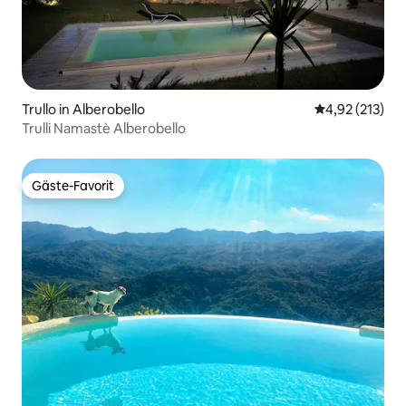
Trullo in Alberobello
Durchschnittl
4,92 (213)
Trulli Namastè Alberobello
Gäste-Favorit
Gäste-Favorit