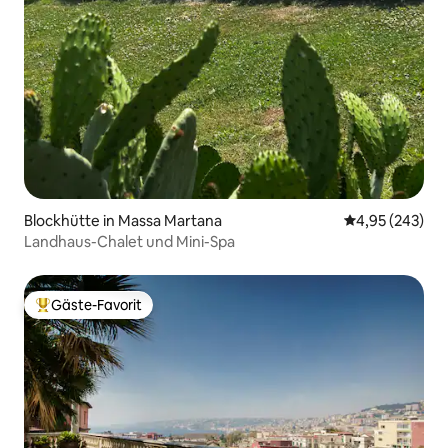
Blockhütte in Massa Martana
Durchschnittli
4,95 (243)
Landhaus-Chalet und Mini-Spa
Gäste-Favorit
Beliebter Gäste-Favorit.