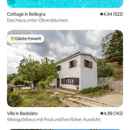
Cottage in Bellegra
Durchschnittli
4,94 (522)
Das Haus unter Olivenbäumen
Gäste-Favorit
Beliebter Gäste-Favorit.
Villa in Badolato
Durchschnittli
4,98 (142)
Weingutshaus mit Pool und herrlicher Aussicht