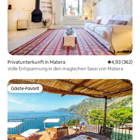
Privatunterkunft in Matera
Durchschnittli
4,93 (362)
Volle Entspannung in den magischen Sassi von Matera
Gäste-Favorit
Gäste-Favorit