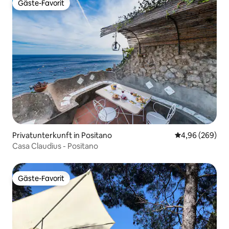
Gäste-Favorit
Gäste-Favorit
Privatunterkunft in Positano
Durchschnittli
4,96 (269)
Casa Claudius - Positano
Gäste-Favorit
Gäste-Favorit