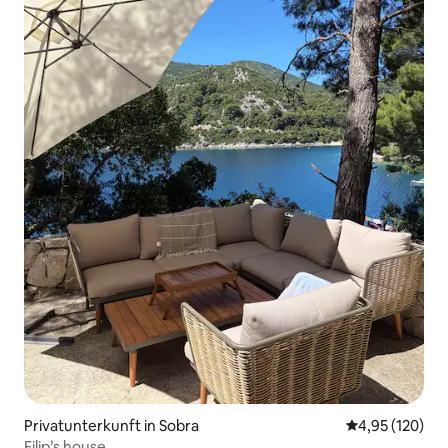
Privatunterkunft in Sobra
Durchschnittl
4,95 (120)
Filip’s house