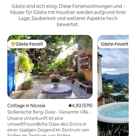
Gäste sind sich einig: Diese Ferienwohnungen und -
häuser für Gäste mit Haustier werden aufgrund ihrer
Lage, Sauberkeit und weiterer Aspekte hoch
bewertet.
Gäste-Favorit
Gäste-Favorit
Beliebter Gäste-Favorit.
Gäste-Favorit
Cottage in Nicosia
Durchschnittliche Bewertung: 4
4,93 (579)
Sizilianische Berg-Oase - Gesamte Villa
(Smart W.)
Unsere Unterkunft ist eine
umweltfreundliche Oase des Grüns in
einer üppigen Gegend im Zentrum von
Sizilien im Zentrum von Sizilien,