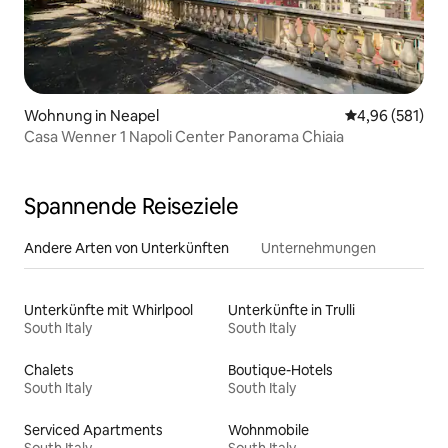
Wohnung in Neapel
Durchschnittli
4,96 (581)
Casa Wenner 1 Napoli Center Panorama Chiaia
Spannende Reiseziele
Andere Arten von Unterkünften
Unternehmungen
Unterkünfte mit Whirlpool
Unterkünfte in Trulli
South Italy
South Italy
Chalets
Boutique-Hotels
South Italy
South Italy
Serviced Apartments
Wohnmobile
South Italy
South Italy