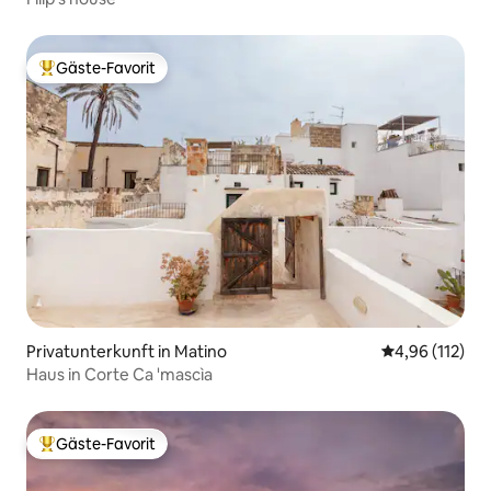
Gäste-Favorit
Beliebter Gäste-Favorit.
Privatunterkunft in Matino
Durchschnittl
4,96 (112)
Haus in Corte Ca 'mascìa
Gäste-Favorit
Beliebter Gäste-Favorit.