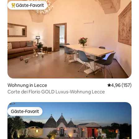
Gäste-Favorit
Beliebter Gäste-Favorit.
Wohnung in Lecce
Durchschnittl
4,96 (157)
Corte dei Florio GOLD Luxus-Wohnung Lecce
Gäste-Favorit
Gäste-Favorit