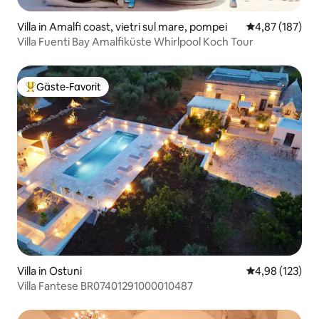
Villa in Amalfi coast, vietri sul mare, pompei
Durchschnittl
4,87 (187)
Villa Fuenti Bay Amalfiküste Whirlpool Koch Tour
Gäste-Favorit
Beliebter Gäste-Favorit.
Villa in Ostuni
Durchschnittl
4,98 (123)
Villa Fantese BR07401291000010487