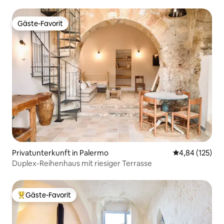
Gäste-Favorit
Gäste-Favorit
Privatunterkunft in Palermo
Durchschnittl
4,84 (125)
Duplex-Reihenhaus mit riesiger Terrasse
Gäste-Favorit
Beliebter Gäste-Favorit.