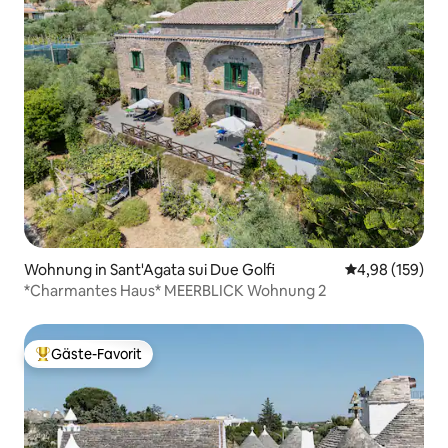
Wohnung in Sant'Agata sui Due Golfi
Durchschnittli
4,98 (159)
*Charmantes Haus* MEERBLICK Wohnung 2
Gäste-Favorit
Beliebter Gäste-Favorit.