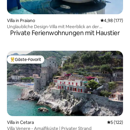
Villa in Praiano
Durchschnittl
4,98 (177)
Unglaubliche Design-Villa mit Meerblick an der
Private Ferienwohnungen mit Haustier
Amalfiküste
Gäste-Favorit
Beliebter Gäste-Favorit.
Villa in Cetara
Durchschni
5 (122)
Villa Venere - Amalfiküste | Privater Strand