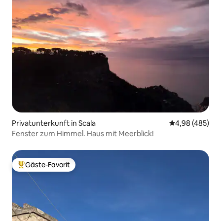
Privatunterkunft in Scala
Durchschnittli
4,98 (485)
Fenster zum Himmel. Haus mit Meerblick!
Gäste-Favorit
Beliebter Gäste-Favorit.