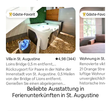
Gäste-Favorit
Gäste-Favorit
Beliebter Gäste-Favorit.
Beliebter Gäste-F
Wohnung in St. Au
Villa in St. Augustine
Durchschnittliche Bewertung: 4
4,98 (344)
Renovierte viktor
Loins Bridge 0,5 m entfernt,
Herzen der Innen
2 Schlafzimmer, privater Whirlpool
21 Orange Street i
Rückzugsort für Paare in der Nähe der
luftige Wohnung i
Innenstadt von St. Augustine. 0,5 Meilen
unvergleichlichem 
von der Bridge of Lions entfernt.
historische Innens
Genießen Sie einen abgelegenen
Beliebte Ausstattung in
Augustine und die
Innenhof, einen entspannenden
Charme der alten 
Wasserbrunnen und einen neuen
Ferienunterkünften in St. Augustine
renovierten Haus 
Whirlpool für 4 Personen. Entspanne
Jahren, das mit 
dich und beobachte den
komfortablen Ann
Sonnenuntergang in einer friedlichen