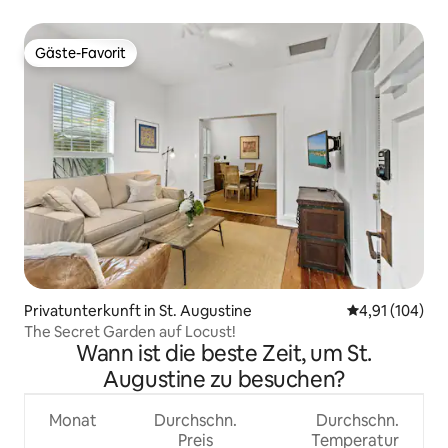
St. Augustine
Gäste-Favorit
Gäste-Favorit
Privatunterkunft in St. Augustine
Durchschnittl
4,91 (104)
The Secret Garden auf Locust!
Wann ist die beste Zeit, um St.
Augustine zu besuchen?
Monat
Durchschn.
Durchschn.
Preis
Temperatur