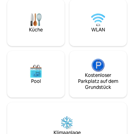
ausgestattet ist! 
Umgebung, nachdem du die Gegend
Schritte von den 
erkundet hast. Parkplätze abseits der
in der Saint Georg
Straße sind inbegriffen. Restaurants,
Restaurants und l
Bars, Coffeeshops und lokale Favoriten
entfernt. Wenn du 
sind nur wenige Schritte entfernt.
entspanntere Wei
Perfekt für einen romantischen
Küche
WLAN
möchtest, wirst d
Kurzurlaub, einen Wochenendausflug
Schlafzimmer und
oder einen besonderen Anlass.
Veranda lieben, u
Besondere Wünsche und Unterkünfte
zu machen.
sind verfügbar, um deinen Aufenthalt
unvergesslich zu machen.
Kostenloser
Pool
Parkplatz auf dem
Grundstück
Klimaanlage