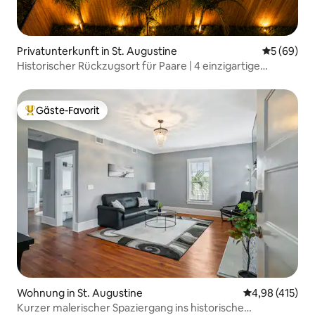
Privatunterkunft in St. Augustine
Durchschni
5 (69)
Historischer Rückzugsort für Paare | 4 einzigartige
Erlebnisse
Gäste-Favorit
Beliebter Gäste-Favorit.
Wohnung in St. Augustine
Durchschnittl
4,98 (415)
Kurzer malerischer Spaziergang ins historische