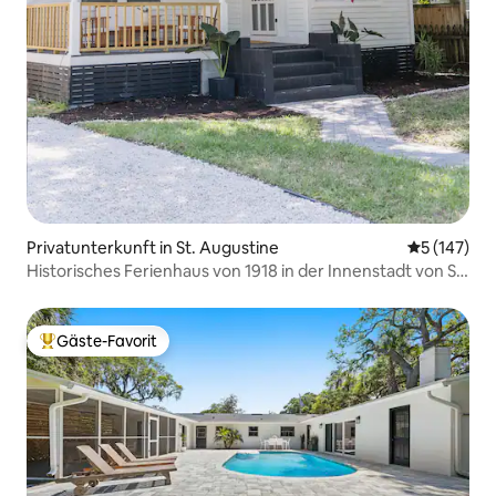
Privatunterkunft in St. Augustine
Durchschni
5 (147)
Historisches Ferienhaus von 1918 in der Innenstadt von St.
Augustine
Gäste-Favorit
Beliebter Gäste-Favorit.