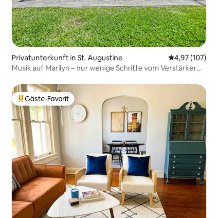
Privatunterkunft in St. Augustine
Durchschnittl
4,97 (107)
Musik auf Marilyn – nur wenige Schritte vom Verstärker
entfernt! •Whirlpool•
Gäste-Favorit
Beliebter Gäste-Favorit.