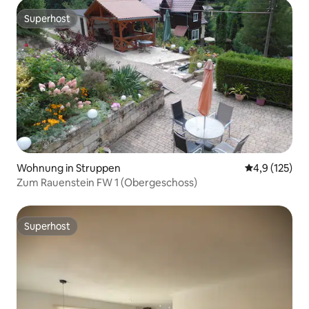
Superhost
Superhost
Wohnung in Struppen
Durchschnitt
4,9 (125)
Zum Rauenstein FW 1 (Obergeschoss)
Superhost
Superhost