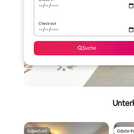
Check-out
Suche
Unterk
Superhost
Gäste-Fa
Superhost
Gäste-Fa