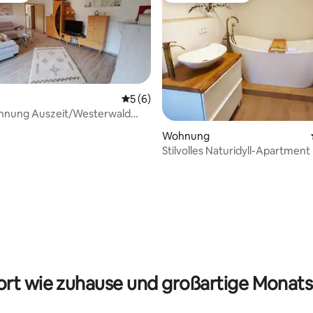
Durchschnittliche Bewertung: 5 von 5,
5 (6)
hnung Auszeit/Westerwald
enkirchen
Wohnung
Stilvolles Naturidyll-Apartment
wertung: 4,74 von 5, 27 Bewertungen
rt wie zuhause und großartige Monats