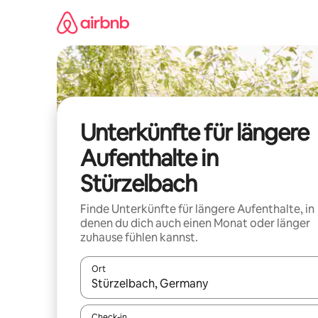
Zu
Inhalten
springen
Unterkünfte für längere
Aufenthalte in
Stürzelbach
Finde Unterkünfte für längere Aufenthalte, in
denen du dich auch einen Monat oder länger
zuhause fühlen kannst.
Ort
Wenn Ergebnisse verfügbar sind, navigiere mit d
Check-in