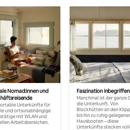
tale Nomad:innen und
Faszination inbegriffen
häftsreisende
Manchmal ist der ganze 
die Unterkunft. Von
rtable Unterkünfte für
Blockhütten an den Klip
ble und ortsunabhängige
bis hin zu ruhig gelegene
fstätige mit WLAN und
Hausbooten – diese
ellen Arbeitsbereichen.
Unterkünfte stecken voll