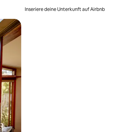
Inseriere deine Unterkunft auf Airbnb
h Berühren oder Wischgesten.