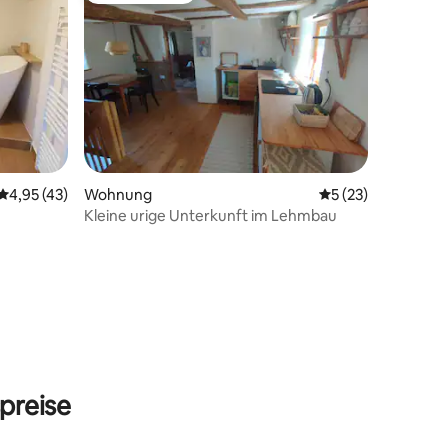
 6 Bewertungen
Durchschnittliche Bewertung: 4,95 von 5, 43 Bewertungen
4,95 (43)
Wohnung
Durchschnittliche
5 (23)
Kleine urige Unterkunft im Lehmbau
preise