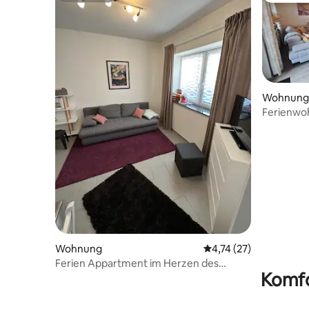
Wohnung
Ferienwo
Nähe Alt
Wohnung
Durchschnittliche Be
4,74 (27)
Ferien Appartment im Herzen des
Komfo
Westerwaldes!