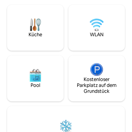
Toilette. Im Wohn
zwischen den Birken fühlt man sich wie
Fernseher und ein 
ein Teil des Waldes, und im Sommer
weitere Personen
bieten die Bäume natürlichen Schutz vor
Das Ganze wird d
der Sonne. Dank der großen Fenster
gekrönt, der an ka
wirst du dich wie ein Teil des
Dekoration als auc
Waldökosystems fühlen. Das
Auf Wunsch bieten
Küche
WLAN
Schlafzimmer bietet einen Blick auf
Reinigung, Wechs
Ślęża, eines von mehreren Chakren in
Handtüchern.
Polen.
Kostenloser
Pool
Parkplatz auf dem
Grundstück