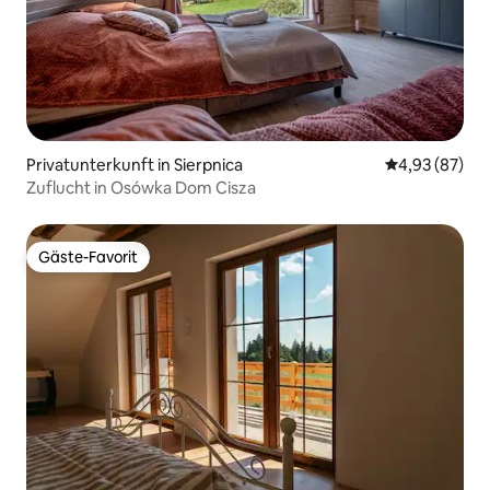
Privatunterkunft in Sierpnica
Durchschnittl
4,93 (87)
Zuflucht in Osówka Dom Cisza
Gäste-Favorit
Gäste-Favorit