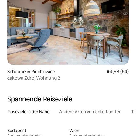
Scheune in Piechowice
Durchschnittl
4,98 (64)
Łąkowa Zdrój Wohnung 2
Spannende Reiseziele
Reiseziele in der Nähe
Andere Arten von Unterkünften
To
Budapest
Wien
Ferienunterkünfte
Ferienunterkünfte