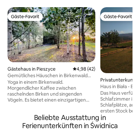
Gäste-Favorit
Gäste-Favorit
Gäste-Favorit
Gäste-Favorit
Gästehaus in Pieszyce
Durchschnittliche Bewertung: 
4,98 (42)
Gemütliches Häuschen in Birkenwald
Privatunterkunft i
mit Panoramablick auf die Ślęża
Yoga in einem Birkenwald.
Haus in Biała - Bł
Morgendlicher Kaffee zwischen
Das Haus verfügt 
raschelnden Birken und singenden
Schlafzimmer im e
Vögeln. Es bietet einen einzigartigen
Schlafplätze, auf
Ort, versteckt in einem Birkenhain am
ersten Stock befin
Fusse des Owl-Gebirges. Ein Haus im
Beliebte Ausstattung in
Badezimmer mit 
Einklang mit der Natur, aus Holz gebaut,
Erdgeschoss befin
das Wasser aus einem Brunnen bezieht
Ferienunterkünften in Świdnica
Wohnzimmer mit ei
und von der Sonnenenergie
ausgestatteten Kü
angetrieben wird. Auf der Terrasse