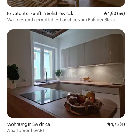
Privatunterkunft in Sulistrowiczki
Durchschnittl
4,93 (59)
Warmes und gemütliches Landhaus am Fuß der Sleza
Wohnung in Świdnica
Durchschnit
4,75 (4)
Apartament GABI