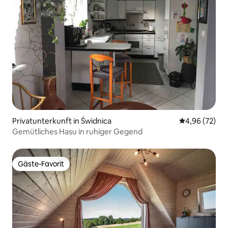
Privatunterkunft in Świdnica
Durchschnittl
4,96 (72)
Gemütliches Hasu in ruhiger Gegend
Gäste-Favorit
Gäste-Favorit