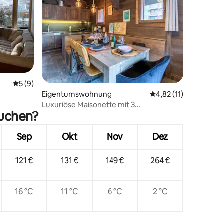
13 Bewertungen
Durchschnittliche Bewertung: 5 von 5, 9 Bewertungen
5 (9)
Eigentumswohnung
Durchschnittliche Be
4,82 (11)
Luxuriöse Maisonette mit 3
suchen?
Schlafzimmern und 2 Bädern
Sep
Okt
Nov
Dez
121 €
131 €
149 €
264 €
16 °C
11 °C
6 °C
2 °C