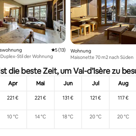
 Bewertung: 5 von 5, 3 Bewertungen
mswohnung
Durchschnittliche Bewertung: 5 von 5, 
5 (13)
Wohnung
 Duplex-Stil der Wohnung
Maisonette 70 m2 nach Süden
st die beste Zeit, um Val-d’Isère zu be
Apr
Mai
Jun
Jul
Aug
221 €
221 €
131 €
121 €
117 €
10 °C
14 °C
18 °C
20 °C
20 °C