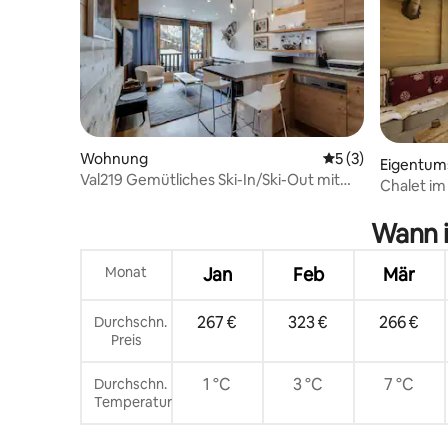
Wohnung
Durchschnittliche
5 (3)
Eigentu
Val219 Gemütliches Ski-In/Ski-Out mit
Chalet im
Bergblick
Wann i
Monat
Jan
Feb
Mär
267 €
323 €
266 €
Durchschn.
Preis
1 °C
3 °C
7 °C
Durchschn.
Temperatur