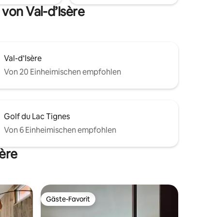
Betten gemacht
von Val-d’Isère
Val-d’Isère
Von 20 Einheimischen empfohlen
Golf du Lac Tignes
Von 6 Einheimischen empfohlen
sère
Gäste-Favorit
Gäste-Favorit