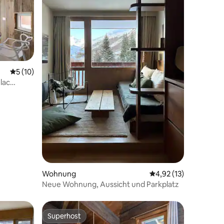
Durchschnittliche Bewertung: 5 von 5, 10 Bewertungen
5 (10)
lac
30 Bewertungen
Wohnung
Durchschnittliche Be
4,92 (13)
Neue Wohnung, Aussicht und Parkplatz
Superhost
Superhost