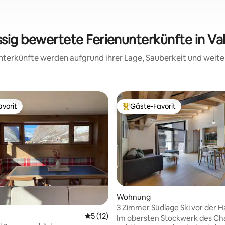
ssig bewertete Ferienunterkünfte in Val
 Unterkünfte werden aufgrund ihrer Lage, Sauberkeit und wei
vorit
Gäste-Favorit
vorit
Beliebter Gäste-Favorit.
wertung: 4,85 von 5, 71 Bewertungen
Wohnung
3 Zimmer Südlage Ski vor der H
Durchschnittliche Bewertung: 5 von 5, 
5 (12)
Im obersten Stockwerk des Cha