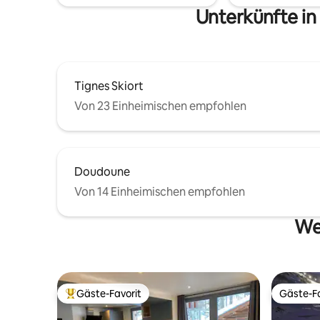
Unterkünfte in
Tignes Skiort
Von 23 Einheimischen empfohlen
Doudoune
Von 14 Einheimischen empfohlen
Wei
Gäste-Favorit
Gäste-Fa
Beliebter Gäste-Favorit.
Gäste-Fa