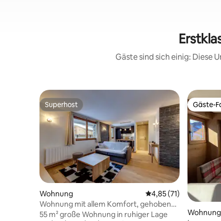
Erstkla
Gäste sind sich einig: Diese
Superhost
Gäste-Fa
Superhost
Gäste-Fa
Wohnung
Durchschnittliche Be
4,85 (71)
Wohnung mit allem Komfort, gehobene
Wohnung
Klasse
55 m² große Wohnung in ruhiger Lage