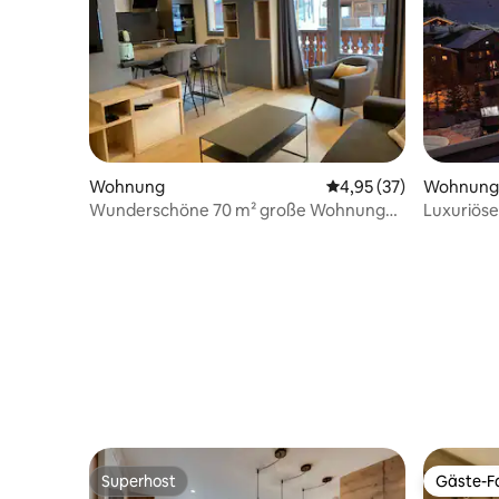
Wohnung
Durchschnittliche Bew
4,95 (37)
Wohnung
Wunderschöne 70 m² große Wohnung
Luxuriös
für 6 Personen
auf die P
Superhost
Gäste-Fa
Superhost
Gäste-Fa