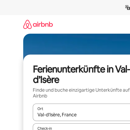
Zu
Inhalten
springen
Ferienunterkünfte in Val
d’Isère
Finde und buche einzigartige Unterkünfte auf
Airbnb
Ort
Wenn Ergebnisse verfügbar sind, navigiere mit d
Check-in