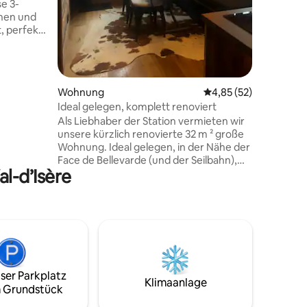
se 3-
essen und
hen und
auf die 
, perfekt
öffentlic
AN. Sie
der
ahnen zu
 auf die
Wohnung
Durchschnittliche Be
4,85 (52)
im Sommer
Ideal gelegen, komplett renoviert
Als Liebhaber der Station vermieten wir
hnen
unsere kürzlich renovierte 32 m ² große
Minuten
Wohnung. Ideal gelegen, in der Nähe der
nuten vom
Face de Bellevarde (und der Seilbahn),
 SPAR-
al-d’Isère
Geschäften und der Schneefront. 2
unabhängige Schlafzimmer (2
Doppelbetten 140 x 200; 1
Doppelbettdecke pro Bett).
Unabhängiges WC. Kleiner Balkon
Waschmaschine mit Trockner, Whirlpool-
Badewanne. Geschirrspüler, Mikrowelle,
Nespresso, Wasserkocher, 2 Fernseher,
ser Parkplatz
Raclette-/Fonduegerät…
Klimaanlage
 Grundstück
Skischuhtrockner Skischrank
Kostenloses WLAN Safe Reinigung und