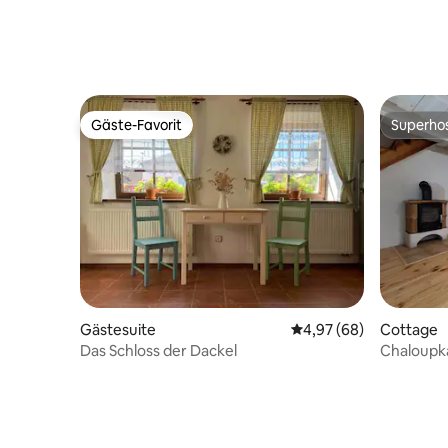
atemberaubender Terrasse
Abgeschi
Gäste-Favorit
Superho
Gäste-Favorit
Superho
Gästesuite
Durchschnittliche Bew
4,97 (68)
Cottage
Das Schloss der Dackel
Chaloupka