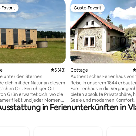
-Favorit
Gäste-Favorit
r Gäste-Favorit.
Gäste-Favorit
rtung: 4,99 von 5, 170 Bewertungen
se
Durchschnittliche Bewertung: 5 von 5, 
5 (43)
Cottage
D
e unter den Sternen
Authentisches Ferienhaus von 
Ruhe in der Nähe von Prag
de dich mit der Natur an diesem
Reise in unserem 1844 erbaute
lichen Ort. Ein ruhiger Ort
Familienhaus in die Vergangenh
von Grün erwartet dich, wo die
bieten absolute Privatsphäre, h
samer fließt und jeder Moment
Seele und modernen Komfort. 
Ausstattung in Ferienunterkünften in Vl
harme hat. Am Abend genießt
für einen romantischen Kurzur
 wunderschönen
Radtouren (auf der Strecke) od
ergang von der Terrasse, die
ruhige „Workation“ in der Natu
d den Lärm der Natur. Entspanne
einen privaten Garten, original
 Einbruch der Dunkelheit in
und schnelles WLAN. Nur 50 M
defass unter dem
von Prag entfernt, in der Nähe