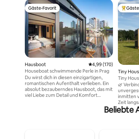
Gäste-Favorit
Gäste
Gäste-Favorit
Beliebte
Hausboot
Durchschnittliche Bewe
4,99 (170)
Houseboat schwimmende Perle in Prag
Tiny Hou
Du wirst dich in diesen einzigartigen,
Tiny Hous
romantischen Aufenthalt verlieben. Ein
🌿 Verbin
absolut bezauberndes Hausboot, das mit
unvergess
viel Liebe zum Detail und Komfort
inmitten 
gebaut wurde. Du wirst einen
Zeit lang
unvergesslichen Aufenthalt erleben und
Beliebte 
seinen C
nicht mehr weg wollen. Du kannst
du einen
angeln, die Flusswelt voller Fische
Sonnenunt
beobachten oder das Paddleboard
Stille un
ausprobieren. Das Hausboot ist mit
dich nach
einem Doppelbett und einem Kinderbett
einem Ba