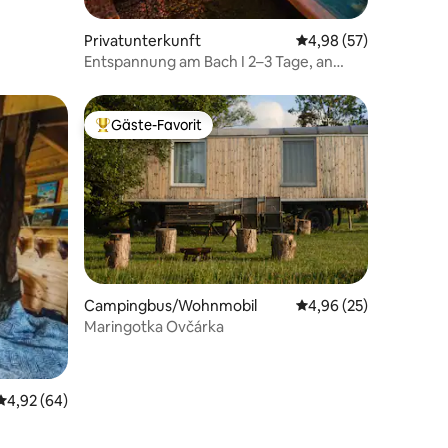
Privatunterkunft
Durchschnittliche Be
4,98 (57)
Entspannung am Bach I 2–3 Tage, an
denen du komplett abschaltest
Gäste-Favorit
Beliebter Gäste-Favorit.
Campingbus/Wohnmobil
Durchschnittliche Be
4,96 (25)
Maringotka Ovčárka
45 Bewertungen
Durchschnittliche Bewertung: 4,92 von 5, 64 Bewertungen
4,92 (64)