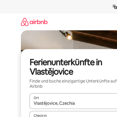
Zu
Inhalten
springen
Ferienunterkünfte in
Vlastějovice
Finde und buche einzigartige Unterkünfte auf
Airbnb
Ort
Wenn Ergebnisse verfügbar sind, navigiere mit d
Check-in