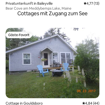
Privatunterkunft in Baileyville
Durchschnitt
4,77 (13)
Bear Cove am Meddybemps Lake, Maine
Cottages mit Zugang zum See
Gäste-Favorit
Gäste-Favorit
Cottage in Gouldsboro
Durchschnittl
4,84 (44)