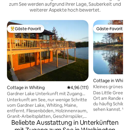
zum See werden aufgrund ihrer Lage, Sauberkeit und
weiterer Aspekte hoch bewertet.
Gäste-Favorit
Gäste-Favorit
Beliebter Gäste-Favorit.
Gäste-Favorit
Cottage in Whitin
Kleines grünes Co
Cottage in Whiting
Durchschnittliche Bewertung: 
4,96 (111)
Das Little Green C
Gardner Lake Unterkunft mit Zugang
Ort am Rande eine
und Aussicht
Unterkunft am See, nur wenige Schritte
du häufig Schildk
vom Gardner Lake, Whiting, Maine,
sehen kannst. Wirk
entfernt. Fliesenböden, Holzinnenraum,
Nachthimmel zu s
Granit-Arbeitsplatten, Geschirrspüler,
erleben. Acadia is
Beliebte Ausstattung in Unterkünften
Waschmaschine/Trockner,
Stunden entfernt
Strahlungswärme und Wärmepumpe.