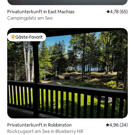
Privatunterkunft in East Machias
Durchschnitt
4,78 (65)
Campingplatz am See
Gäste-Favorit
Beliebter Gäste-Favorit.
Privatunterkunft in Robbinston
Durchschnittl
4,96 (24)
Rückzugsort am See in Blueberry Hill