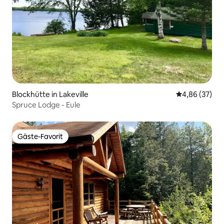
Blockhütte in Lakeville
Durchschnittl
4,86 (37)
Spruce Lodge - Eule
Gäste-Favorit
Gäste-Favorit