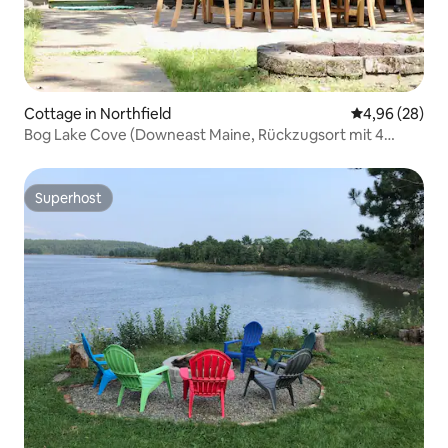
Cottage in Northfield
Durchschnittl
4,96 (28)
Bog Lake Cove (Downeast Maine, Rückzugsort mit 4
Schlafzimmern)
Superhost
Superhost