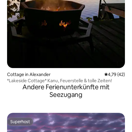
Cottage in Alexander
Durchschnitt
4,79 (42)
*Lakeside Cottage* Kanu, Feuerstelle & tolle Zeiten!
Andere Ferienunterkünfte mit
Seezugang
Superhost
Superhost