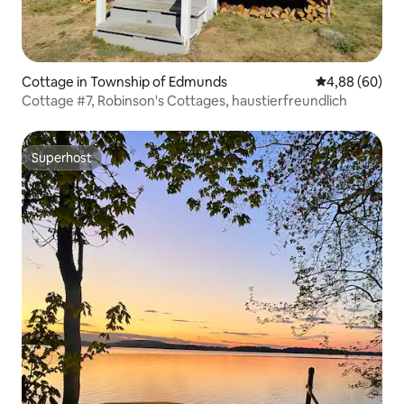
Cottage in Township of Edmunds
Durchschnittl
4,88 (60)
Cottage #7, Robinson's Cottages, haustierfreundlich
Superhost
Superhost