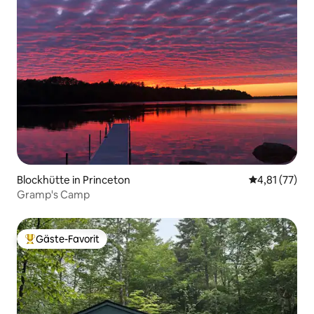
Blockhütte in Princeton
Durchschnitt
4,81 (77)
Gramp's Camp
Gäste-Favorit
Beliebter Gäste-Favorit.