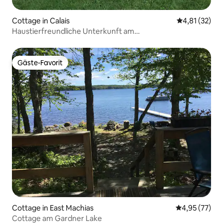
Cottage in Calais
Durchschnitt
4,81 (32)
Haustierfreundliche Unterkunft am
Wasser/Kajaks/Spielzimmer
Gäste-Favorit
Gäste-Favorit
Cottage in East Machias
Durchschnitt
4,95 (77)
Cottage am Gardner Lake