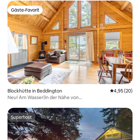
Gäste-Favorit
Gäste-Favorit
Blockhütte in Beddington
Durchschnittl
4,95 (20)
Neu! Am Wasser|In der Nähe von
Acadia|Feuerstelle|Kajaks|Anlegeplatz
Superhost
Superhost