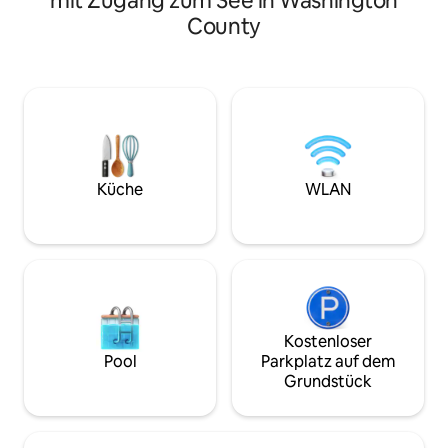
mit Zugang zum See in Washington
Park und Campobel
Fantastische
County
bringe deinen Reis
Aussicht/Sonnenuntergänge.
innerhalb von 30 
Terrasse/Grill. Gemeinsamer Zugang
Gönn dir eine Pau
zum Wasser mit angrenzender Hütte.
in dieser ruhigen 
WLAN. Roku-Fernseher - kein Kabel.
gerade einen Bür
Nachricht an den Eigentümer für
diejenigen hinzuge
Langzeitpreise. Langzeitaufenthalte
arbeiten müssen. 
erfordern Referenzen. Zusätzliches
für die Miete, also
Doppelbett und Kinderbett im
anfragen.
Wohnbereich im Keller. Angrenzende
Küche
WLAN
Hütte, falls im Sommer verfügbar,
gegen Aufpreis. Keine Haustiere.
Rauchen oder Dampfen in der
Unterkunft verboten.
Kostenloser
Pool
Parkplatz auf dem
Grundstück