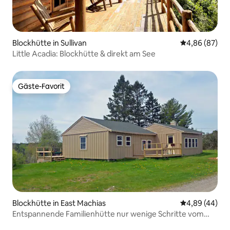
Blockhütte in Sullivan
Durchschnittl
4,86 (87)
Little Acadia: Blockhütte & direkt am See
Gäste-Favorit
Gäste-Favorit
Blockhütte in East Machias
Durchschnittl
4,89 (44)
Entspannende Familienhütte nur wenige Schritte vom
Gardner Lake entfernt