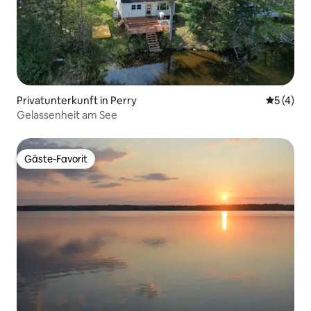
Privatunterkunft in Perry
Durchsch
5 (4)
Gelassenheit am See
Gäste-Favorit
Gäste-Favorit