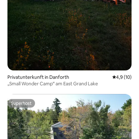
Privatunterkunft in Danforth
Durchschnit
4,9 (10)
„Small Wonder Camp“ am East Grand Lake
Superhost
Superhost