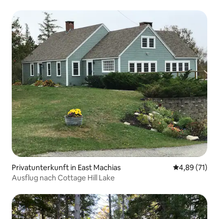
Privatunterkunft in East Machias
Durchschnitt
4,89 (71)
Ausflug nach Cottage Hill Lake