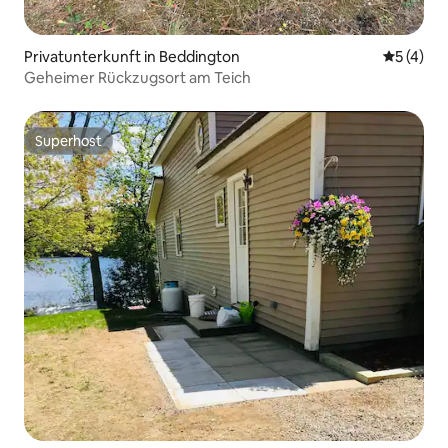
Privatunterkunft in Beddington
Durchsch
5 (4)
Geheimer Rückzugsort am Teich
Superhost
Superhost