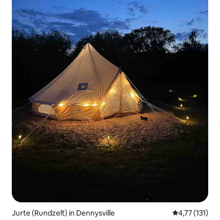
Jurte (Rundzelt) in Dennysville
Durchschnittl
4,77 (131)