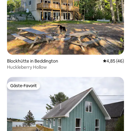
Blockhütte in Beddington
Durchschnittl
4,85 (46)
Huckleberry Hollow
Gäste-Favorit
Gäste-Favorit