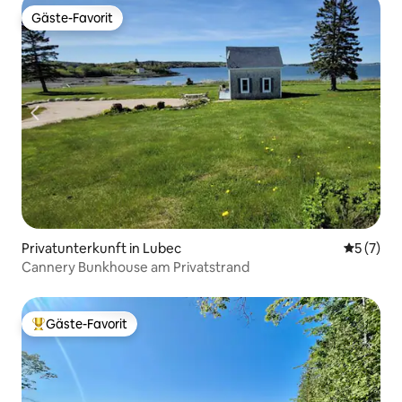
Gäste-Favorit
Gäste-Favorit
Privatunterkunft in Lubec
Durchsch
5 (7)
Cannery Bunkhouse am Privatstrand
Gäste-Favorit
Beliebter Gäste-Favorit.