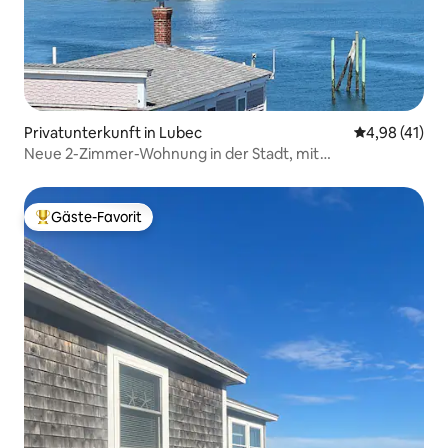
Privatunterkunft in Lubec
Durchschnitt
4,98 (41)
Neue 2-Zimmer-Wohnung in der Stadt, mit
atemberaubender Aussicht!
Gäste-Favorit
Beliebter Gäste-Favorit.