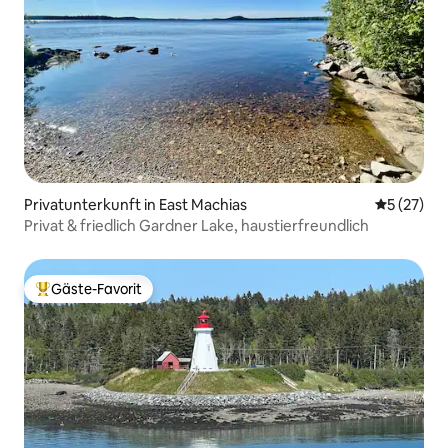
Privatunterkunft in East Machias
Durchschn
5 (27)
Privat & friedlich Gardner Lake, haustierfreundlich
Gäste-Favorit
Beliebter Gäste-Favorit.