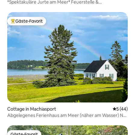
*Spektakuläre Jurte am Meer* Feuerstelle &
Sternenbeobachtung
Gäste-Favorit
Beliebter Gäste-Favorit.
Cottage in Machiasport
Durchschni
5 (44)
Abgelegenes Ferienhaus am Meer (näher am Wasser) Nr.
1
Gäste-Favorit