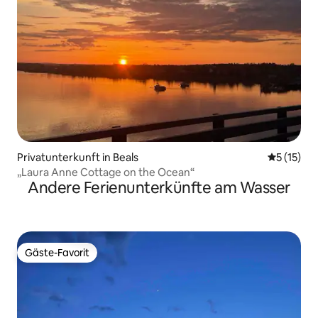
Privatunterkunft in Beals
Durchschn
5 (15)
„Laura Anne Cottage on the Ocean“
Andere Ferienunterkünfte am Wasser
Gäste-Favorit
Gäste-Favorit