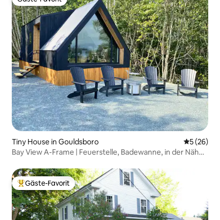
Gäste-Favorit
Tiny House in Gouldsboro
Durchschni
5 (26)
Bay View A-Frame | Feuerstelle, Badewanne, in der Nähe
von Acadia
Gäste-Favorit
Beliebter Gäste-Favorit.