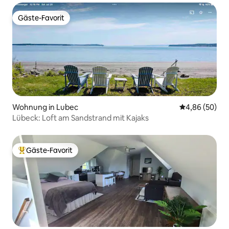
Gäste-Favorit
Gäste-Favorit
Wohnung in Lubec
Durchschnittl
4,86 (50)
Lübeck: Loft am Sandstrand mit Kajaks
Gäste-Favorit
Beliebter Gäste-Favorit.