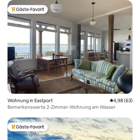
Gäste-Favorit
Beliebter Gäste-Favorit.
Wohnung in Eastport
Durchschnittl
4,98 (63)
Bemerkenswerte 2-Zimmer-Wohnung am Wasser
Gäste-Favorit
Beliebter Gäste-Favorit.