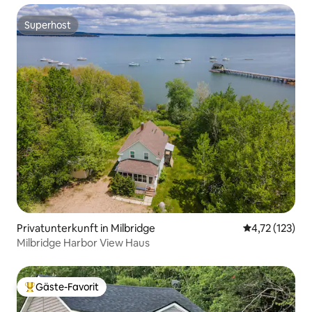
Superhost
Superhost
Privatunterkunft in Milbridge
Durchschnittl
4,72 (123)
Milbridge Harbor View Haus
Gäste-Favorit
Beliebter Gäste-Favorit.