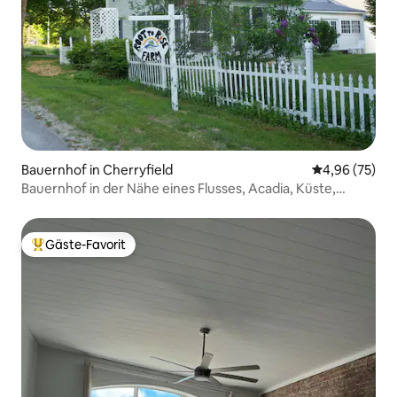
Bauernhof in Cherryfield
Durchschnittl
4,96 (75)
Bauernhof in der Nähe eines Flusses, Acadia, Küste,
Kanada
Gäste-Favorit
Beliebter Gäste-Favorit.