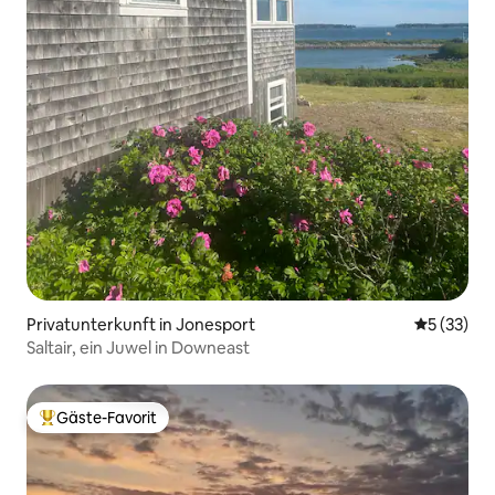
Privatunterkunft in Jonesport
Durchschn
5 (33)
Saltair, ein Juwel in Downeast
Gäste-Favorit
Beliebter Gäste-Favorit.