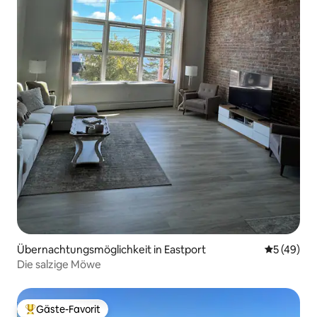
Übernachtungsmöglichkeit in Eastport
Durchschni
5 (49)
Die salzige Möwe
Gäste-Favorit
Beliebter Gäste-Favorit.