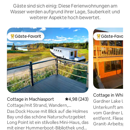
Gäste sind sich einig: Diese Ferienwohnungen am
Wasser werden aufgrund ihrer Lage, Sauberkeit und
weiterer Aspekte hoch bewertet.
Gäste-Favorit
Gäste-Favorit
Beliebter Gäste-Favorit.
Beliebter Gäste-F
Cottage in Whitin
Cottage in Machiasport
Durchschnittliche Bewertung: 4
4,98 (243)
Gardner Lake Unt
Cottage/mit Strand, Wandern,
und Aussicht
Unterkunft am See
Bootslounge, auf HBO gezeigt
Das Dock House mit Blick auf die Holmes
vom Gardner Lake,
Bay und das schöne Naturschutzgebiet
entfernt. Fliesenböden, Holzinnenraum,
Long Point ist ein stilvolles Mini-Haus, das
Granit-Arbeitsplat
mit einer Hummerboot-Bibliothek und
Waschmaschine/T