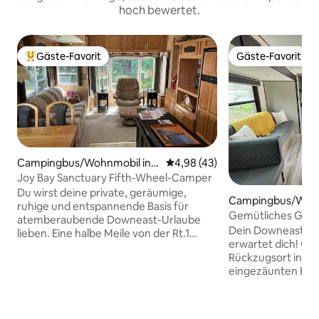
hoch bewertet.
Gäste-Favorit
Gäste-Favorit
Beliebter Gäste-Favorit.
Gäste-Favorit
Campingbus/Wohnmobil in S
Durchschnittliche Bewertung: 
4,98 (43)
teuben
Joy Bay Sanctuary Fifth-Wheel-Camper
Du wirst deine private, geräumige,
Campingbus/Wohn
ruhige und entspannende Basis für
teuben
Gemütliches Glam
atemberaubende Downeast-Urlaube
Acadia mit Feuerst
Dein Downeast Ma
lieben. Eine halbe Meile von der Rt.1
Bewertungen
erwartet dich! Gen
entfernt, in der Nähe von Galerien,
Rückzugsort in ei
Restaurants, Stadtstrand, Landung,
eingezäunten Bere
Dienstleistungen und Schoodic
Route 1. Entspanne
Abschnitt des Acadia Nat'l Park. Eine
Feuerstelle oder g
Stunde nach Bar Harbor oder Bangor.
Genieße die frisch
Wunderschöne Fahrten „Downeast“ mit