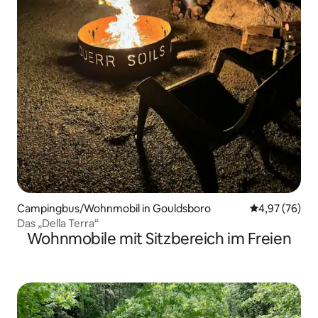
Campingbus/Wohnmobil in Gouldsboro
Durchschnittl
4,97 (76)
Das „Della Terra“
Wohnmobile mit Sitzbereich im Freien