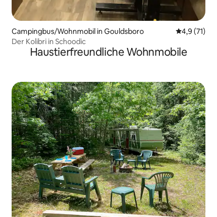
Campingbus/Wohnmobil in Gouldsboro
Durchschnit
4,9 (71)
Der Kolibri in Schoodic
Haustierfreundliche Wohnmobile