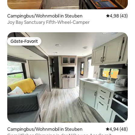
Campingbus/Wohnmobil in Steuben
Durchschnittl
4,98 (43)
Joy Bay Sanctuary Fifth-Wheel-Camper
Gäste-Favorit
Gäste-Favorit
Campingbus/Wohnmobil in Steuben
Durchschnittl
4,94 (48)