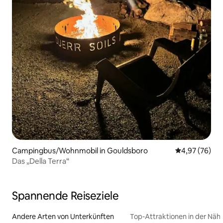
Campingbus/Wohnmobil in Gouldsboro
Durchschnittl
4,97 (76)
Das „Della Terra“
Spannende Reiseziele
Andere Arten von Unterkünften
Top-Attraktionen in der Näh