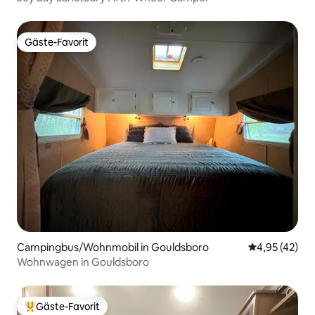
Gäste-Favorit
Gäste-Favorit
Campingbus/Wohnmobil in Gouldsboro
Durchschnitt
4,95 (42)
Wohnwagen in Gouldsboro
Gäste-Favorit
Beliebter Gäste-Favorit.