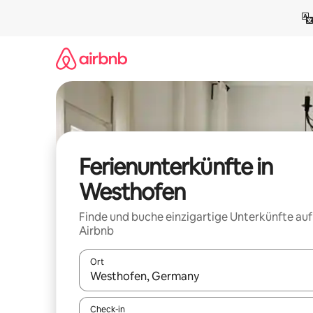
Zu
Inhalten
springen
Ferienunterkünfte in
Westhofen
Finde und buche einzigartige Unterkünfte auf
Airbnb
Ort
Wenn Ergebnisse verfügbar sind, navigiere mit d
Check-in