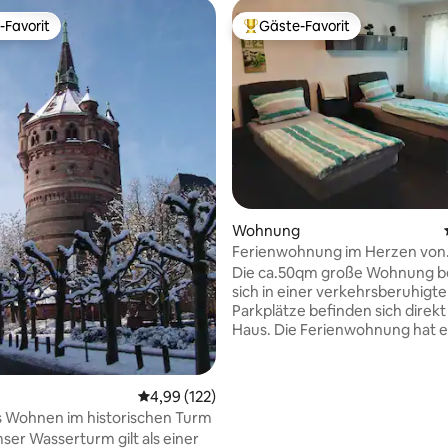
-Favorit
Gäste-Favorit
r Gäste-Favorit.
Beliebter Gäste-Favorit.
Bewertung: 5 von 5, 44 Bewertungen
Wohnung
Ferienwohnung im Herzen von
Rheinhessen
Die ca.50qm große Wohnung b
sich in einer verkehrsberuhigte
Parkplätze befinden sich direk
Haus. Die Ferienwohnung hat einen
seperaten Eingang und ist im Souterrain.
Im Wohn/Schlafzimmer ist ein
Boxspringbett 1,80x2,00(kann
Durchschnittliche Bewertung: 4,99 von 5, 1
4,99 (122)
als 2 Einzelbetten stellen)Schre
s Wohnen im historischen Turm
SatTv,Radio, Bad ,komplette Kü
er Wasserturm gilt als einer
Essecke, Waschmaschine,