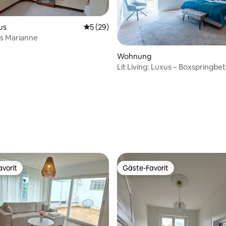
us
Durchschnittliche Bewertung: 5 von 5, 
5 (29)
s Marianne
Wohnung
Lit Living: Luxus – Boxspringbet
Bewertung: 5 von 5, 33 Bewertungen
vorit
Gäste-Favorit
vorit
Gäste-Favorit