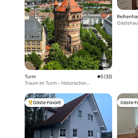
Reihenha
Gästehau
Turm
Durchschnittliche 
5 (33)
Traum im Turm – historischer
Wasserturm
Gäste-Favorit
Gäste-Fa
Beliebter Gäste-Favorit.
Gäste-Fa