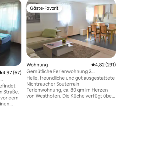
Wohnun
Gäste-Favorit
Gäste
Gäste-Favorit
Beliebte
Mainblic
Flughafe
Willkomm
Parkplät
kernsani
Herzen der
qm erwar
traumhaf
bietet Pl
Baby. Im Schlafzimmer befinden sich ein
Queensiz
Wohnung
Durchschnittliche Bew
4,82 (291)
Boxspring
Gemütliche Ferienwohnung 2
Durchschnittliche Bewertung: 4,97 von 5, 67 Bewertungen
4,97 (67)
Wohnzimm
Doppelzimmer Westhofen.
Helle, freundliche und gut ausgestattete
200 cm) 
Nichtraucher Souterrain
stellen wir g
efindet
Ferienwohnung, ca. 80 qm im Herzen
Familien
n Straße.
von Westhofen. Die Küche verfügt über
Gruppen
t vor dem
einen Herd mit Backofen,
Kaffeemaschine (Senseo),
Spülmaschine, Kühlschrank, Toaster,
Mikrowelle und Wasserkocher. In der
 man auch
22 Bewertungen
großzügigen Wohn- und Essküche ist TV
ibtisch,
vorhanden. Wir bieten einen WLAN
che mit
Hotspot. Beide Schlafzimmer verfügen