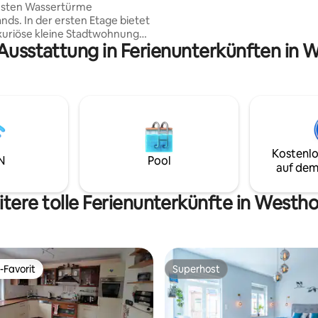
nsten Wassertürme
Kaffeemaschine, Toaster, Wass
n Etage bietet
Mikrowelle. Internet Übernach
uxuriöse kleine Stadtwohnung
4 Wochen bitte separat
 Ausstattung in Ferienunterkünften in 
), die mit originalen
Anfragen.Nichtraucherwohnu
 und viel Licht - 6 große
ht. Paare werden sich
fühlen. Sie können einen
en, sportlichen oder/und
hen Urlaub verbringen. Aber
häftlich Reisende finden hier
hkeit in Ruhe online zu
Kostenlo
und am Abend in einem
N
Pool
auf dem
gen Ambiente zu entspannen.
tere tolle Ferienunterkünfte in Westh
-Favorit
Superhost
r Gäste-Favorit.
Superhost