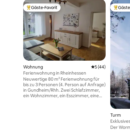
Gäste-Favorit
Gäste
Beliebter Gäste-Favorit.
Beliebte
Wohnung
Durchschnittliche 
5 (44)
Ferienwohnung in Rheinhessen
Neuwertige 80 m² Ferienwohnung für
bis zu 3 Personen (4. Person auf Anfrage)
in Gundheim/Rhh. Zwei Schlafzimmer,
ein Wohnzimmer, ein Esszimmer, eine
vollausgestattete Küche, ein separates
WC, sowie ein barrierefreies Tageslicht-
Badezimmer, Waschmaschine.
Turm
Fußböden aus hochwertigem Parkett,
Exklusive
sowie tw. Granitplatten. Zwei
Der Worms
Flachbildschirm-TV, kostenloses W-LAN.