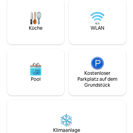
Richtungen? Dann haben Sie jetzt die
eingerichteter Kü
Gelegenheit dazu! Videopräsentation
TV, Mobiltelefon s
auf Youtube unter Eingabe im
Die Reinigung erfo
Suchfenster : V1I9E0N0NA Apa
an Werktagen und i
inbegriffen.
Küche
WLAN
Kostenloser
Pool
Parkplatz auf dem
Grundstück
Klimaanlage