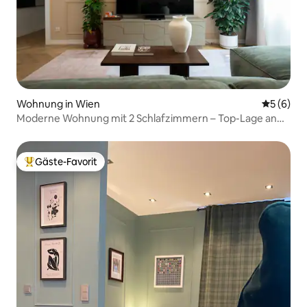
Wohnung in Wien
Durchschn
5 (6)
Moderne Wohnung mit 2 Schlafzimmern – Top-Lage an
der Landstraße
Gäste-Favorit
Beliebter Gäste-Favorit.