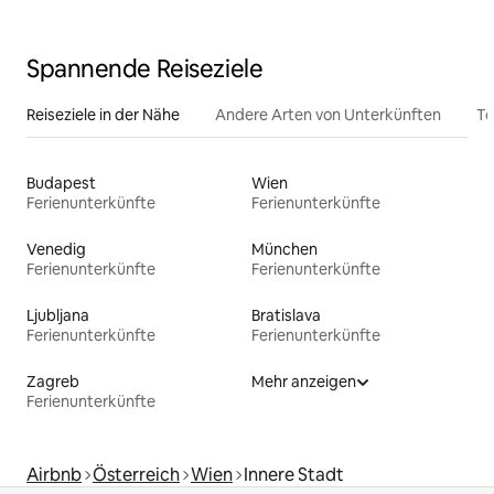
Spannende Reiseziele
Reiseziele in der Nähe
Andere Arten von Unterkünften
To
Budapest
Wien
Ferienunterkünfte
Ferienunterkünfte
Venedig
München
Ferienunterkünfte
Ferienunterkünfte
Ljubljana
Bratislava
Ferienunterkünfte
Ferienunterkünfte
Zagreb
Mehr anzeigen
Ferienunterkünfte
Airbnb
Österreich
Wien
Innere Stadt