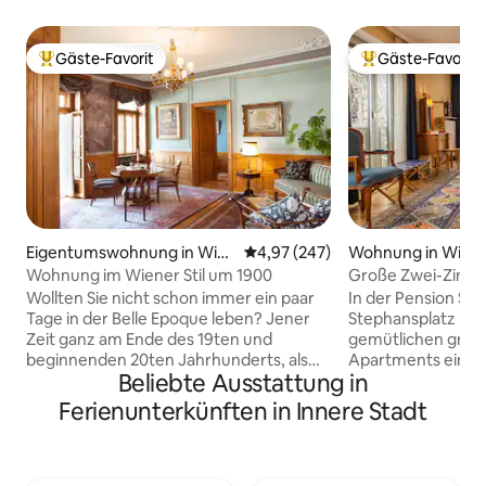
Gäste-Favorit
Gäste-Favorit
Beliebter Gäste-Favorit.
Beliebter Gäste-F
Eigentumswohnung in Wie
Durchschnittliche Bewertung: 4
4,97 (247)
Wohnung in Wien
n
Wohnung im Wiener Stil um 1900
Große Zwei-Zimm
Blick auf den Dom
Wollten Sie nicht schon immer ein paar
In der Pension Sa
Tage in der Belle Epoque leben? Jener
Stephansplatz hat 
Zeit ganz am Ende des 19ten und
gemütlichen groß
beginnenden 20ten Jahrhunderts, als
Apartments eine per
Beliebte Ausstattung in
Wien noch eine Kaiserstadt war und
können kein best
Machtzentrum der K.u.K. Monarchie
zusagen. Alle biet
Ferienunterkünften in Innere Stadt
von Österreich-Ungarn? Als die Stadt in
beeindruckenden B
Ihrer Hochblüte stand und als magischer
Stephansdom. Die
Anziehungspunkt galt für Künstler,
zwischen 58 m² un
Wissenschaftler und Gelehrte aller
verfügen über Vor