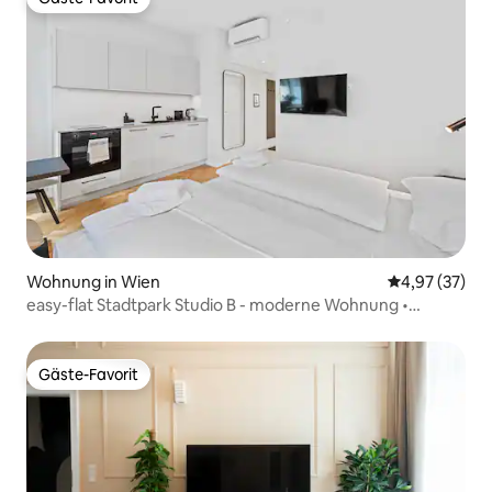
Gäste-Favorit
Wohnung in Wien
Durchschnitt
4,97 (37)
easy-flat Stadtpark Studio B - moderne Wohnung •
Klimaanlage
Gäste-Favorit
Gäste-Favorit