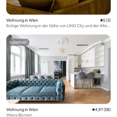
Wohnung in Wien
Durchsch
5 (3)
Ruhige Wohnung in der Nähe von UNO City und der Alten
Donau
Superhost
Superhost
Wohnung in Wien
Durchschnittl
4,97 (58)
Wiens Blumen