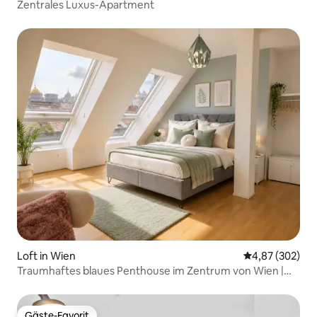
Zentrales Luxus-Apartment
Loft in Wien
Durchschnittli
4,87 (302)
Traumhaftes blaues Penthouse im Zentrum von Wien |
HG28
Gäste-Favorit