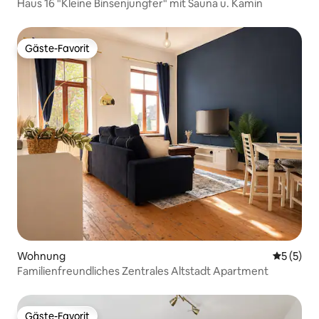
Haus 16 "Kleine Binsenjungfer" mit Sauna u. Kamin
Gäste-Favorit
Gäste-Favorit
Wohnung
Durchsch
5 (5)
Familienfreundliches Zentrales Altstadt Apartment
Gäste-Favorit