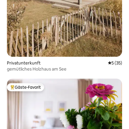
Privatunterkunft
Durchschn
5 (35)
gemütliches Holzhaus am See
Gäste-Favorit
Beliebter Gäste-Favorit.