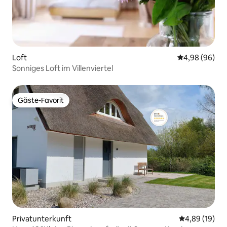
Loft
Durchschnittl
4,98 (96)
Sonniges Loft im Villenviertel
Gäste-Favorit
Gäste-Favorit
Privatunterkunft
Durchschnitt
4,89 (19)