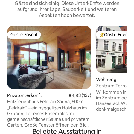
Gäste sind sich einig: Diese Unterkünfte werden
aufgrund ihrer Lage, Sauberkeit und weiteren
Aspekten hoch bewertet.
Gäste-Favorit
Gäste-Favorit
Gäste-Favorit
Beliebter Gäste-F
Wohnung
Zentrum Terrasse 
Empfang
Willkommen in un
Privatunterkunft
Durchschnittliche Bewertung: 4
4,93 (137)
im Zentrum des 
Holzferienhaus Feldrain Sauna, 500m
Hansestadt Wismar
Ostsee-Strand
„Feldrain“ – ein hyggeliges Holzhaus im
denkmalgeschützt
Grünen, Teil eines Ensembles mit
renovierten Haus
gemeinschaftlicher Sauna und privatem
Marktplatzes. Wir vermieten diese
Garten. Große Fenster öffnen den Blick
privat, und wir tu
Beliebte Ausstattung in
auf die Pferdekoppel, Natur und Ruhe
Gäste zufrieden zu s