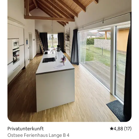
Privatunterkunft
Durchschnitt
4,88 (17)
Ostsee Ferienhaus Lange B 4