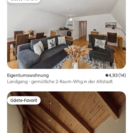
Gäste-Favorit
Eigentumswohnung
Durchschnitt
4,93 (14)
Landgang - gemütliche 2-Raum-Whg in der Altstadt
Gäste-Favorit
Gäste-Favorit