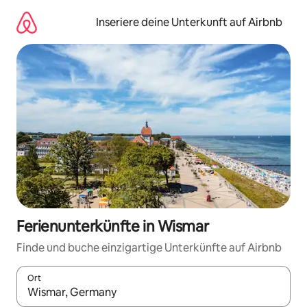
Zu
Inhalten
Inseriere deine Unterkunft auf Airbnb
springen
Ferienunterkünfte in Wismar
Finde und buche einzigartige Unterkünfte auf Airbnb
Ort
Wenn Ergebnisse verfügbar sind, navigiere mit den Pfeiltaste