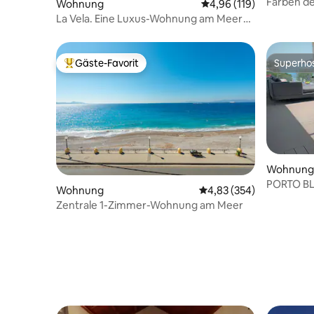
Farben de
Wohnung
Durchschnittliche Bewe
4,96 (119)
La Vela. Eine Luxus-Wohnung am Meer
mit Veranda
Gäste-Favorit
Superho
Beliebter Gäste-Favorit.
Superho
Wohnung
PORTO B
Wohnung
Durchschnittliche Bewe
4,83 (354)
Zentrale 1-Zimmer-Wohnung am Meer