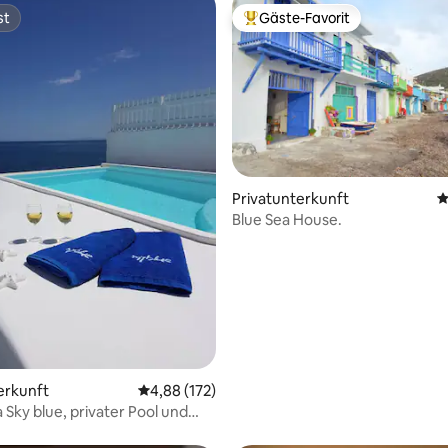
st
Gäste-Favorit
st
Beliebter Gäste-Favorit.
Privatunterkunft
D
Blue Sea House.
rtung: 4,95 von 5, 169 Bewertungen
erkunft
Durchschnittliche Bewertung: 4,88 von 5, 1
4,88 (172)
a Sky blue, privater Pool und
 den Sonnenuntergang