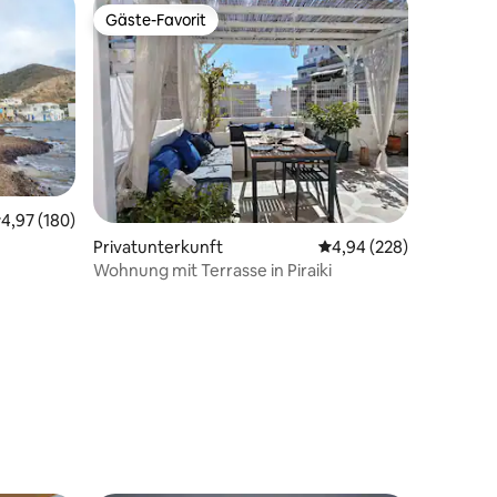
Gäste-Favorit
Gäste-Favorit
urchschnittliche Bewertung: 4,97 von 5, 180 Bewertungen
4,97 (180)
Privatunterkunft
Durchschnittliche Bew
4,94 (228)
Wohnung mit Terrasse in Piraiki
72 Bewertungen