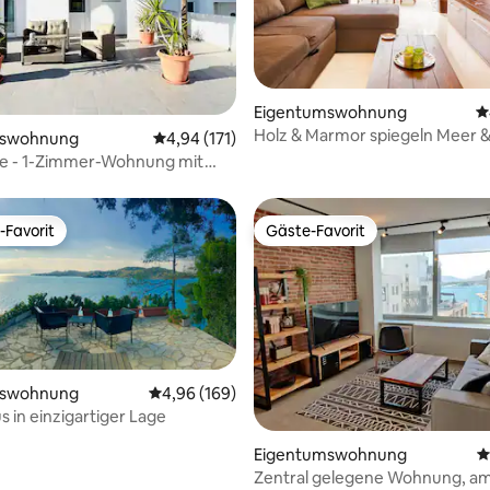
ertung: 4,9 von 5, 108 Bewertungen
Eigentumswohnung
D
Holz & Marmor spiegeln Meer 
mswohnung
Durchschnittliche Bewertung: 4,94 von 5, 1
4,94 (171)
Akropolis wider
e - 1-Zimmer-Wohnung mit
-Favorit
Gäste-Favorit
r Gäste-Favorit.
Gäste-Favorit
mswohnung
Durchschnittliche Bewertung: 4,96 von 5, 1
4,96 (169)
rtung: 4,95 von 5, 277 Bewertungen
s in einzigartiger Lage
Eigentumswohnung
D
Zentral gelegene Wohnung, am