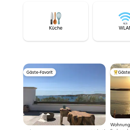
durch einen privaten Eingang zu einem
Harmonie 
klar-blauen Wasserkiesstrand. Jedes
idealen 
Zimmer ist so konzipiert, dass es den
Erholen. 
Meerblick maximiert und sich mit den
Jahr 2022
rhythmischen Geräuschen der Wellen
auszeichn
Küche
WLA
entspannt, die nur wenige Meter
die jährli
darunter liegen. Ein idealer Ort für
erneuerte
Familien mit Kinder oder romantische
Entdecke 
Wochenenden.
Küstenle
Gäste-Favorit
Gäste
Gäste-Favorit
Beliebte
Wohnung