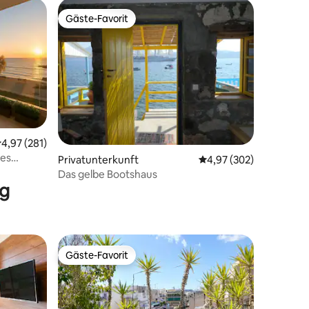
Gäste-Favorit
Gäste-Favorit
urchschnittliche Bewertung: 4,97 von 5, 281 Bewertungen
4,97 (281)
19 Bewertungen
des
Privatunterkunft
Durchschnittliche Bew
4,97 (302)
Das gelbe Bootshaus
ng
Gäste-Favorit
Gäste-Favorit