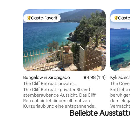
Gäste-Favorit
Gäste
Beliebter Gäste-Favorit.
Beliebte
Bungalow in Xiropigado
Durchschnittliche Bewe
4,98 (114)
Kykladisc
The Cliff Retreat: privater
The Cove 
Strandzugang – Meerblick
The Cliff Retreat - privater Strand -
Entfliehe
atemberaubende Aussicht. Das Cliff
beruhige
Retreat bietet dir den ultimativen
dem elega
Kurzurlaub und eine entspannende
Vermächtn
Beliebte Ausstatt
Atmosphäre mit einem herrlichen 180-
Vorfahren
Grad-Blick auf den Argolischen Golf. Ein
Jahrhund
völlig einzigartiges Erlebnis: Mach einen
Haus lieg
Spaziergang durch die steinerne Treppe
Wasser en