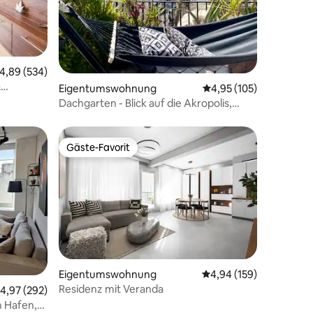
urchschnittliche Bewertung: 4,89 von 5, 534 Bewertungen
4,89 (534)
&
71 Bewertungen
Eigentumswohnung
Durchschnittliche Bew
4,95 (105)
Dachgarten - Blick auf die Akropolis,
Boutique-Wohnung
Gäste-Favorit
Gäste-Favorit
69 Bewertungen
Eigentumswohnung
Durchschnittliche Bew
4,94 (159)
Residenz mit Veranda
urchschnittliche Bewertung: 4,97 von 5, 292 Bewertungen
4,97 (292)
 Hafen,