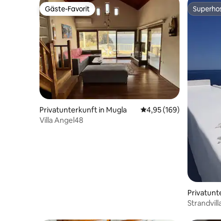
Gäste-Favorit
Superho
Gäste-Favorit
Superho
Privatunterkunft in Mugla
Durchschnittliche Bewe
4,95 (169)
Villa Angel48
Privatunt
Strandvill
Blick auf