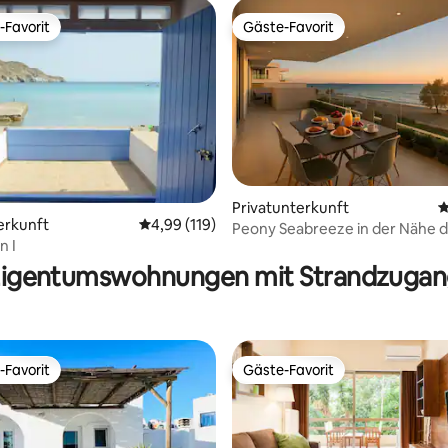
-Favorit
Gäste-Favorit
r Gäste-Favorit.
Gäste-Favorit
rtung: 4,99 von 5, 123 Bewertungen
Privatunterkunft
D
erkunft
Durchschnittliche Bewertung: 4,99 von 5, 1
4,99 (119)
Peony Seabreeze in der Nähe 
n I
Flughafens und des Hafens
igentumswohnungen mit Strandzuga
-Favorit
Gäste-Favorit
r Gäste-Favorit.
Gäste-Favorit