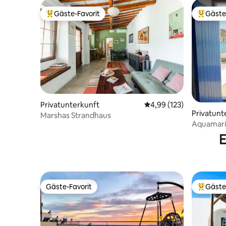
Gäste-Favorit
Gäste
Beliebter Gäste-Favorit.
Beliebte
Privatunterkunft
Durchschnittliche Bewe
4,99 (123)
Privatunt
Marshas Strandhaus
Aquamari
E
Gäste-Favorit
Gäste
Gäste-Favorit
Beliebte