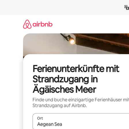
Zu
Inhalten
springen
Ferienunterkünfte mit
Strandzugang in
Ägäisches Meer
Finde und buche einzigartige Ferienhäuser mi
Strandzugang auf Airbnb.
Ort
Wenn Ergebnisse verfügbar sind, navigiere mit d