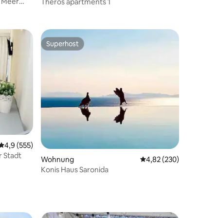
 Meer
Theros apartments 1
trand und
Superhost
Superhost
40 Bewertungen
Durchschnittliche Bewertung: 4,9 von 5, 555 Bewertungen
4,9 (555)
 Stadt
Wohnung
Durchschnittliche Bew
4,82 (230)
Konis Haus Saronida