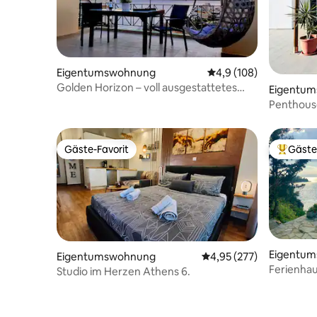
Eigentumswohnung
Durchschnittliche Bew
4,9 (108)
Golden Horizon – voll ausgestattetes
Eigentu
luxuriöses Studio
Penthous
Meerblick
Gäste-Favorit
Gäste
Gäste-Favorit
Beliebte
Eigentu
Eigentumswohnung
Durchschnittliche Bewe
4,95 (277)
Ferienhau
Studio im Herzen Athens 6.