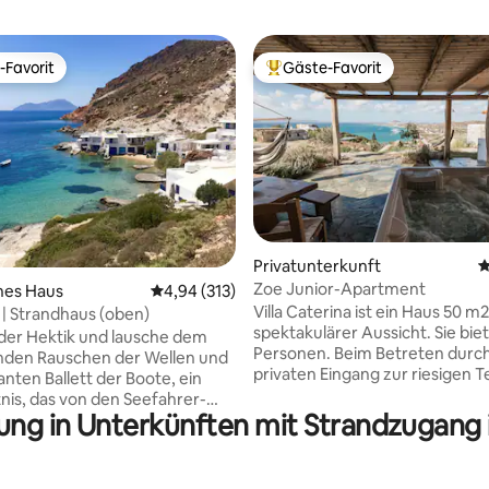
-Favorit
Gäste-Favorit
r Gäste-Favorit.
Beliebter Gäste-Favorit.
Privatunterkunft
D
Zoe Junior-Apartment
rtung: 4,98 von 5, 114 Bewertungen
hes Haus
Durchschnittliche Bewertung: 4,94 von 5, 3
4,94 (313)
Villa Caterina ist ein Haus 50 m2
| Strandhaus (oben)
spektakulärer Aussicht. Sie biet
 der Hektik und lausche dem
Personen. Beim Betreten durc
nden Rauschen der Wellen und
privaten Eingang zur riesigen T
nten Ballett der Boote, ein
der Villa kannst du dein
is, das von den Seefahrer-
Mittag-/Abendessen genießen
ung in Unterkünften mit Strandzugang
 unserer Familie im späten 19.
du Sonnenuntergänge und
ert geschaffen wurde. Das
Sonnenaufgänge beobachtest. S
t weniger als 10 Schritte vom
komplett ausgestattet und ver
tfernt und ruht in perfekter