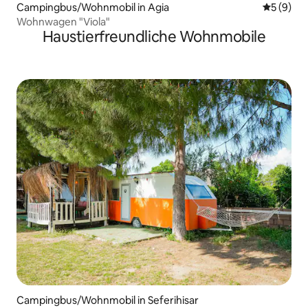
Campingbus/Wohnmobil in Agia
Durchschn
5 (9)
Wohnwagen "Viola"
Haustierfreundliche Wohnmobile
Campingbus/Wohnmobil in Seferihisar