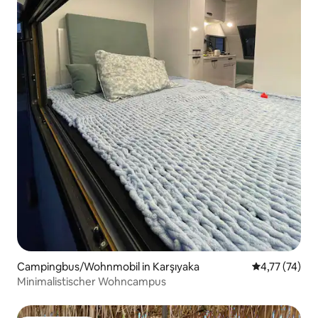
Campingbus/Wohnmobil in Karşıyaka
Durchschnitt
4,77 (74)
Minimalistischer Wohncampus