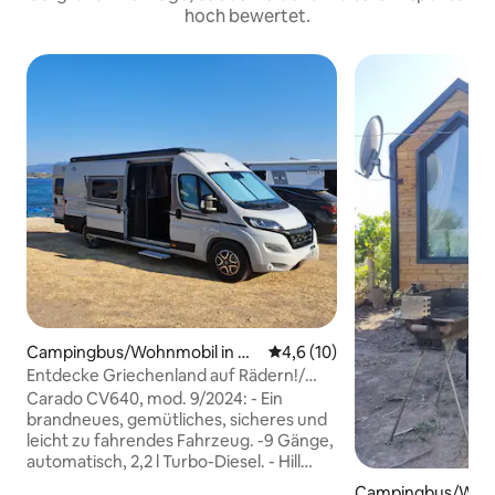
hoch bewertet.
Campingbus/Wohnmobil in Gl
Durchschnittliche Bewertung:
4,6 (10)
yfada
Entdecke Griechenland auf Rädern!/
Miete einen Campervan - Wohnmobil
Carado CV640, mod. 9/2024: - Ein
brandneues, gemütliches, sicheres und
leicht zu fahrendes Fahrzeug. -9 Gänge,
automatisch, 2,2 l Turbo-Diesel. - Hill
Assist - Immobilienmakler: in - zentrale
Campingbus/Wohnm