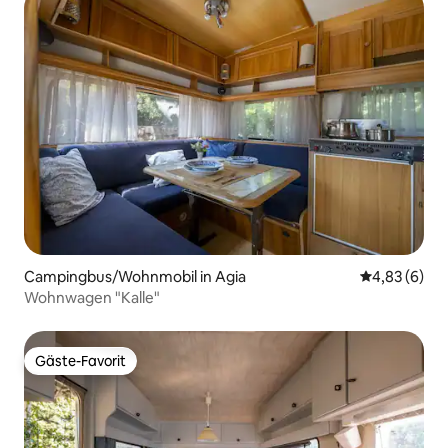
Campingbus/Wohnmobil in Agia
Durchschnitt
4,83 (6)
Wohnwagen "Kalle"
Gäste-Favorit
Gäste-Favorit