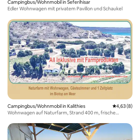
Campingbus/Wohnmobil in Seferihisar
Edler Wohnwagen mit privatem Pavillon und Schaukel
Campingbus/Wohnmobil in Kalithies
Durchschnitt
4,63 (8)
Wohnwagen auf Naturfarm, Strand 400 m, frische
Bauernhofkost