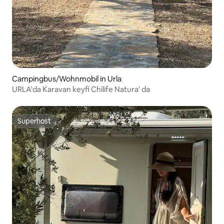
Campingbus/Wohnmobil in Urla
URLA'da Karavan keyfi Chilife Natura' da
Superhost
Superhost