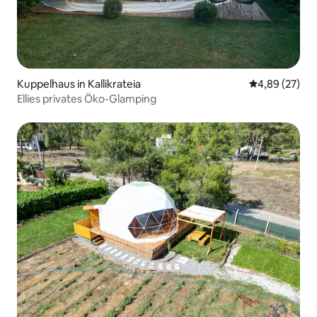
Kuppelhaus in Kallikrateia
Durchschnittl
4,89 (27)
Ellies privates Öko-Glamping