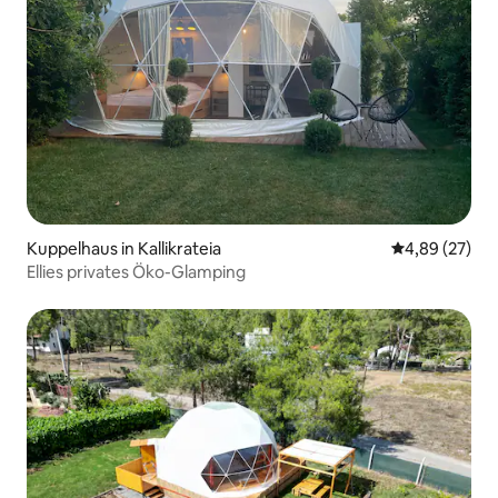
Kuppelhaus in Kallikrateia
Durchschnittl
4,89 (27)
Ellies privates Öko-Glamping