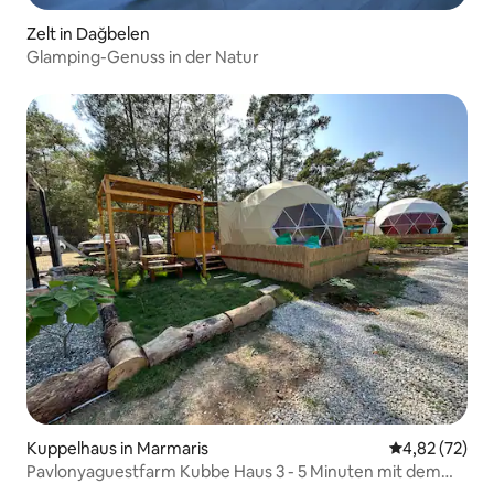
Zelt in Dağbelen
Glamping-Genuss in der Natur
Kuppelhaus in Marmaris
Durchschnitt
4,82 (72)
Pavlonyaguestfarm Kubbe Haus 3 - 5 Minuten mit dem
Auto zum Strand