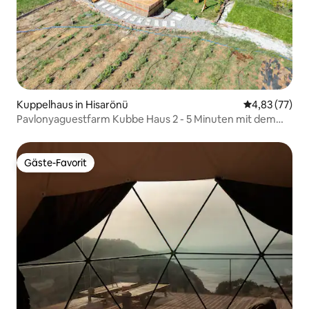
Kuppelhaus in Hisarönü
Durchschnitt
4,83 (77)
Pavlonyaguestfarm Kubbe Haus 2 - 5 Minuten mit dem
Auto zum Strand
Gäste-Favorit
Gäste-Favorit