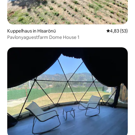
Kuppelhaus in Hisarönü
Durchschnitt
4,83 (53)
Pavlonyaguestfarm Dome House 1