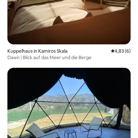
Kuppelhaus in Kamiros Skala
Durchschnitt
4,83 (6)
Dawn | Blick auf das Meer und die Berge