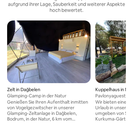
aufgrund ihrer Lage, Sauberkeit und weiterer Aspekte
hoch bewertet.
Zelt in Dağbelen
Kuppelhaus in Ma
Glamping-Camp in der Natur
Pavlonyaguestfar
Minuten mit dem 
Genießen Sie Ihren Aufenthalt inmitten
Wir bieten einen r
von Vogelgezwitscher in unserer
Urlaub in unseren
Glamping-Zeltanlage in Dağbelen,
umgeben von Salbe
Bodrum, in der Natur, 6 km vom
Kurkuma-Gärten 
Zentrum von Bodrum und 6,8 km von
wo man mit der Na
der Yalıkavak Marina entfernt. Alle 3
im Wald im Wald i