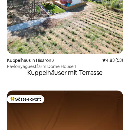
Kuppelhaus in Hisarönü
Durchschnitt
4,83 (53)
Pavlonyaguestfarm Dome House 1
Kuppelhäuser mit Terrasse
Gäste-Favorit
Beliebter Gäste-Favorit.