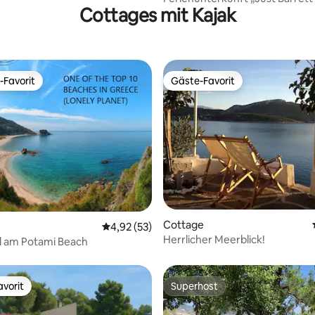
Cottages mit Kajak
-Favorit
Gäste-Favorit
r Gäste-Favorit.
Gäste-Favorit
 Bewertung: 5 von 5, 5 Bewertungen
Cottage
Durchschnittliche Bewertung: 4,92 von 5, 
4,92 (53)
Herrlicher Meerblick!
l am Potami Beach
vorit
Superhost
vorit
Superhost