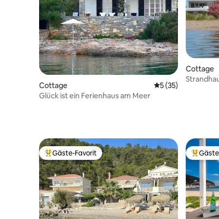
Cottage
Strandhau
Cottage
Durchschnittliche 
5 (35)
Glück ist ein Ferienhaus am Meer
Gäste-Favorit
Gäste
Beliebter Gäste-Favorit.
Beliebte