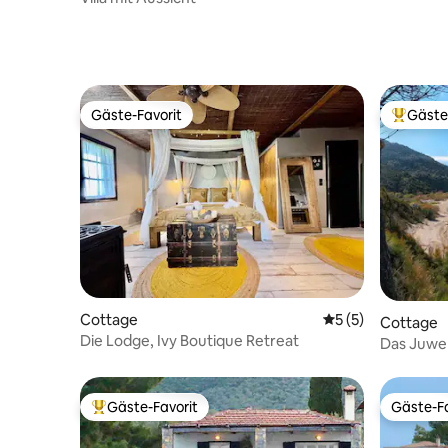
Gäste-Favorit
Gäste
Gäste-Favorit
Beliebte
Cottage
Durchschnittliche
5 (5)
Cottage
Die Lodge, Ivy Boutique Retreat
Das Juwe
Gäste-Favorit
Gäste-Fa
Beliebter Gäste-Favorit.
Gäste-Fa