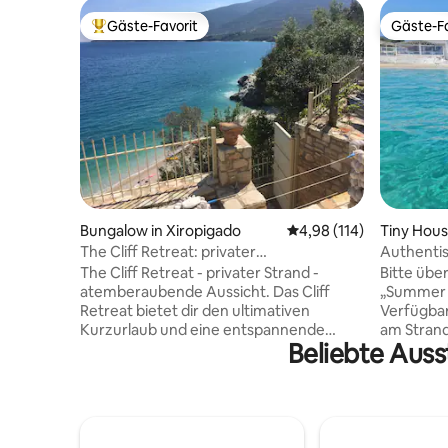
Gäste-Favorit
Gäste-Fa
Beliebter Gäste-Favorit.
Gäste-Fa
Bungalow in Xiropigado
Durchschnittliche Bewe
4,98 (114)
Tiny Hou
The Cliff Retreat: privater
Authentis
Strandzugang – Meerblick
3 – Love 
The Cliff Retreat - privater Strand -
Bitte übe
atemberaubende Aussicht. Das Cliff
„Summer 
Retreat bietet dir den ultimativen
Verfügbarkeit. Das Haus 
Kurzurlaub und eine entspannende
am Strand. Diese Unterkunft is
Beliebte Auss
Atmosphäre mit einem herrlichen 180-
geeignet 
Grad-Blick auf den Argolischen Golf. Ein
LGBTQ+ fi
völlig einzigartiges Erlebnis: Mach einen
und Haustier 
Spaziergang durch die steinerne Treppe
aufwachen
durch einen privaten Eingang zu einem
Strand trä
klar-blauen Wasserkiesstrand. Jedes
es ist wi