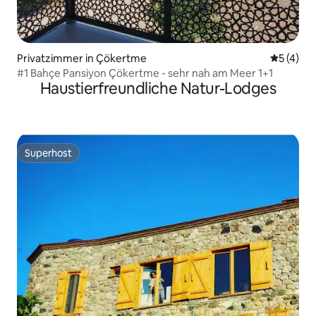
Privatzimmer in Çökertme
Durchsch
5 (4)
#1 Bahçe Pansiyon Çökertme - sehr nah am Meer 1+1
Haustierfreundliche Natur-Lodges
Superhost
Superhost