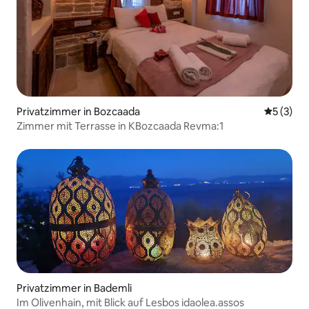
Privatzimmer in Bozcaada
Durchsch
5 (3)
Zimmer mit Terrasse in KBozcaada Revma:1
Privatzimmer in Bademli
Im Olivenhain, mit Blick auf Lesbos idaolea.assos