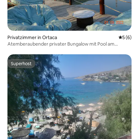
Privatzimmer in Ortaca
Durchschn
5 (6)
Atemberaubender privater Bungalow mit Pool am
Flussufer in Dalyan
Superhost
Superhost