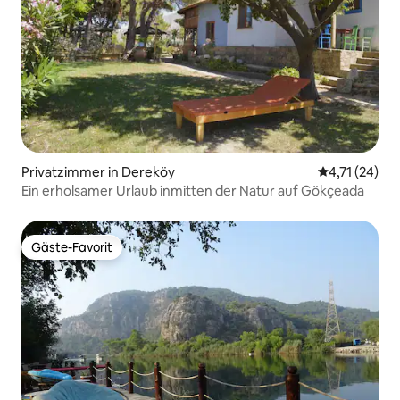
Privatzimmer in Dereköy
Durchschnitt
4,71 (24)
Ein erholsamer Urlaub inmitten der Natur auf Gökçeada
Gäste-Favorit
Gäste-Favorit