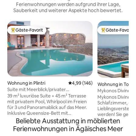
Ferienwohnungen werden aufgrund ihrer Lage,
Sauberkeit und weiterer Aspekte hoch bewertet.
Gäste-Favorit
Gäste-Favorit
Beliebter Gäste-Favorit.
Beliebter Gäste-F
Wohnung in Plintri
Durchschnittliche Bewertung: 4
4,99 (146)
Wohnung in Tourl
Suite mit Meerblick/privater
Mykonos Divino 6 –
Pool/Mykonos/amallinisuites
39 m² luxuriöse Suite + 45 m² Terrasse
privater Pool!
Mykonos Divino 6 i
mit privatem Pool, Whirlpool im Freien
Schlafzimmer, die
für 3 und Panoramablick auf das Meer.
Lieblingsversteck 
Inklusive Queensize-Bett mit
werden! Sie gehör
anatomischer Matratze, Gänsefeder-
Beliebte Ausstattung in möblierten
Komplex in Agia So
Sofa (für 1 weitere Person), voll
Architektur und i
Ferienwohnungen in Ägäisches Meer
ausgestatteter Küche, 55-Zoll-Smart-TV
Dekoration. Herrli