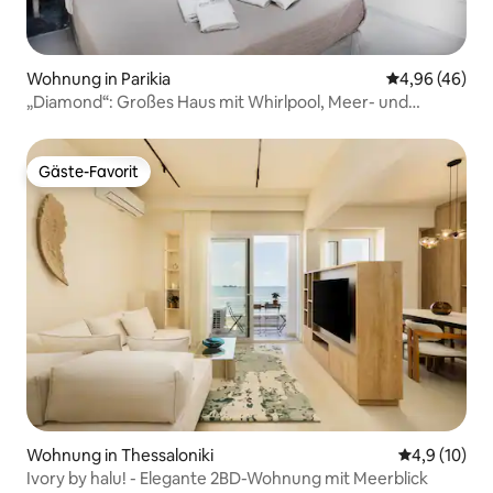
Wohnung in Parikia
Durchschnittl
4,96 (46)
„Diamond“: Großes Haus mit Whirlpool, Meer- und
Sonnenuntergangs-Blick
Gäste-Favorit
Gäste-Favorit
Wohnung in Thessaloniki
Durchschnit
4,9 (10)
Ivory by halu! - Elegante 2BD-Wohnung mit Meerblick