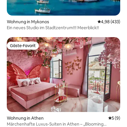
Wohnung in Mykonos
Durchschnittli
4,98 (433)
Ein neues Studio im Stadtzentrum!!! Meerblick!!
Gäste-Favorit
Gäste-Favorit
Wohnung in Athen
Durchschn
5 (9)
Märchenhafte Luxus-Suiten in Athen – „Blooming