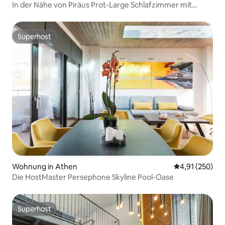
In der Nähe von Piräus Prot-Large Schlafzimmer mit
FITNESSSTUDIO
Superhost
Superhost
Wohnung in Athen
Durchschnittl
4,91 (250)
Die HostMaster Persephone Skyline Pool-Oase
Superhost
Superhost