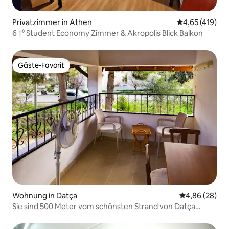
Privatzimmer in Athen
Durchschnittl
4,65 (419)
6 †⁸ Student Economy Zimmer & Akropolis Blick Balkon
Gäste-Favorit
Gäste-Favorit
Wohnung in Datça
Durchschnittl
4,86 (28)
Sie sind 500 Meter vom schönsten Strand von Datça
entfernt...