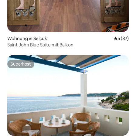
Wohnung in Selçuk
Durchschn
5 (37)
Saint John Blue Suite mit Balkon
Superhost
Superhost