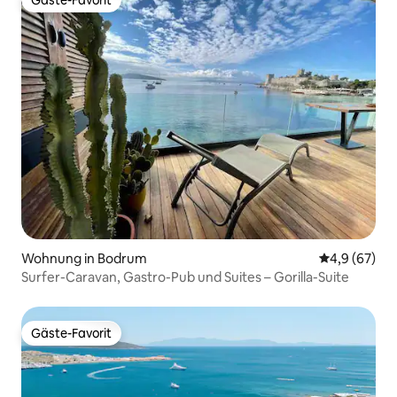
Gäste-Favorit
Wohnung in Bodrum
Durchschnitt
4,9 (67)
Surfer-Caravan, Gastro-Pub und Suites – Gorilla-Suite
Gäste-Favorit
Gäste-Favorit