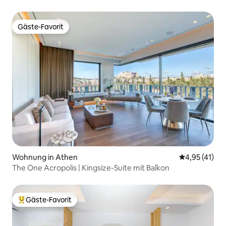
Chamber“
Gäste-Favorit
Gäste-Favorit
Wohnung in Athen
Durchschnitt
4,95 (41)
The One Acropolis | Kingsize-Suite mit Balkon
Gäste-Favorit
Beliebter Gäste-Favorit.