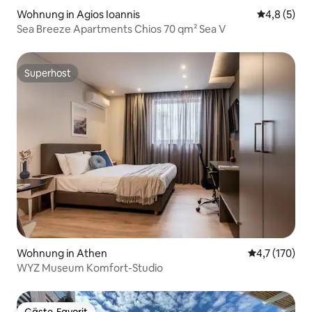
Wohnung in Agios Ioannis
Durchschni
4,8 (5)
Sea Breeze Apartments Chios 70 qm² Sea V
Superhost
Superhost
Wohnung in Athen
Durchschnitt
4,7 (170)
WYZ Museum Komfort-Studio
Gäste-Favorit