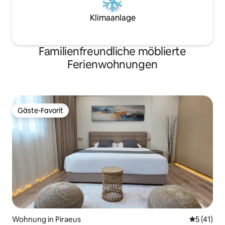
Klimaanlage
Familienfreundliche möblierte
Ferienwohnungen
Gäste-Favorit
Gäste-Favorit
Wohnung in Piraeus
Durchschn
5 (41)