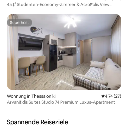
45 ‡⁸ Studenten-Economy-Zimmer & Acro₱olis View
Bal¢on¥
Superhost
Superhost
Wohnung in Thessaloniki
Durchschnitt
4,74 (27)
Arvanitidis Suites Studio 74 Premium Luxus-Apartment
Spannende Reiseziele