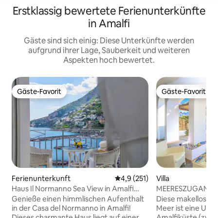
Erstklassig bewertete Ferienunterkünfte
in Amalfi
Gäste sind sich einig: Diese Unterkünfte werden
aufgrund ihrer Lage, Sauberkeit und weiteren
Aspekten hoch bewertet.
Gäste-Favorit
Gäste-Favorit
Gäste-Favorit
Gäste-Favorit
Ferienunterkunft
Durchschnittliche Bewertung: 
4,9 (251)
Villa
Haus Il Normanno Sea View in Amalfi
MEERESZUGANG ☀
zentral 2B2B
PARKPLATZ ☀️ RA
Genieße einen himmlischen Aufenthalt
Diese makellose V
in der Casa del Normanno in Amalfi!
Meer ist eine Unte
Dieses charmante Haus liegt auf einer
Amalfiküste (zwis