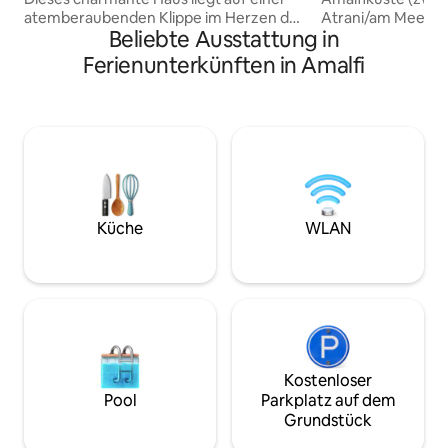
atemberaubenden Klippe im Herzen der
Atrani/am Meer),
Beliebte Ausstattung in
Stadt und bietet einen
Zitronen- und Ora
atemberaubenden Blick auf das Meer
geräumiger Sonne
Ferienunterkünften in Amalfi
und Amalfi. Nur einen kurzen
direktem Zugang zum Me
Spaziergang vom Strand, der
Platz für 3 Gäste. 
berühmten Kathedrale von Amalfi, dem
gegen Aufpreis zur
Hafen, Restaurants und lokalen
Mietpreis inklusiv
Geschäften entfernt, ist es der perfekte
Handtücher; WLAN 
Ausgangspunkt, um die Amalfiküste zu
Reinigungsteam, d
erkunden. Erlebe den authentischen
Desinfektion geschult ist. 
Charme von Amalfi, entspanne dich in
Ravello (3 km) Amal
einer einzigartigen Umgebung und
(1 km) Positano (17
Küche
WLAN
schaffe unvergessliche Erinnerungen.
Insel Capri (mit d
Buche deinen Aufenthalt noch heute
und verwirkliche deinen Traumurlaub
Kostenloser
Pool
Parkplatz auf dem
Grundstück