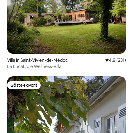
Villa in Saint-Vivien-de-Médoc
Durchschnitt
4,9 (231)
Le Lucat, die Wellness-Villa
Gäste-Favorit
Gäste-Favorit