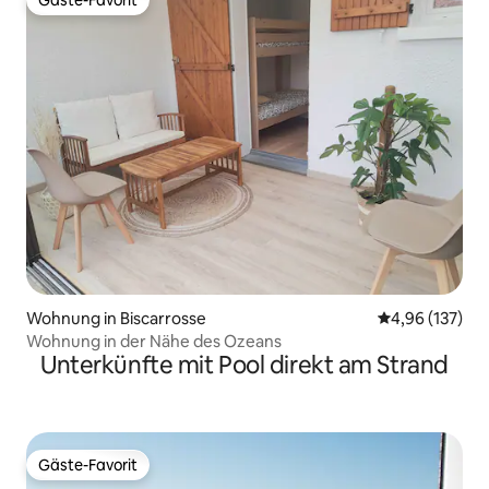
Gäste-Favorit
Gäste-Favorit
Wohnung in Biscarrosse
Durchschnittl
4,96 (137)
Wohnung in der Nähe des Ozeans
Unterkünfte mit Pool direkt am Strand
Gäste-Favorit
Gäste-Favorit