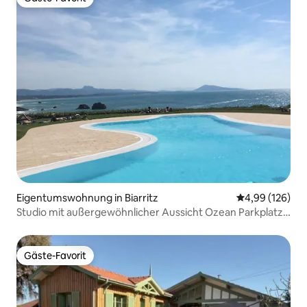
Gäste-Favorit
Eigentumswohnung in Biarritz
Durchschnittli
4,99 (126)
Studio mit außergewöhnlicher Aussicht Ozean Parkplatz
Pool Tennisplatz
Gäste-Favorit
Gäste-Favorit