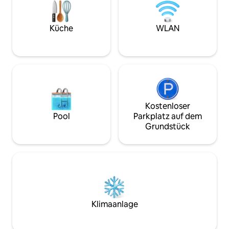
Apartamento con entrada privada. Dos
den endlosen Ozea
plazas de garaje disponibles. Atención!!
dass es direkt unt
La entrada a los garajes es estrecho,
und Restaurants gi
Küche
WLAN
apto para coches menores de
Hochsaison abends 
4m70cms. Llaves electrónicas para
kann.
acceder. Sistema de alarma opcional.
Opción de servicio de compra
supermercado así como reservas para
restaurantes, paseos o visitas. Limpieza
diaria opcional, compra a demanda antes
de la llegada, reservas en restaurantes
Kostenloser
con estrella Michelin u otros
Pool
Parkplatz auf dem
restaurantes, rutas por el Pais Vasco y
Grundstück
alrededores, rutas y deportes de
aventura, alquiler de coche con chofer
privado, visitas privadas con guia a
museos, visitas privadas a bares de
pintxos, encuentros con artistas y chefs
locales, visitas a la ciudad, salidas al mar
en velero.
Klimaanlage