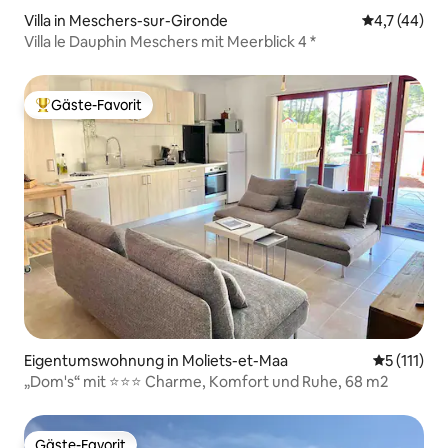
Villa in Meschers-sur-Gironde
Durchschnit
4,7 (44)
Villa le Dauphin Meschers mit Meerblick 4 *
Gäste-Favorit
Beliebter Gäste-Favorit.
Eigentumswohnung in Moliets-et-Maa
Durchschni
5 (111)
„Dom's“ mit ⭐️⭐️⭐️ Charme, Komfort und Ruhe, 68 m2
Gäste-Favorit