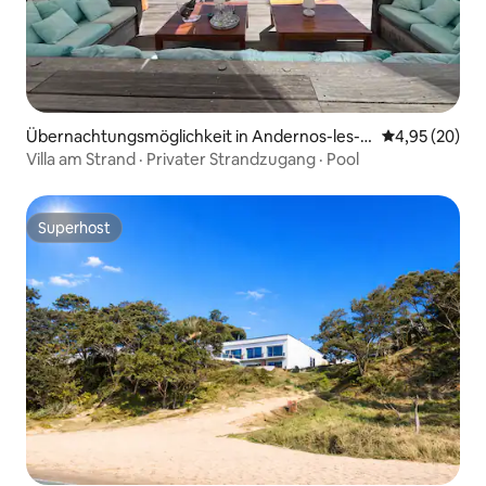
Übernachtungsmöglichkeit in Andernos-les-B
Durchschnittl
4,95 (20)
ains
Villa am Strand · Privater Strandzugang · Pool
Superhost
Superhost