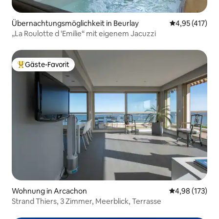
Übernachtungsmöglichkeit in Beurlay
Durchschnittl
4,95 (417)
„La Roulotte d 'Emilie“ mit eigenem Jacuzzi
Gäste-Favorit
Beliebter Gäste-Favorit.
Wohnung in Arcachon
Durchschnittl
4,98 (173)
Strand Thiers, 3 Zimmer, Meerblick, Terrasse