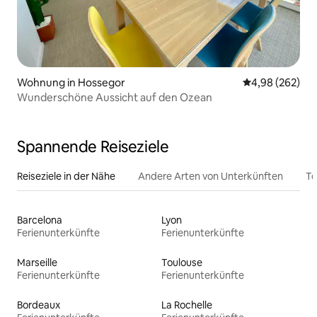
Wohnung in Hossegor
Durchschnittli
4,98 (262)
Wunderschöne Aussicht auf den Ozean
Spannende Reiseziele
Reiseziele in der Nähe
Andere Arten von Unterkünften
To
Barcelona
Lyon
Ferienunterkünfte
Ferienunterkünfte
Marseille
Toulouse
Ferienunterkünfte
Ferienunterkünfte
Bordeaux
La Rochelle