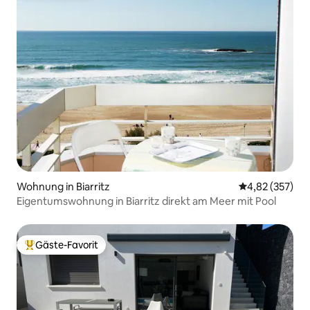
Wohnung in Biarritz
Durchschnittli
4,82 (357)
Eigentumswohnung in Biarritz direkt am Meer mit Pool
Gäste-Favorit
Beliebter Gäste-Favorit.