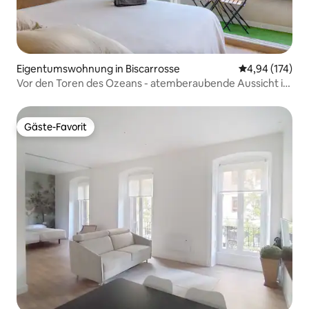
Eigentumswohnung in Biscarrosse
Durchschnittl
4,94 (174)
Vor den Toren des Ozeans - atemberaubende Aussicht in
der 1. Reihe
Gäste-Favorit
Gäste-Favorit