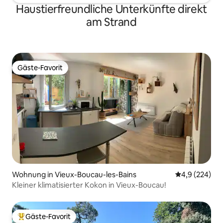
Haustierfreundliche Unterkünfte direkt
am Strand
Gäste-Favorit
Gäste-Favorit
Wohnung in Vieux-Boucau-les-Bains
Durchschnittl
4,9 (224)
Kleiner klimatisierter Kokon in Vieux-Boucau!
Gäste-Favorit
Beliebter Gäste-Favorit.