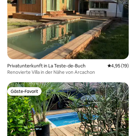
Privatunterkunft in La Teste-de-Buch
Durchschnitt
4,95 (19)
Renovierte Villa in der Nähe von Arcachon
Gäste-Favorit
Gäste-Favorit