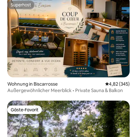
Superhost
Superhost
Wohnung in Biscarrosse
Durchschnittli
4,82 (345)
Außergewöhnlicher Meerblick • Private Sauna & Balkon
Gäste-Favorit
Gäste-Favorit