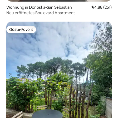
Wohnung in Donostia-San Sebastian
Durchschnittl
4,88 (251)
Neu eröffnetes Boulevard Apartment
Gäste-Favorit
Gäste-Favorit