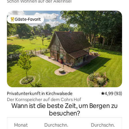
Schön Wohnen auf der Allerinsel
Gäste-Favorit
Beliebter Gäste-Favorit.
Privatunterkunft in Kirchwalsede
Durchschnittl
4,99 (93)
Der Kornspeicher auf dem Cohrs Hof
Wann ist die beste Zeit, um Bergen zu
besuchen?
Monat
Durchschn.
Durchschn.