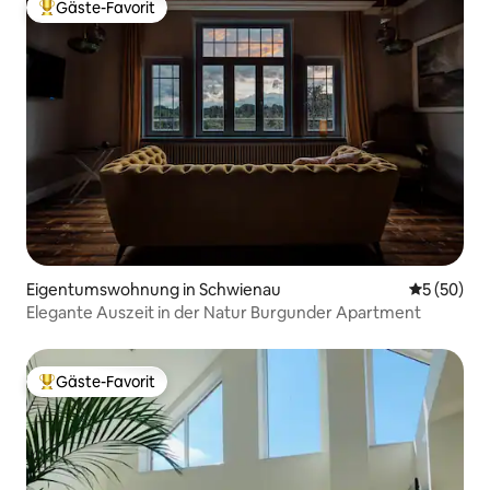
Gäste-Favorit
Beliebter Gäste-Favorit.
Eigentumswohnung in Schwienau
Durchschni
5 (50)
Elegante Auszeit in der Natur Burgunder Apartment
Gäste-Favorit
Beliebter Gäste-Favorit.