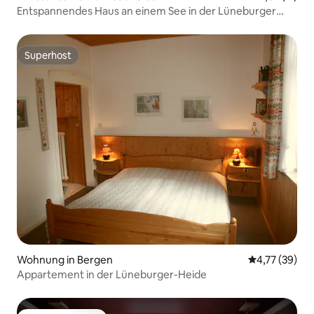
Entspannendes Haus an einem See in der Lüneburger
Heide
Superhost
Superhost
Wohnung in Bergen
Durchschnitt
4,77 (39)
Appartement in der Lüneburger-Heide