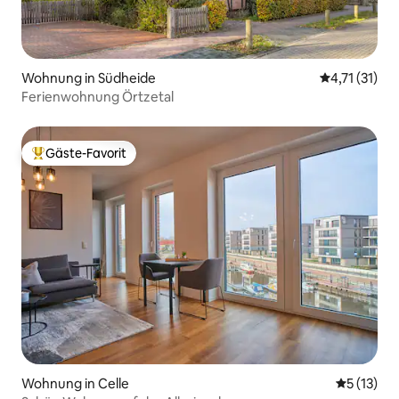
Wohnung in Südheide
Durchschnitt
4,71 (31)
Ferienwohnung Örtzetal
Gäste-Favorit
Beliebter Gäste-Favorit.
Wohnung in Celle
Durchschn
5 (13)