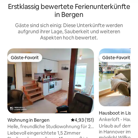
Erstklassig bewertete Ferienunterkünfte
in Bergen
Gäste sind sich einig: Diese Unterkünfte werden
aufgrund ihrer Lage, Sauberkeit und weiteren
Aspekten hoch bewertet.
Gäste-Favorit
Gäste-Favorit
Gäste-Favorit
Gäste-Favorit
Hausboot in List
Ankerloft - Hausb
Wohnung in Bergen
Durchschnittliche Bewertung: 
4,93 (151)
Urlaub auf dem Wa
Helle, freundliche Studiowohnung für 2
in Hannover im Yac
Gäste
Liebevoll eingerichtete 1,5 Zimmer
möglich! Willkommen an Bord des