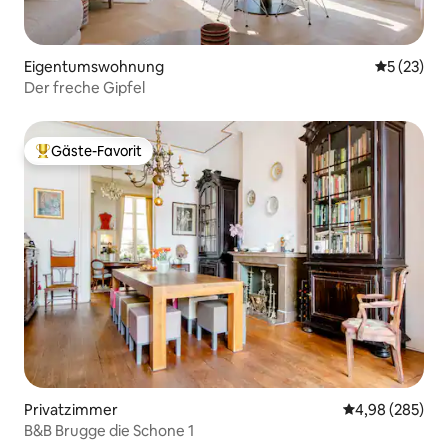
Eigentumswohnung
Durchschn
5 (23)
Der freche Gipfel
Gäste-Favorit
Beliebter Gäste-Favorit.
Privatzimmer
Durchschnittli
4,98 (285)
B&B Brugge die Schone 1