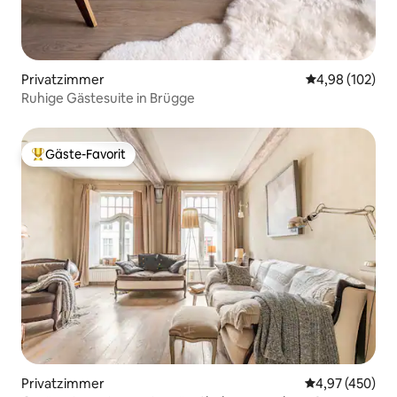
Privatzimmer
Durchschnittli
4,98 (102)
Ruhige Gästesuite in Brügge
Gäste-Favorit
Beliebter Gäste-Favorit.
Privatzimmer
Durchschnittli
4,97 (450)