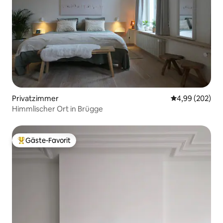
Privatzimmer
Durchschnittli
4,99 (202)
Himmlischer Ort in Brügge
Gäste-Favorit
Beliebter Gäste-Favorit.