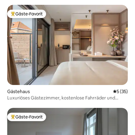
Gäste-Favorit
Beliebter Gäste-Favorit.
Gästehaus
Durchschn
5 (35)
Luxuriöses Gästezimmer, kostenlose Fahrräder und
Parkplätze
Gäste-Favorit
Beliebter Gäste-Favorit.