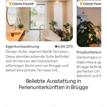
Gäste-Favorit
Gäste-Favorit
Beliebter Gäste-Favorit.
Beliebter Gäste-F
Eigentumswohnung
Durchschnittliche Bewertung: 4
4,94 (211)
Design-Suite, eigenes Bad & Terrasse in
Privatunterkunft
Brügge
Diese atemberaubende Suite befindet
Geräumiges und r
sich im Herzen des historischen,
an einem perfekte
Hallo! Meine gemü
eiförmigen Zentrums von Brügge und
Brügge befindet s
bietet eine private Terrasse mit
perfekten Ort - nur 10 Minuten vom
atemberaubendem Blick auf die
Bahnhof und 10 M
ikonischen Türme der Stadt. Im Inneren
Beliebte Ausstattung in
entfernt, in eine
findest du ein luxuriöses Kingsize-Bett,
Viertel mit lokale
Ferienunterkünften in Brügge
ein modernes Badezimmer, einen
Geschäften vor de
Kühlschrank und eine JURA-
neben einem der 
Espressomaschine. Es ist als ruhiger
Brügge. Du wirst ein schönes,
Rückzugsort konzipiert und lädt dich
geräumiges Schla
zum Entspannen und Erholen ein. Das