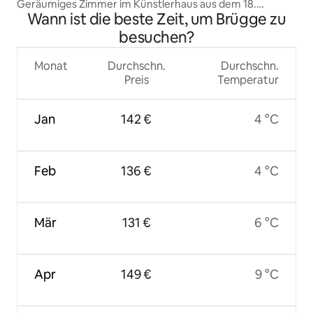
Geräumiges Zimmer im Künstlerhaus aus dem 18.
Wann ist die beste Zeit, um Brügge zu
Jahrhundert - Historisches Viertel
besuchen?
Monat
Durchschn.
Durchschn.
Preis
Temperatur
Jan
142 €
4 °C
Feb
136 €
4 °C
Mär
131 €
6 °C
Apr
149 €
9 °C