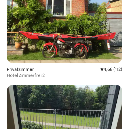
Privatzimmer
Durchschnittl
4,68 (112)
Hotel Zimmerfrei 2