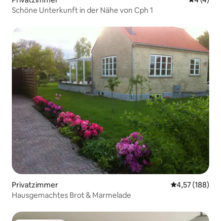
Schöne Unterkunft in der Nähe von Cph 1
Privatzimmer
Durchschnittl
4,57 (188)
Hausgemachtes Brot & Marmelade