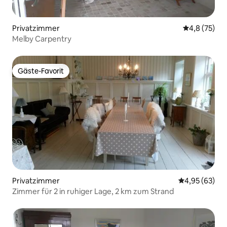
Privatzimmer
Durchschnit
4,8 (75)
Melby Carpentry
Gäste-Favorit
Gäste-Favorit
Privatzimmer
Durchschnittl
4,95 (63)
Zimmer für 2 in ruhiger Lage, 2 km zum Strand