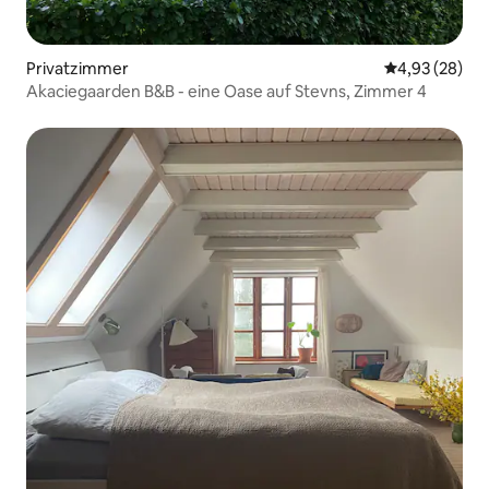
Privatzimmer
Durchschnittl
4,93 (28)
Akaciegaarden B&B - eine Oase auf Stevns, Zimmer 4