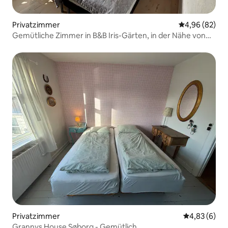
Privatzimmer
Durchschnittl
4,96 (82)
Gemütliche Zimmer in B&B Iris-Gärten, in der Nähe von
Kopenhagen
Privatzimmer
Durchschnitt
4,83 (6)
Grannys House Søborg - Gemütlich