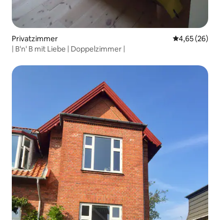
Privatzimmer
Durchschnittl
4,65 (26)
| B'n' B mit Liebe | Doppelzimmer |