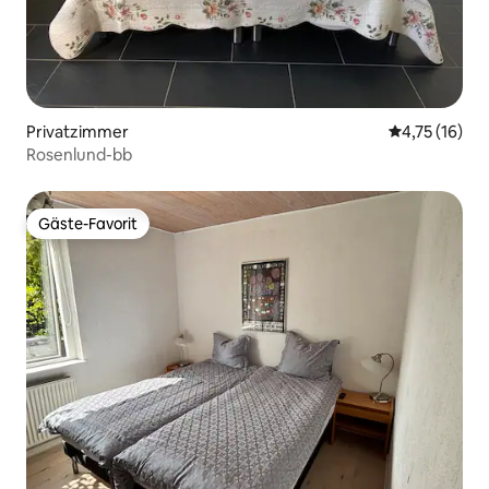
Privatzimmer
Durchschnitt
4,75 (16)
Rosenlund-bb
Gäste-Favorit
Gäste-Favorit