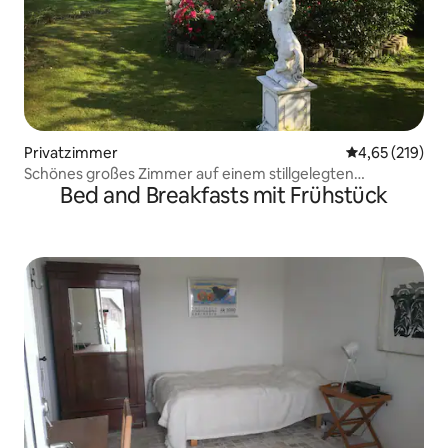
Privatzimmer
Durchschnittl
4,65 (219)
Schönes großes Zimmer auf einem stillgelegten
Bed and Breakfasts mit Frühstück
Grundstück.