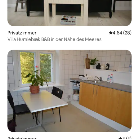
Privatzimmer
Durchschnittl
4,64 (28)
Villa Humlebæk B&B in der Nähe des Meeres
Privatzimmer
Durchsch
4 (4)