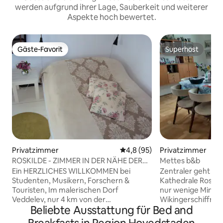
werden aufgrund ihrer Lage, Sauberkeit und weiterer
Aspekte hoch bewertet.
Gäste-Favorit
Superhost
Gäste-Favorit
Superhost
Privatzimmer
Durchschnittliche Bewertung:
4,8 (95)
Privatzimmer
ROSKILDE - ZIMMER IN DER NÄHE DER
Mettes b&b
UNIVERSITÄT
Ein HERZLICHES WILLKOMMEN bei
Zentraler geht es 
Studenten, Musikern, Forschern &
Kathedrale Roskil
Touristen, Im malerischen Dorf
nur wenige Minut
Veddelev, nur 4 km von der
Wikingerschiffm
Beliebte Ausstattung für Bed and
INNENSTADT VON ROSKILDE, 3 km von
Stadtpark entfernt.
der Roskilde-Universität (RUC) sowie
ruhig und friedlich