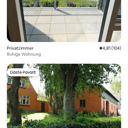
Privatzimmer
Durchschnittl
4,81 (104)
Ruhige Wohnung
Gäste-Favorit
Gäste-Favorit